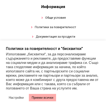
Информация
Общи условия
Политики за поверителност
Документация за продукти
Политики за поверителност и "бисквитки"
Промоции
Използваме „бисквитки“, за да персонализираме
съдържанието и рекламите, да предоставяме функции
Гел лак
на социални медии и да анализираме трафика си. Също
така споделяме информация за начина, по който
използвате сайта ни, с партньорските си социални
Инструменти
мрежи, рекламните ни партньори и партньори за анализ,
които може да я комбинират с друга предоставена им от
Декорации за нокти
Вас информация или с такава, която са събрали от
ползването от Ваша страна на услугите им.
Настройки
Приеми всички