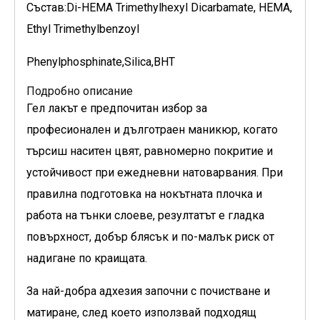
Състав:Di-HEMA Trimethylhexyl Dicarbamate, HEMA,
Ethyl Trimethylbenzoyl
Phenylphosphinate,Silica,BHT
Подробно описание
Гел лакът е предпочитан избор за
професионален и дълготраен маникюр, когато
търсиш наситен цвят, равномерно покритие и
устойчивост при ежедневни натоварвания. При
правилна подготовка на нокътната плочка и
работа на тънки слоеве, резултатът е гладка
повърхност, добър блясък и по-малък риск от
надигане по краищата.
За най-добра адхезия започни с почистване и
матиране, след което използвай подходящ