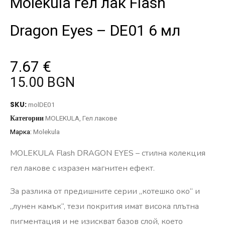
Molekula гел лак Flash
Dragon Eyes – DE01 6 мл
7.67
€
15.00 BGN
SKU:
molDE01
Категории
MOLEKULA
,
Гел лакове
Марка:
Molekula
MOLEKULA Flash DRAGON EYES – стилна колекция
гел лакове с изразен магнитен ефект.
За разлика от предишните серии „котешко око“ и
„лунен камък“, тези покрития имат висока плътна
пигментация и не изискват базов слой, което