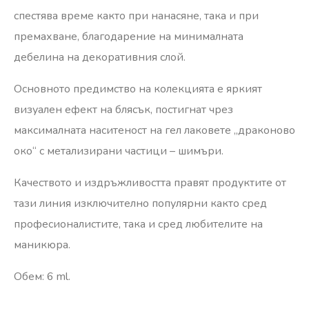
спестява време както при нанасяне, така и при
премахване, благодарение на минималната
дебелина на декоративния слой.
Основното предимство на колекцията е яркият
визуален ефект на блясък, постигнат чрез
максималната наситеност на гел лаковете „драконово
око“ с метализирани частици – шимъри.
Качеството и издръжливостта правят продуктите от
тази линия изключително популярни както сред
професионалистите, така и сред любителите на
маникюра.
Обем: 6 ml.