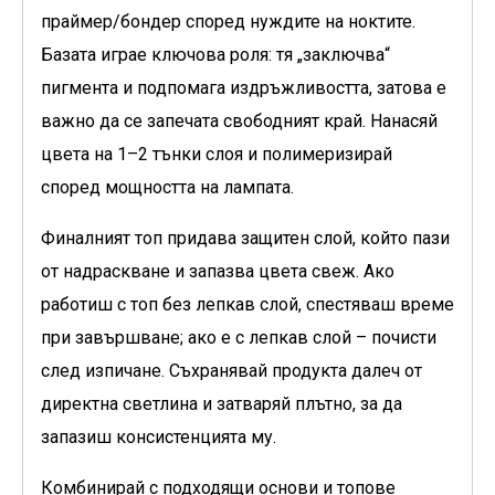
праймер/бондер според нуждите на ноктите.
Базата играе ключова роля: тя „заключва“
пигмента и подпомага издръжливостта, затова е
важно да се запечата свободният край. Нанасяй
цвета на 1–2 тънки слоя и полимеризирай
според мощността на лампата.
Финалният топ придава защитен слой, който пази
от надраскване и запазва цвета свеж. Ако
работиш с топ без лепкав слой, спестяваш време
при завършване; ако е с лепкав слой – почисти
след изпичане. Съхранявай продукта далеч от
директна светлина и затваряй плътно, за да
запазиш консистенцията му.
Комбинирай с подходящи основи и топове