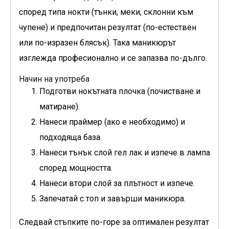
според типа нокти (тънки, меки, склонни към
чупене) и предпочитан резултат (по-естествен
или по-изразен блясък). Така маникюрът
изглежда професионално и се запазва по-дълго.
Начин на употреба
Подготви нокътната плочка (почистване и
матиране).
Нанеси праймер (ако е необходимо) и
подходяща база.
Нанеси тънък слой гел лак и изпече в лампа
според мощността.
Нанеси втори слой за плътност и изпече.
Запечатай с топ и завърши маникюра.
Следвай стъпките по-горе за оптимален резултат