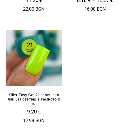
11.25
€
8.18
€
–
12.27
€
22.00 BGN
16.00 BGN
Siller Easy Gel 21 зелен гел
лак 3в1 светещ в тъмното 8
мл
9.20
€
17.99 BGN