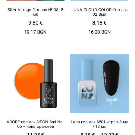
Siller Vitrage Гел лак № 08, 8
LUNA CLOUD COLOR-Гел лак
мл
02 8мл
9.80
€
8.18
€
19.17 BGN
16.00 BGN
ADORE гел лак NEON 8ml Nn-
Luna гел лак №01 черен 8 мл
05 – ярко оранжев
/ 13 мл