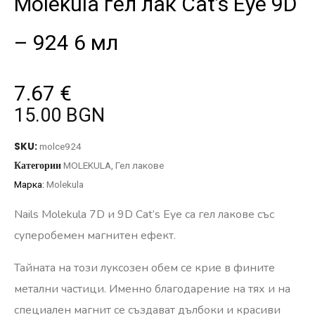
Molekula гел лак Cat’s Eye 9D
– 924 6 мл
7.67
€
15.00 BGN
SKU:
molce924
Категории
MOLEKULA
,
Гел лакове
Марка:
Molekula
Nails Molekula 7D и 9D Cat’s Eye са гел лакове със
суперобемен магнитен ефект.
Тайната на този луксозен обем се крие в фините
метални частици. Именно благодарение на тях и на
специален магнит се създават дълбоки и красиви