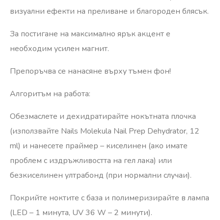
визуални ефекти на преливане и благороден блясък.
За постигане на максимално ярък акцент е
необходим усилен магнит.
Препоръчва се нанасяне върху тъмен фон!
Алгоритъм на работа:
Обезмаслете и дехидратирайте нокътната плочка
(използвайте Nails Molekula Nail Prep Dehydrator, 12
ml) и нанесете праймер – киселинен (ако имате
проблем с издръжливостта на гел лака) или
безкиселинен ултрабонд (при нормални случаи).
Покрийте ноктите с база и полимеризирайте в лампа
(LED – 1 минута, UV 36 W – 2 минути).