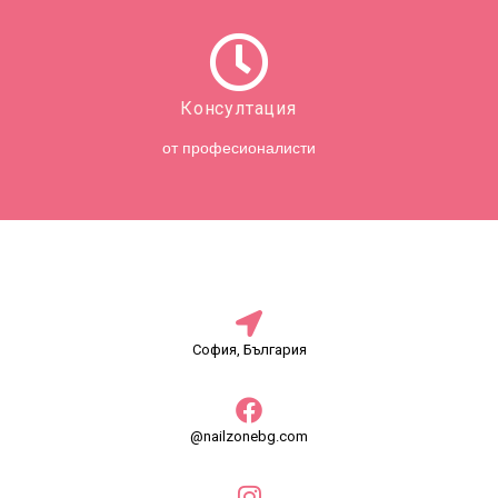
Консултация
от професионалисти
София, България
@nailzonebg.com