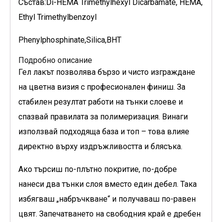
Състав:Di-HEMA Trimethylhexyl Dicarbamate, HEMA,
Ethyl Trimethylbenzoyl
Phenylphosphinate,Silica,BHT
Подробно описание
Гел лакът позволява бързо и чисто изграждане
на цветна визия с професионален финиш. За
стабилен резултат работи на тънки слоеве и
спазвай правилата за полимеризация. Винаги
използвай подходяща база и топ – това влияе
директно върху издръжливостта и блясъка.
Ако търсиш по-плътно покритие, по-добре
нанеси два тънки слоя вместо един дебел. Така
избягваш „набръчкване“ и получаваш по-равен
цвят. Запечатването на свободния край е дребен