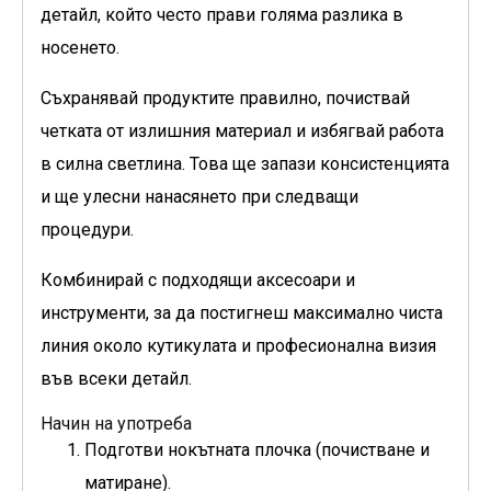
детайл, който често прави голяма разлика в
носенето.
Съхранявай продуктите правилно, почиствай
четката от излишния материал и избягвай работа
в силна светлина. Това ще запази консистенцията
и ще улесни нанасянето при следващи
процедури.
Комбинирай с подходящи аксесоари и
инструменти, за да постигнеш максимално чиста
линия около кутикулата и професионална визия
във всеки детайл.
Начин на употреба
Подготви нокътната плочка (почистване и
матиране).