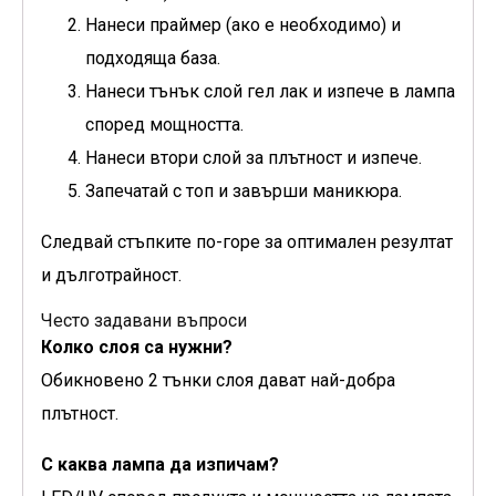
Нанеси праймер (ако е необходимо) и
подходяща база.
Нанеси тънък слой гел лак и изпече в лампа
според мощността.
Нанеси втори слой за плътност и изпече.
Запечатай с топ и завърши маникюра.
Следвай стъпките по-горе за оптимален резултат
и дълготрайност.
Често задавани въпроси
Колко слоя са нужни?
Обикновено 2 тънки слоя дават най-добра
плътност.
С каква лампа да изпичам?