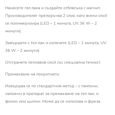
Нанесете гел лака и създайте отблясъка с магнит.
Производителят препоръчва 2 слоя, като всеки слой
се полимеризира (LED – 1 минута, UV 36 W – 2
минути).
Завършете с топ лак и изпечете (LED – 1 минута, UV
36 W – 2 минути).
Отстранете лепкавия слой със специална течност.
Премахване на покритието:
Извършва се по стандартния метод – с тампони,
напоени в препарат за премахване на гел лак, и
фолио или щипки. Може да се използва и фреза.