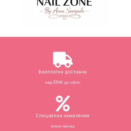
Безплатна доставка
над 100€ до офис
Специални намаления
всеки месец