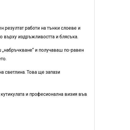
н резултат работи на тънки слоеве и
но върху издръжливостта и блясъка.
ш „набръчкване“ и получаваш по-равен
то.
а светлина. Това ще запази
 кутикулата и професионална визия във