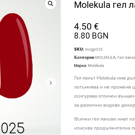
Molekula гел 
4.50
€
8.80 BGN
SKU:
mogp025
Категории
MOLEKULA
,
Гел лако
Марка:
Molekula
Гел лакът Molekula има дъ
потъмнява и не променя ц
осигурява отличен външен
за различни видове деко
Всички гел лакове имат и
изисква продължителна п