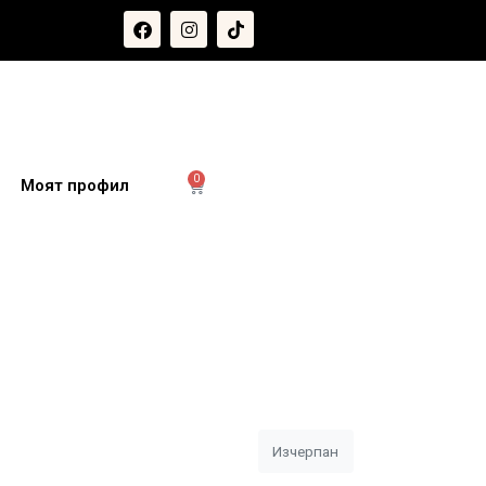
0
и
Моят профил
Изчерпан