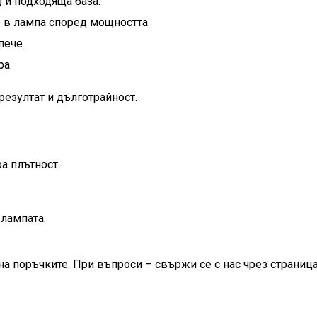
 и подходяща база.
е в лампа според мощността.
пече.
ра.
резултат и дълготрайност.
а плътност.
лампата.
на поръчките. При въпроси – свържи се с нас чрез страница