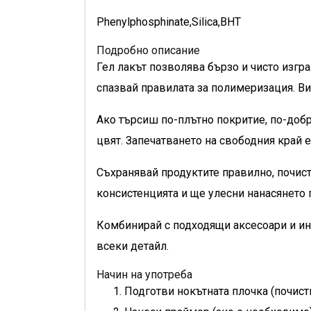
Phenylphosphinate,Silica,BHT
Подробно описание
Гел лакът позволява бързо и чисто изгр
спазвай правилата за полимеризация. Ви
Ако търсиш по-плътно покритие, по-добр
цвят. Запечатването на свободния край е
Съхранявай продуктите правилно, почист
консистенцията и ще улесни нанасянето
Комбинирай с подходящи аксесоари и ин
всеки детайл.
Начин на употреба
Подготви нокътната плочка (почист