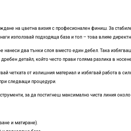
аждане на цветна визия с професионален финиш. За стабиле
наги използвай подходяща база и топ – това влияе директ
е нанеси два тънки слоя вместо един дебел. Така избягва
 дребен детайл, който често прави голяма разлика в носене
вай четката от излишния материал и избягвай работа в силн
 при следващи процедури.
струменти, за да постигнеш максимално чиста линия около
ване и матиране).