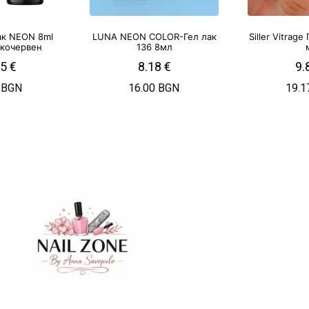
ак NEON 8ml
LUNA NEON COLOR-Гел лак
Siller Vitrage
ркочервен
136 8мл
25
€
8.18
€
9.
 BGN
16.00 BGN
19.1