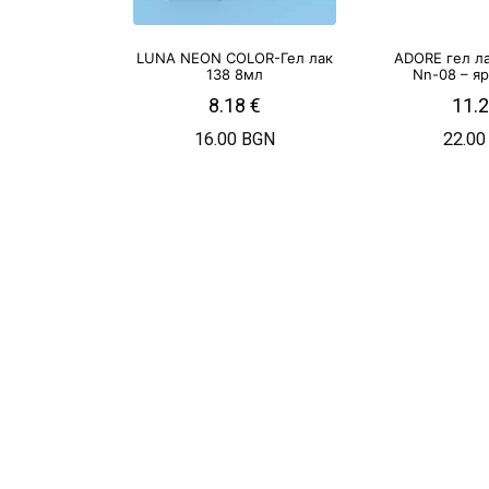
LUNA NEON COLOR-Гел лак
ADORE гел л
138 8мл
Nn-08 – я
8.18
€
11.
16.00 BGN
22.00