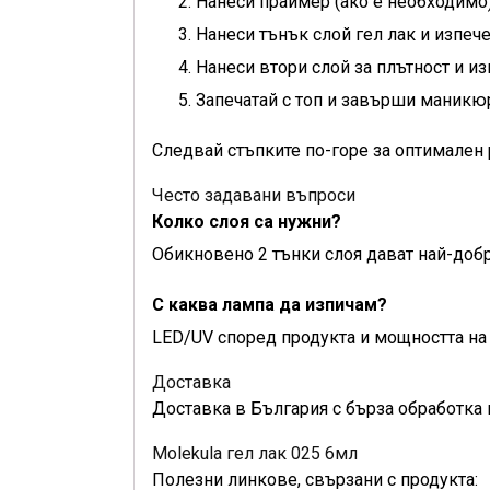
Нанеси праймер (ако е необходимо)
Нанеси тънък слой гел лак и изпеч
Нанеси втори слой за плътност и из
Запечатай с топ и завърши маникю
Следвай стъпките по-горе за оптимален 
Често задавани въпроси
Колко слоя са нужни?
Обикновено 2 тънки слоя дават най-добр
С каква лампа да изпичам?
LED/UV според продукта и мощността на 
Доставка
Доставка в България с бърза обработка 
Molekula гел лак 025 6мл
Полезни линкове, свързани с продукта: