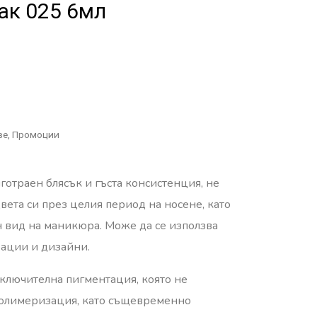
лак 025 6мл
ве
,
Промоции
лготраен блясък и гъста консистенция, не
вета си през целия период на носене, като
 вид на маникюра. Може да се използва
рации и дизайни.
зключителна пигментация, която не
олимеризация, като същевременно