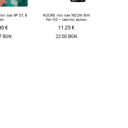
 Гел лак № 07, 8
ADORE гел лак NEON 8ml
мл
Nn-02 – светло зелен
80
€
11.25
€
7 BGN
22.00 BGN