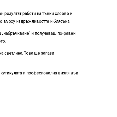
н резултат работи на тънки слоеве и
но върху издръжливостта и блясъка.
ш „набръчкване“ и получаваш по-равен
то.
а светлина. Това ще запази
 кутикулата и професионална визия във