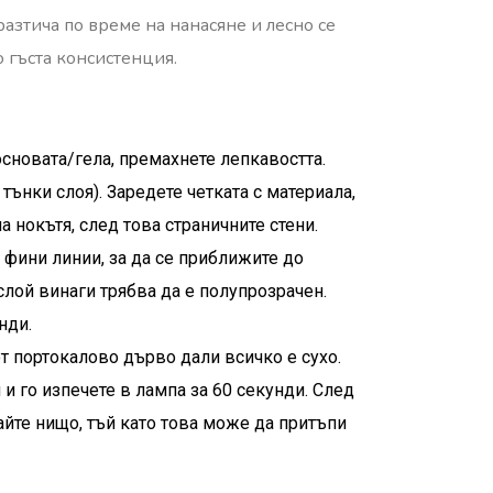
 разтича по време на нанасяне и лесно се
 гъста консистенция.
сновата/гела, премахнете лепкавостта.
 тънки слоя). Заредете четката с материала,
а нокътя, след това страничните стени.
 фини линии, за да се приближите до
слой винаги трябва да е полупрозрачен.
нди.
т портокалово дърво дали всичко е сухо.
 и го изпечете в лампа за 60 секунди. След
йте нищо, тъй като това може да притъпи