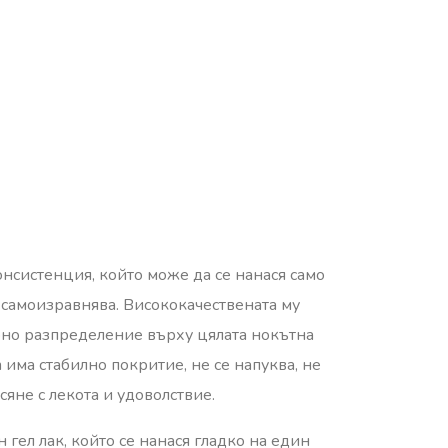
консистенция, който може да се нанася само
е самоизравнява. Висококачествената му
рно разпределение върху цялата нокътна
n има стабилно покритие, не се напуква, не
сяне с лекота и удоволствие.
гел лак, който се нанася гладко на един