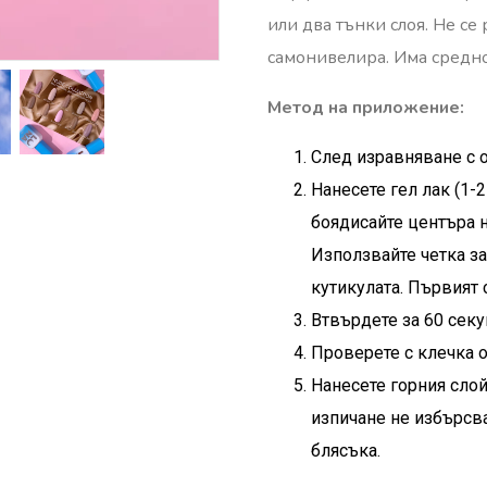
или два тънки слоя. Не се
самонивелира. Има средно
Метод на приложение:
След изравняване с о
Нанесете гел лак (1-2
боядисайте центъра н
Използвайте четка за
кутикулата. Първият 
Втвърдете за 60 секу
Проверете с клечка о
Нанесете горния слой
изпичане не избърсва
блясъка.