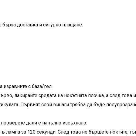
с бърза доставка и сигурно плащане.
 изравните с база/гел.
Първо, лакирайте средата на нокътната плочка, а след това 
тикулата. Първият слой винаги трябва да бъде полупрозрач
 проверете дали е напълно изсъхнало.
 в лампа за 120 секунди. След това не бършете ноктите, т