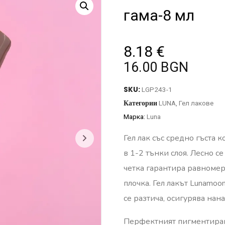
гама-8 мл
8.18
€
16.00 BGN
SKU:
LGP243-1
Категории
LUNA
,
Гел лакове
Марка:
Luna
Гел лак със средно гъста 
в 1-2 тънки слоя. Лесно с
четка гарантира равноме
плочка. Гел лакът Lunamoo
се разтича, осигурява нана
Перфектният пигментиран 