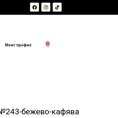
0
и
Моят профил
 №243-бежево-кафява