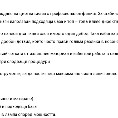
аждане на цветна визия с професионален финиш. За стабиле
наги използвай подходяща база и топ – това влияе директ
е нанеси два тънки слоя вместо един дебел. Така избягва
 дребен детайл, който често прави голяма разлика в носене
вай четката от излишния материал и избягвай работа в силн
 при следващи процедури.
струменти, за да постигнеш максимално чиста линия около
ване и матиране).
 и подходяща база.
е в лампа според мощността.