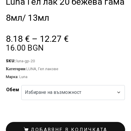
Luna Гел лак 20 бежева гама
8мл/ 13мл
8.18
€
–
12.27
€
16.00 BGN
SKU:
luna-gp-20
Категории
LUNA
,
Гел лакове
Марка:
Luna
Обем
ДОБАВЯНЕ В КОЛИЧКАТА