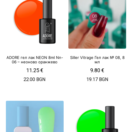
ADORE гел лак NEON 8ml Nn-
Siller Vitrage Гел лак № 08, 8
06 – неоново оранжево
мл
11.25
€
9.80
€
22.00 BGN
19.17 BGN