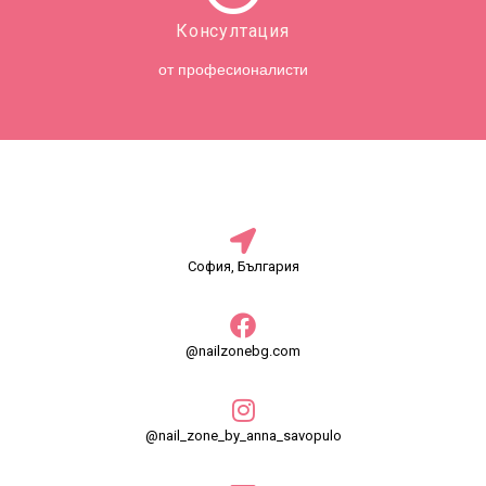
Консултация
от професионалисти
София, България
@nailzonebg.com
@nail_zone_by_anna_savopulo