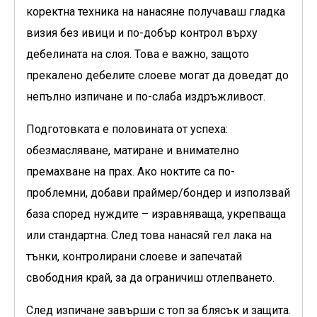
коректна техника на нанасяне получаваш гладка
визия без ивици и по-добър контрол върху
дебелината на слоя. Това е важно, защото
прекалено дебелите слоеве могат да доведат до
непълно изпичане и по-слаба издръжливост.
Подготовката е половината от успеха:
обезмасляване, матиране и внимателно
премахване на прах. Ако ноктите са по-
проблемни, добави праймер/бондер и използвай
база според нуждите – изравняваща, укрепваща
или стандартна. След това нанасяй гел лака на
тънки, контролирани слоеве и запечатай
свободния край, за да ограничиш отлепването.
След изпичане завърши с топ за блясък и защита.