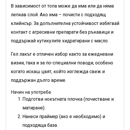
В зависимост от топа може да има или да няма
лепкав слой. Ако има – почисти с подходящ
клийнсър. За допълнителна устойчивост избягвай
контакт с агресивни препарати без ръкавици и
поддържай кутикулите хидратирани с масло.
Гел лакът е отличен избор както за ежедневни
визии, така и за по-специални поводи, особено
когато искаш цвят, който изглежда свеж и
поддържан дълго време.
Начин на употреба
Подготви нокътната плочка (почистване и
матиране).
Нанеси праймер (ако е необходимо) и
подходяща база.