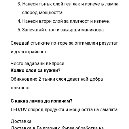
Нанеси тънък слой гел лак и изпече в лампа
според мощността.
Нанеси втори слой за плътност и изпече.
Запечатай с топ и завърши маникюра.
Следвай стъпките по-горе за оптимален резултат
и дълготрайност.
Често задавани въпроси
Колко слоя са нужни?
Обикновено 2 тънки слоя дават най-добра
плътност.
С каква лампа да изпичам?
LED/UV според продукта и мощността на лампата.
Доставка
Доставка в България с бърза обработка на