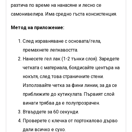
разтича по време на нанасяне и лесно се
самонивелира. Има средно гъста консистенция.
Метод на приложение:
След изравняване с основата/гела,
премахнете лепкавостта.
Нанесете гел лак (1-2 тънки слоя). Заредете
четката с материала, боядисайте центъра на
нокътя, след това страничните стени.
Използвайте четка за фини линии, за да се
приближите до кутикулата. Първият слой
винаги трябва да е полупрозрачен.
Втвърдете за 60 секунди.
Проверете с клечка от портокалово дърво
дали всичко е сухо.