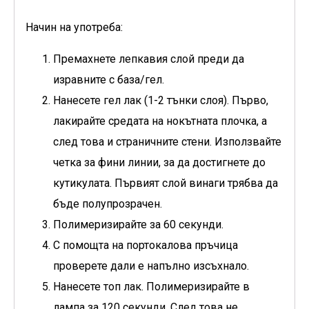
Начин на употреба:
Премахнете лепкавия слой преди да
изравните с база/гел.
Нанесете гел лак (1-2 тънки слоя). Първо,
лакирайте средата на нокътната плочка, а
след това и страничните стени. Използвайте
четка за фини линии, за да достигнете до
кутикулата. Първият слой винаги трябва да
бъде полупрозрачен.
Полимеризирайте за 60 секунди.
С помощта на портокалова пръчица
проверете дали е напълно изсъхнало.
Нанесете топ лак. Полимеризирайте в
лампа за 120 секунди. След това не