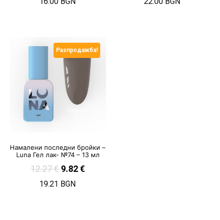
16.00 BGN
22.00 BGN
Разпродажба!
Намалени последни бройки –
Luna Гел лак- №74 – 13 мл
12.27
€
9.82
€
19.21 BGN