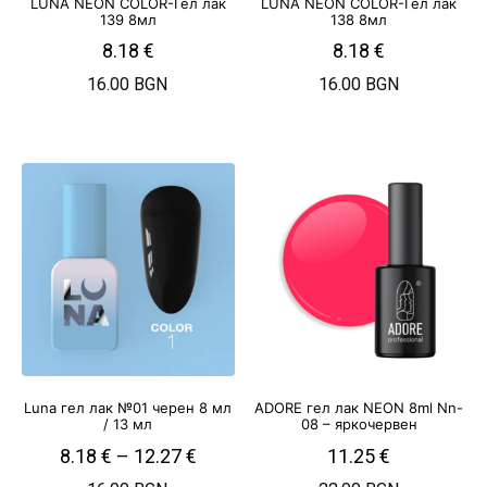
LUNA NEON COLOR-Гел лак
LUNA NEON COLOR-Гел лак
139 8мл
138 8мл
8.18
€
8.18
€
16.00 BGN
16.00 BGN
Luna гел лак №01 черен 8 мл
ADORE гел лак NEON 8ml Nn-
/ 13 мл
08 – яркочервен
8.18
€
–
12.27
€
11.25
€