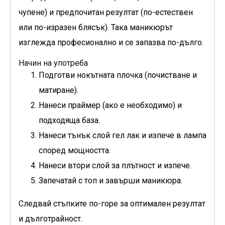
чупене) и предпочитан резултат (по-естествен
или по-изразен блясък). Така маникюрът
изглежда професионално и се запазва по-дълго.
Начин на употреба
Подготви нокътната плочка (почистване и
матиране).
Нанеси праймер (ако е необходимо) и
подходяща база.
Нанеси тънък слой гел лак и изпече в лампа
според мощността.
Нанеси втори слой за плътност и изпече.
Запечатай с топ и завърши маникюра.
Следвай стъпките по-горе за оптимален резултат
и дълготрайност.