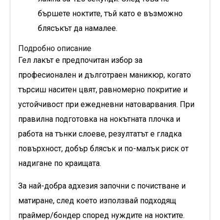
бършете ноктите, тъй като е възможно
блясъкът да намалее.
Подробно описание
Гел лакът е предпочитан избор за
професионален и дълготраен маникюр, когато
търсиш наситен цвят, равномерно покритие и
устойчивост при ежедневни натоварвания. При
правилна подготовка на нокътната плочка и
работа на тънки слоеве, резултатът е гладка
повърхност, добър блясък и по-малък риск от
надигане по краищата.
За най-добра адхезия започни с почистване и
матиране, след което използвай подходящ
праймер/бондер според нуждите на ноктите.