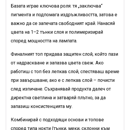
Базата играе ключова роля: тя „заключва“
пигмента и подпомага издръжливостта, затова е
важно да се запечата свободният край. Нанасяй
цвета на 1–2 тънки слоя и полимеризирай
според мощността на лампата.
Финалният топ придава защитен слой, който пази
от надраскване и запазва цвета свеж. Ако
работиш с топ без лепкав слой, спестяваш време
при завършване; ако е с лепкав слой – почисти
след изпичане. Съхранявай продукта далеч от
директна светлина и затваряй плътно, за да
запазиш консистенцията му.
Комбинирай с подходящи основи и топове
според типа нокти (тънки, меки, склонни към