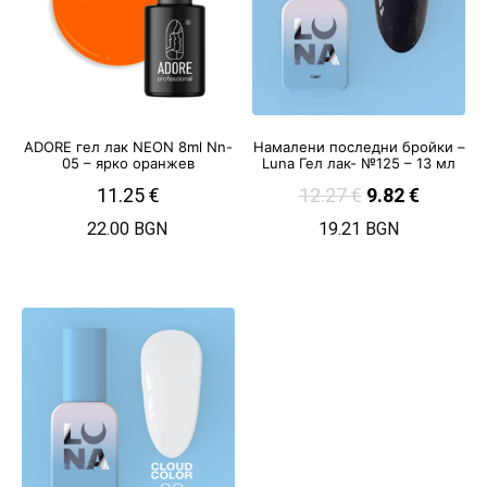
ADORE гел лак NEON 8ml Nn-
Намалени последни бройки –
05 – ярко оранжев
Luna Гел лак- №125 – 13 мл
11.25
€
12.27
€
9.82
€
22.00 BGN
19.21 BGN