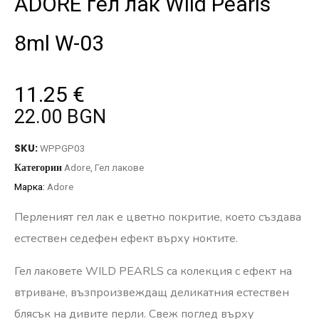
ADORE гел лак Wild Pearls
8ml W-03
11.25
€
22.00 BGN
SKU:
WPPGP03
Категории
Adore
,
Гел лакове
Марка:
Adore
Перленият гел лак е цветно покритие, което създава
естествен седефен ефект върху ноктите.
Гел лаковете WILD PEARLS са колекция с ефект на
втриване, възпроизвеждащ деликатния естествен
блясък на дивите перли. Свеж поглед върху