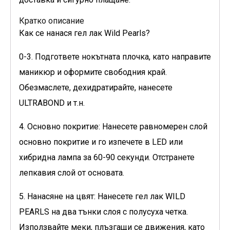
Кратко описание
Как се нанася гел лак Wild Pearls?
0-3. Подгответе нокътната плочка, като направите
маникюр и оформите свободния край.
Обезмаслете, дехидратирайте, нанесете
ULTRABOND и т.н.
4. Основно покритие: Нанесете равномерен слой
основно покритие и го изпечете в LED или
хибридна лампа за 60-90 секунди. Отстранете
лепкавия слой от основата.
5. Нанасяне на цвят: Нанесете гел лак WILD
PEARLS на два тънки слоя с полусуха четка.
Използвайте меки, плъзгащи се движения, като