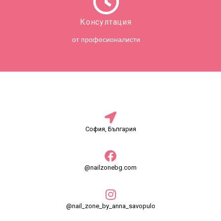
Консултация
от професионалисти
София, България
@nailzonebg.com
@nail_zone_by_anna_savopulo