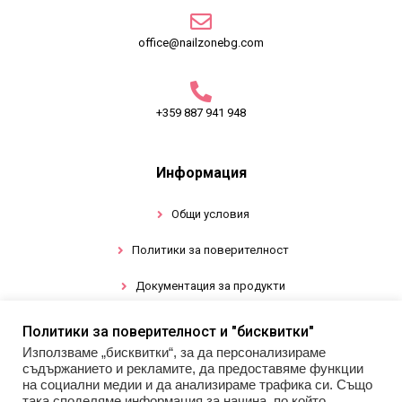
office@nailzonebg.com
+359 887 941 948
Информация
Общи условия
Политики за поверителност
Документация за продукти
Политики за поверителност и "бисквитки"
Промоции
Използваме „бисквитки“, за да персонализираме
съдържанието и рекламите, да предоставяме функции
Гел лак
на социални медии и да анализираме трафика си. Също
така споделяме информация за начина, по който