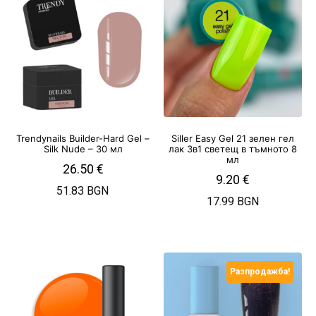
Trendynails Builder-Hard Gel –
Siller Easy Gel 21 зелен гел
Silk Nude – 30 мл
лак 3в1 светещ в тъмното 8
мл
26.50
€
9.20
€
51.83 BGN
17.99 BGN
Разпродажба!