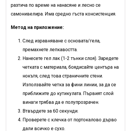
разтича по време на нанасяне и лесно се
самонивелира. Има средно гъста консистенция.
Метод на приложение:
След изравняване с основата/гела,
премахнете лепкавостта.
Нанесете гел лак (1-2 тънки слоя). Заредете
четката с материала, боядисайте центъра на
нокътя, след това страничните стени.
Използвайте четка за фини линии, за да се
приближите до кутикулата. Първият слой
винаги трябва да е полупрозрачен.
Втвърдете за 60 секунди.
Проверете с клечка от портокалово дърво
дали всичко е сухо.