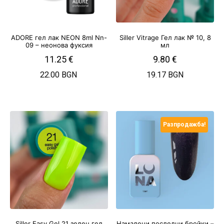
ADORE гел лак NEON 8ml Nn-
Siller Vitrage Гел лак № 10, 8
09 – неонова фуксия
мл
11.25
€
9.80
€
22.00 BGN
19.17 BGN
Разпродажба!
Siller Easy Gel 21 зелен гел
Намалени последни бройки –