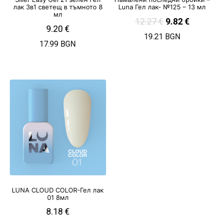
лак 3в1 светещ в тъмното 8
Luna Гел лак- №125 – 13 мл
мл
12.27
€
9.82
€
9.20
€
19.21 BGN
17.99 BGN
LUNA CLOUD COLOR-Гел лак
01 8мл
8.18
€