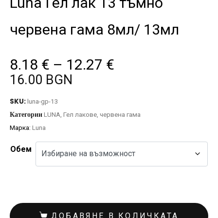
Luna Гел лак 13 тъмно
червена гама 8мл/ 13мл
8.18
€
–
12.27
€
16.00 BGN
SKU:
luna-gp-13
Категории
LUNA
,
Гел лакове
,
червена гама
Марка:
Luna
Обем
ДОБАВЯНЕ В КОЛИЧКАТА