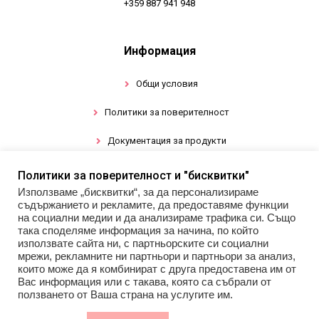
+359 887 941 948
Информация
Общи условия
Политики за поверителност
Документация за продукти
Политики за поверителност и "бисквитки"
Промоции
Използваме „бисквитки“, за да персонализираме
съдържанието и рекламите, да предоставяме функции
Гел лак
на социални медии и да анализираме трафика си. Също
така споделяме информация за начина, по който
използвате сайта ни, с партньорските си социални
Инструменти
мрежи, рекламните ни партньори и партньори за анализ,
които може да я комбинират с друга предоставена им от
Декорации за нокти
Вас информация или с такава, която са събрали от
ползването от Ваша страна на услугите им.