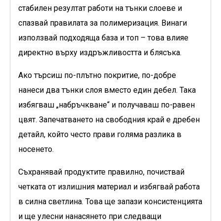
стабилен резултат работи на тънки слоеве и
спазвай правилата за полимеризация. Винаги
използвай подходяща база и топ – това влияе
директно върху издръжливостта и блясъка.
Ако търсиш по-плътно покритие, по-добре
нанеси два тънки слоя вместо един дебел. Така
избягваш „набръчкване“ и получаваш по-равен
цвят. Запечатването на свободния край е дребен
детайл, който често прави голяма разлика в
носенето.
Съхранявай продуктите правилно, почиствай
четката от излишния материал и избягвай работа
в силна светлина. Това ще запази консистенцията
и ще улесни нанасянето при следващи