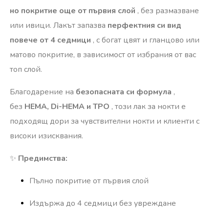
но покритие още от първия слой
, без размазване
или ивици. Лакът запазва
перфектния си вид
повече от 4 седмици
, с богат цвят и гланцово или
матово покритие, в зависимост от избрания от вас
топ слой.
Благодарение на
безопасната си формула
,
без
HEMA, Di-HEMA и TPO
, този лак за нокти е
подходящ дори за чувствителни нокти и клиенти с
високи изисквания.
✨
Предимства:
Пълно покритие от първия слой
Издържа до 4 седмици без увреждане