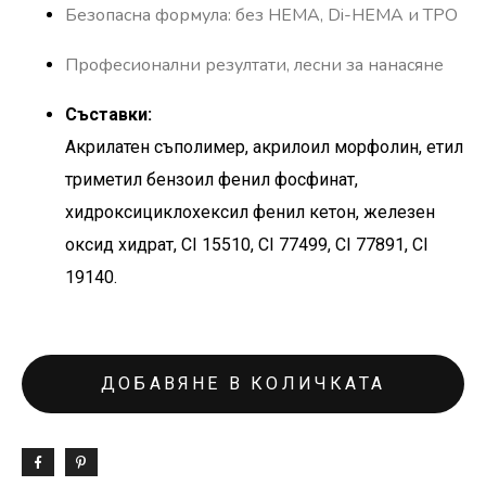
Безопасна формула: без HEMA, Di-HEMA и TPO
Професионални резултати, лесни за нанасяне
Съставки:
Акрилатен съполимер, акрилоил морфолин, етил
триметил бензоил фенил фосфинат,
хидроксициклохексил фенил кетон, железен
оксид хидрат, CI 15510, CI 77499, CI 77891, CI
19140.
ДОБАВЯНЕ В КОЛИЧКАТА