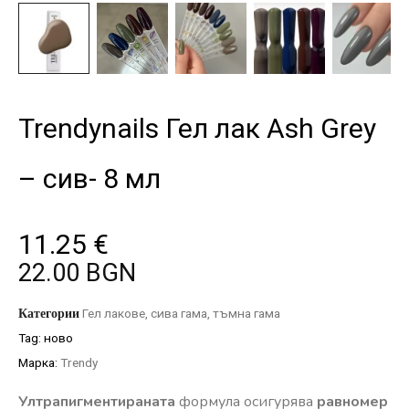
Trendynails Гел лак Ash Grey
– сив- 8 мл
11.25
€
22.00 BGN
Категории
Гел лакове
,
сива гама
,
тъмна гама
Tag:
ново
Марка:
Trendy
Ултрапигментираната
формула осигурява
равномер