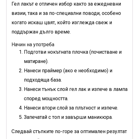
Гел лакът е отличен избор както за ежедневни
визии, така и за по-специални поводи, особено
когато искаш цвят, който изглежда свеж и
поддържан дълго време.
Начин на употреба
Подготви нокътната плочка (почистване и
матиране).
Нанеси праймер (ако е необходимо) и
подходяща база.
Нанеси тънък слой гел лак и изпече в лампа
според мощността.
Нанеси втори слой за плътност и изпече.
Запечатай с топ и завърши маникюра.
Следвай стъпките по-горе за оптимален резултат