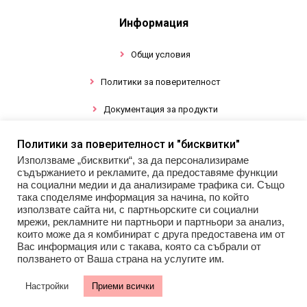
Информация
Общи условия
Политики за поверителност
Документация за продукти
Политики за поверителност и "бисквитки"
Промоции
Използваме „бисквитки“, за да персонализираме
съдържанието и рекламите, да предоставяме функции
Гел лак
на социални медии и да анализираме трафика си. Също
така споделяме информация за начина, по който
Инструменти
използвате сайта ни, с партньорските си социални
мрежи, рекламните ни партньори и партньори за анализ,
които може да я комбинират с друга предоставена им от
Декорации за нокти
Вас информация или с такава, която са събрали от
ползването от Ваша страна на услугите им.
Настройки
Приеми всички