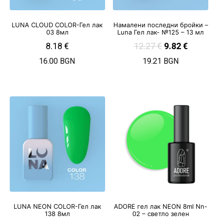
LUNA CLOUD COLOR-Гел лак
Намалени последни бройки –
03 8мл
Luna Гел лак- №125 – 13 мл
8.18
€
12.27
€
9.82
€
16.00 BGN
19.21 BGN
LUNA NEON COLOR-Гел лак
ADORE гел лак NEON 8ml Nn-
138 8мл
02 – светло зелен