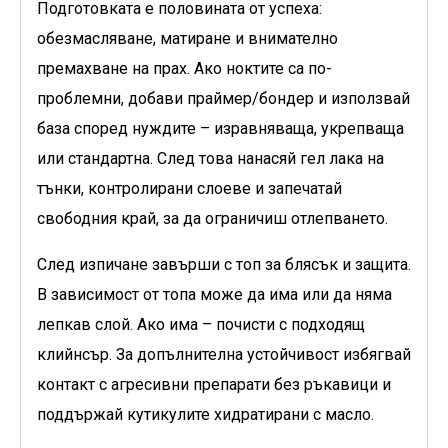
Подготовката е половината от успеха:
обезмасляване, матиране и внимателно
премахване на прах. Ако ноктите са по-
проблемни, добави праймер/бондер и използвай
база според нуждите – изравняваща, укрепваща
или стандартна. След това нанасяй гел лака на
тънки, контролирани слоеве и запечатай
свободния край, за да ограничиш отлепването.
След изпичане завърши с топ за блясък и защита.
В зависимост от топа може да има или да няма
лепкав слой. Ако има – почисти с подходящ
клийнсър. За допълнителна устойчивост избягвай
контакт с агресивни препарати без ръкавици и
поддържай кутикулите хидратирани с масло.