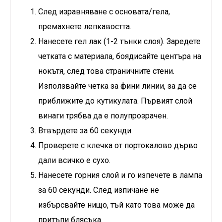
След изравняване с основата/гела,
премахнете лепкавостта.
Нанесете гел лак (1-2 тънки слоя). Заредете
четката с материала, боядисайте центъра на
нокътя, след това страничните стени.
Използвайте четка за фини линии, за да се
приближите до кутикулата. Първият слой
винаги трябва да е полупрозрачен.
Втвърдете за 60 секунди.
Проверете с клечка от портокалово дърво
дали всичко е сухо.
Нанесете горния слой и го изпечете в лампа
за 60 секунди. След изпичане не
избърсвайте нищо, тъй като това може да
притъпи блясъка.