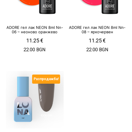
ADORE гел лак NEON 8ml Nn-
ADORE гел лак NEON 8ml Nn-
06 – неоново оранжево
08 – яркочервен
11.25
€
11.25
€
22.00 BGN
22.00 BGN
Разпродажба!