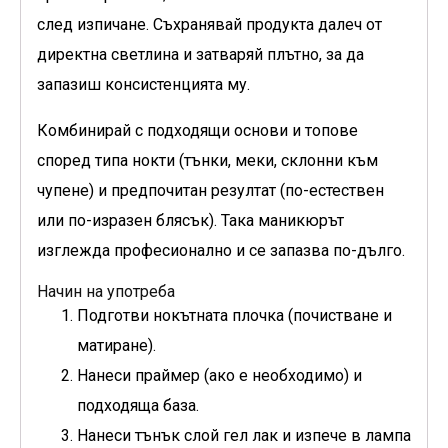
след изпичане. Съхранявай продукта далеч от
директна светлина и затваряй плътно, за да
запазиш консистенцията му.
Комбинирай с подходящи основи и топове
според типа нокти (тънки, меки, склонни към
чупене) и предпочитан резултат (по-естествен
или по-изразен блясък). Така маникюрът
изглежда професионално и се запазва по-дълго.
Начин на употреба
Подготви нокътната плочка (почистване и
матиране).
Нанеси праймер (ако е необходимо) и
подходяща база.
Нанеси тънък слой гел лак и изпече в лампа