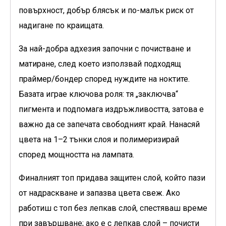
повърхност, добър блясък и по-малък риск от
надигане по краищата.
За най-добра адхезия започни с почистване и
матиране, след което използвай подходящ
праймер/бондер според нуждите на ноктите.
Базата играе ключова роля: тя „заключва“
пигмента и подпомага издръжливостта, затова е
важно да се запечата свободният край. Нанасяй
цвета на 1–2 тънки слоя и полимеризирай
според мощността на лампата.
Финалният топ придава защитен слой, който пази
от надраскване и запазва цвета свеж. Ако
работиш с топ без лепкав слой, спестяваш време
при завършване; ако е с лепкав слой – почисти