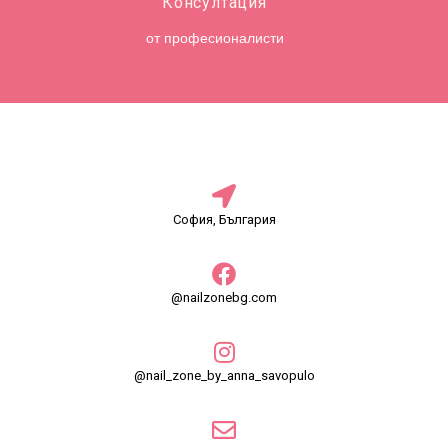
Консултация
от професионалисти
София, България
@nailzonebg.com
@nail_zone_by_anna_savopulo