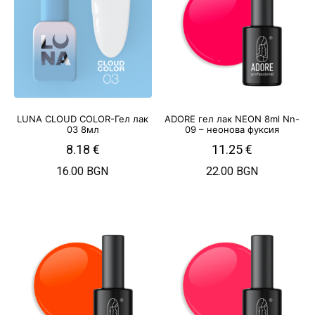
LUNA CLOUD COLOR-Гел лак
ADORE гел лак NEON 8ml Nn-
03 8мл
09 – неонова фуксия
8.18
€
11.25
€
16.00 BGN
22.00 BGN