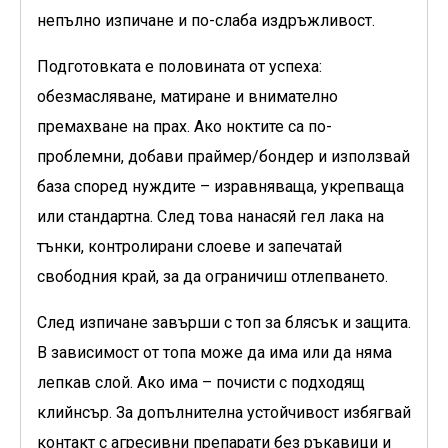
непълно изпичане и по-слаба издръжливост.
Подготовката е половината от успеха:
обезмасляване, матиране и внимателно
премахване на прах. Ако ноктите са по-
проблемни, добави праймер/бондер и използвай
база според нуждите – изравняваща, укрепваща
или стандартна. След това нанасяй гел лака на
тънки, контролирани слоеве и запечатай
свободния край, за да ограничиш отлепването.
След изпичане завърши с топ за блясък и защита.
В зависимост от топа може да има или да няма
лепкав слой. Ако има – почисти с подходящ
клийнсър. За допълнителна устойчивост избягвай
контакт с агресивни препарати без ръкавици и