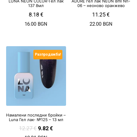
LUNA NEON COLOR-Гел лак
ADORE гел лак NEON 8ml Nn-
137 8мл
06 – неоново оранжево
8.18
€
11.25
€
16.00 BGN
22.00 BGN
Разпродажба!
Намалени последни бройки –
Luna Гел лак- №125 – 13 мл
12.27
€
9.82
€