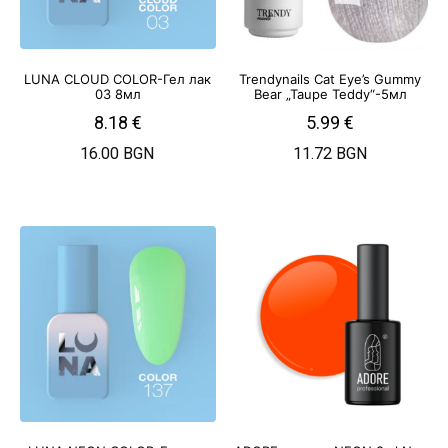
LUNA CLOUD COLOR-Гел лак
Trendynails Cat Eye’s Gummy
03 8мл
Bear „Taupe Teddy“-5мл
8.18
€
5.99
€
16.00 BGN
11.72 BGN