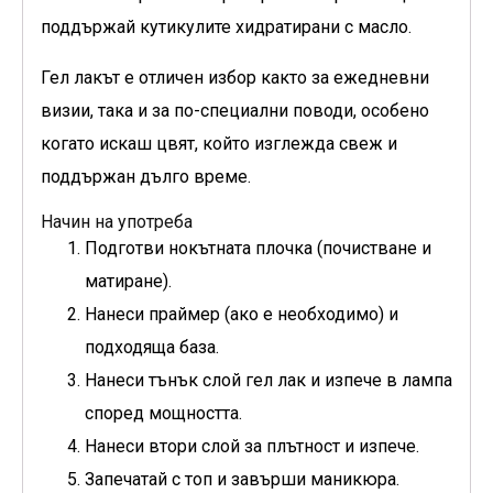
поддържай кутикулите хидратирани с масло.
Гел лакът е отличен избор както за ежедневни
визии, така и за по-специални поводи, особено
когато искаш цвят, който изглежда свеж и
поддържан дълго време.
Начин на употреба
Подготви нокътната плочка (почистване и
матиране).
Нанеси праймер (ако е необходимо) и
подходяща база.
Нанеси тънък слой гел лак и изпече в лампа
според мощността.
Нанеси втори слой за плътност и изпече.
Запечатай с топ и завърши маникюра.