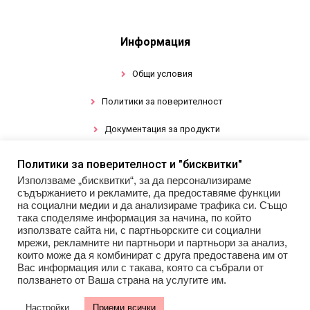
Информация
Общи условия
Политики за поверителност
Документация за продукти
Политики за поверителност и "бисквитки"
Промоции
Използваме „бисквитки“, за да персонализираме
съдържанието и рекламите, да предоставяме функции
Гел лак
на социални медии и да анализираме трафика си. Също
така споделяме информация за начина, по който
използвате сайта ни, с партньорските си социални
Инструменти
мрежи, рекламните ни партньори и партньори за анализ,
които може да я комбинират с друга предоставена им от
Декорации за нокти
Вас информация или с такава, която са събрали от
ползването от Ваша страна на услугите им.
Настройки
Приеми всички