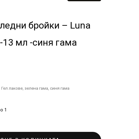
ледни бройки – Luna
-13 мл -синя гама
,
Гел лакове
,
зелена гама
,
синя гама
о 1