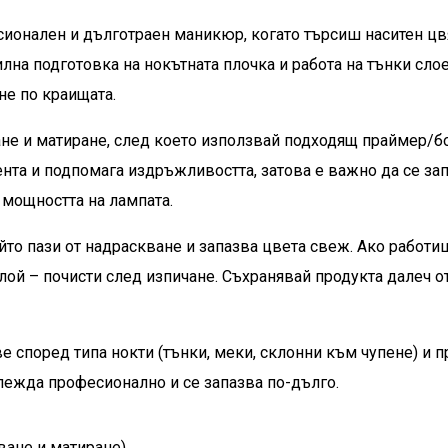
сионален и дълготраен маникюр, когато търсиш наситен цв
на подготовка на нокътната плочка и работа на тънки слое
не по краищата.
ане и матиране, след което използвай подходящ праймер/б
ента и подпомага издръжливостта, затова е важно да се зап
 мощността на лампата.
йто пази от надраскване и запазва цвета свеж. Ако работиш
лой – почисти след изпичане. Съхранявай продукта далеч от
 според типа нокти (тънки, меки, склонни към чупене) и п
лежда професионално и се запазва по-дълго.
ване и матиране).