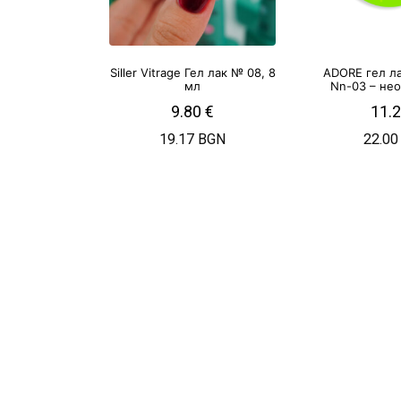
Siller Vitrage Гел лак № 08, 8
ADORE гел л
мл
Nn-03 – не
9.80
€
11.
19.17 BGN
22.00