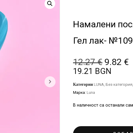
Намалени пос
Гел лак- №109
12.27
€
9.82
€
19.21 BGN
Категории
LUNA
,
Без категория
Марка:
Luna
В наличност са останали сам