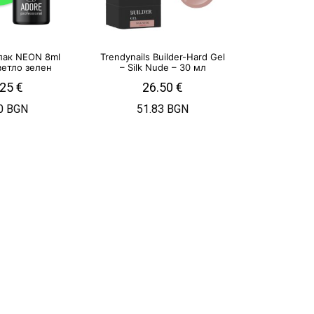
лак NEON 8ml
Trendynails Builder-Hard Gel
ветло зелен
– Silk Nude – 30 мл
.25
€
26.50
€
0 BGN
51.83 BGN