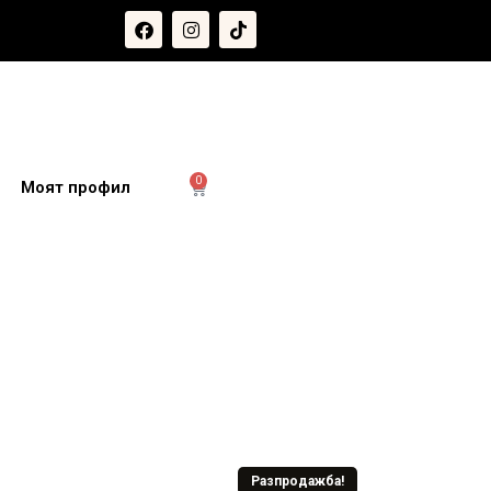
0
и
Моят профил
Разпродажба!