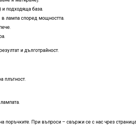
 и подходяща база.
е в лампа според мощността.
пече.
ра.
резултат и дълготрайност.
а плътност.
лампата.
на поръчките. При въпроси – свържи се с нас чрез страница