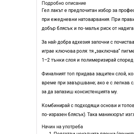
Подробно описание
Гел лакът е предпочитан избор за профе
при ежедневни натоварвания. При правил
добър блясък и по-малък риск от надига
За най-добра адхезия започни с почиств
играе ключова роля: тя „заключва“ пигм
1–2 тънки слоя и полимеризирай според
Финалният топ придава защитен слой, ко
време при завършване; ако е с лепкав с
за да запазиш консистенцията му.
Комбинирай с подходящи основи и топове
по-изразен блясък). Така маникюрът изг
Начин на употреба
Подготви нокътната плочка (почист