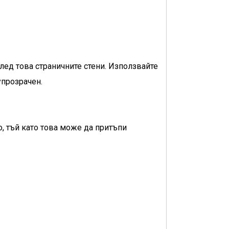
 след това страничните стени. Използвайте
упрозрачен.
о, тъй като това може да притъпи