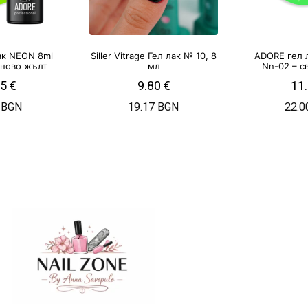
ак NEON 8ml
Siller Vitrage Гел лак № 10, 8
ADORE гел 
оново жълт
мл
Nn-02 – с
25
€
9.80
€
11
 BGN
19.17 BGN
22.0