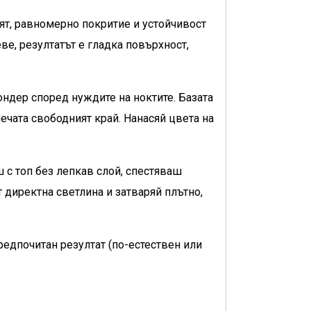
ят, равномерно покритие и устойчивост
ве, резултатът е гладка повърхност,
ондер според нуждите на ноктите. Базата
ечата свободният край. Нанасяй цвета на
 с топ без лепкав слой, спестяваш
 директна светлина и затваряй плътно,
редпочитан резултат (по-естествен или