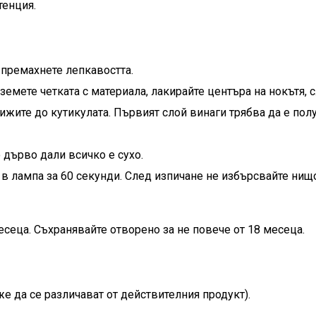
тенция.
 премахнете лепкавостта.
 Вземете четката с материала, лакирайте центъра на нокътя,
лижите до кутикулата. Първият слой винаги трябва да е пол
 дърво дали всичко е сухо.
 в лампа за 60 секунди. След изпичане не избърсвайте нищ
есеца. Съхранявайте отворено за не повече от 18 месеца.
е да се различават от действителния продукт).