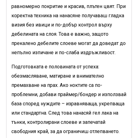
равномерно покритие и красив, плътен цвят. При
коректна техника на нанасяне получаваш гладка
визия без ивици и по-добър контрол върху
дебелината на слоя. Това е важно, защото
прекалено дебелите слоеве могат да доведат до
непълно изпичане и по-слаба издръжливост.
Подготовката е половината от успеха:
обезмасляване, матиране и внимателно
премахване на прах. Ако ноктите са по-
проблемни, добави праймер/бондер и използвай
база според нуждите – изравняваща, укрепваща
или стандартна. След това нанасяй гел лака на
тънки, контролирани слоеве и запечатай
свободния край, за да ограничиш отлепването.