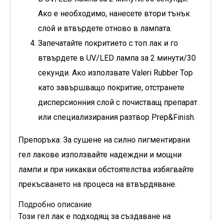
Ако е необходимо, нанесете втори тънък
слой и втвърдете отново в лампата.
Запечатайте покритието с топ лак и го
втвърдете в UV/LED лампа за 2 минути/30
секунди. Ако използвате Valeri Rubber Top
като завършващо покритие, отстранете
дисперсионния слой с почистващ препарат
или специализирания разтвор Prep&Finish.
Препоръка: За сушене на силно пигментирани
гел лакове използвайте надеждни и мощни
лампи и при никакви обстоятелства избягвайте
прекъсването на процеса на втвърдяване.
Подробно описание
Този гел лак е подходящ за създаване на