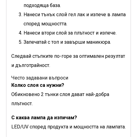
подходяща база.
Нанеси тънък слой гел лак и изпече в лампа
според мощността.
Нанеси втори слой за плътност и изпече.
Запечатай с топ и завърши маникюра.
Следвай стъпките по-горе за оптимален резултат
и дълготрайност.
Често задавани въпроси
Колко слоя са нужни?
Обикновено 2 тънки слоя дават най-добра
плътност.
С каква лампа да изпичам?
LED/UV според продукта и мощността на лампата.