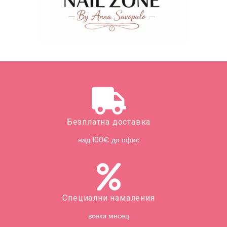
Безплатна доставка
над 100€ до офис
Специални намаления
всеки месец