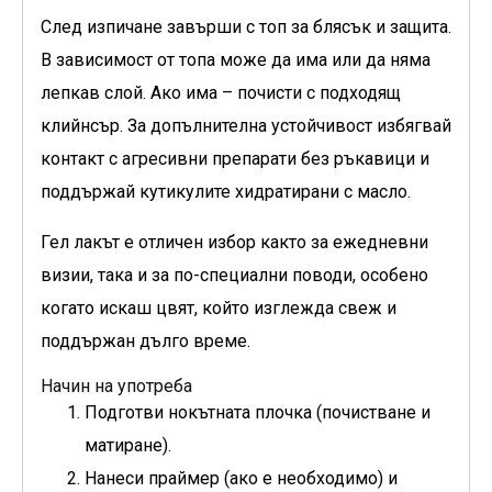
След изпичане завърши с топ за блясък и защита.
В зависимост от топа може да има или да няма
лепкав слой. Ако има – почисти с подходящ
клийнсър. За допълнителна устойчивост избягвай
контакт с агресивни препарати без ръкавици и
поддържай кутикулите хидратирани с масло.
Гел лакът е отличен избор както за ежедневни
визии, така и за по-специални поводи, особено
когато искаш цвят, който изглежда свеж и
поддържан дълго време.
Начин на употреба
Подготви нокътната плочка (почистване и
матиране).
Нанеси праймер (ако е необходимо) и