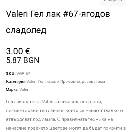
Valeri Гел лак #67-ягодов
сладолед
3.00
€
5.87 BGN
SKU:
VGP-67
Категории
Valeri
,
Гел лакове
,
Промоции
,
розова гама
Марка:
Valeri
Гел лаковете на Valeri са висококачествени,
пигментирани гел лакове, които се нанасят гладко и
втвърдяват под лампа. С правилната техника на
нанасяне повечето цветове могат да бъдат покрити в