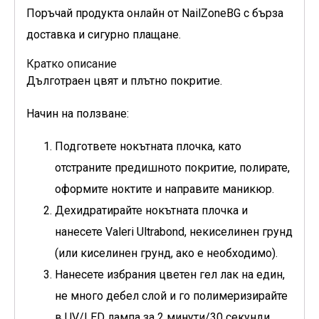
Поръчай продукта онлайн от NailZoneBG с бърза
доставка и сигурно плащане.
Кратко описание
Дълготраен цвят и плътно покритие.
Начин на ползване:
Подгответе нокътната плочка, като
отстраните предишното покритие, полирате,
оформите ноктите и направите маникюр.
Дехидратирайте нокътната плочка и
нанесете Valeri Ultrabond, некиселинен грунд
(или киселинен грунд, ако е необходимо).
Нанесете избрания цветен гел лак на един,
не много дебел слой и го полимеризирайте
в UV/LED лампа за 2 минути/30 секунди.