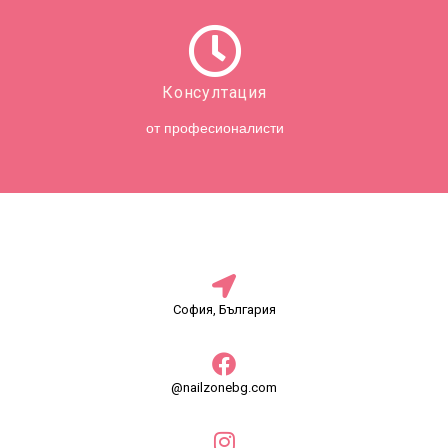
Консултация
от професионалисти
София, България
@nailzonebg.com