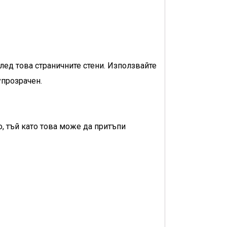
 след това страничните стени. Използвайте
упрозрачен.
о, тъй като това може да притъпи