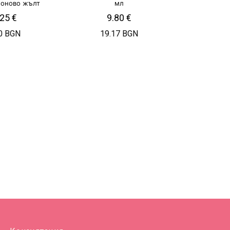
еоново жълт
мл
.25
€
9.80
€
0 BGN
19.17 BGN