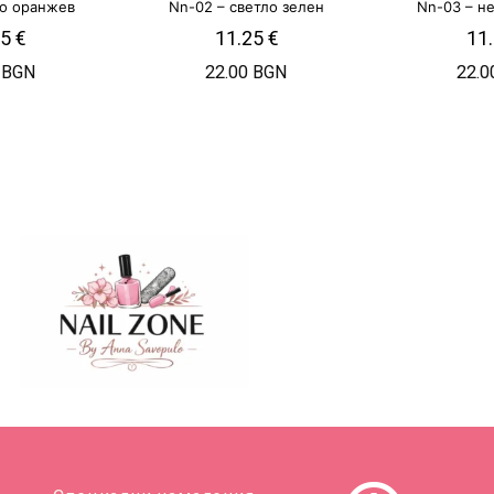
ко оранжев
Nn-02 – светло зелен
Nn-03 – н
25
€
11.25
€
11
 BGN
22.00 BGN
22.0