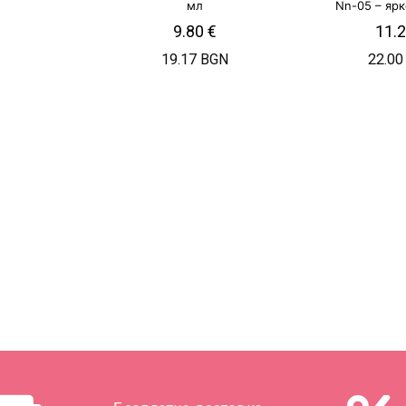
мл
Nn-05 – яр
9.80
€
11.
19.17 BGN
22.00