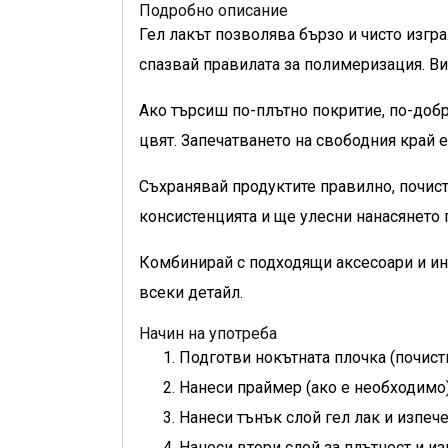
Подробно описание
Гел лакът позволява бързо и чисто изгр
спазвай правилата за полимеризация. Ви
Ако търсиш по-плътно покритие, по-добр
цвят. Запечатването на свободния край е
Съхранявай продуктите правилно, почист
консистенцията и ще улесни нанасянето
Комбинирай с подходящи аксесоари и ин
всеки детайл.
Начин на употреба
Подготви нокътната плочка (почист
Нанеси праймер (ако е необходимо)
Нанеси тънък слой гел лак и изпеч
Нанеси втори слой за плътност и из