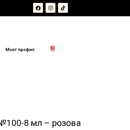
0
и
Моят профил
 №100-8 мл – розова