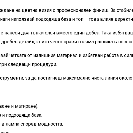
аждане на цветна визия с професионален финиш. За стабиле
наги използвай подходяща база и топ – това влияе директ
е нанеси два тънки слоя вместо един дебел. Така избягва
 дребен детайл, който често прави голяма разлика в носене
вай четката от излишния материал и избягвай работа в силн
 при следващи процедури.
струменти, за да постигнеш максимално чиста линия около
ване и матиране).
 и подходяща база.
е в лампа според мощността.
пече.