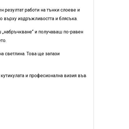
н резултат работи на тънки слоеве и
но върху издръжливостта и блясъка.
ш „набръчкване“ и получаваш по-равен
то.
а светлина. Това ще запази
 кутикулата и професионална визия във