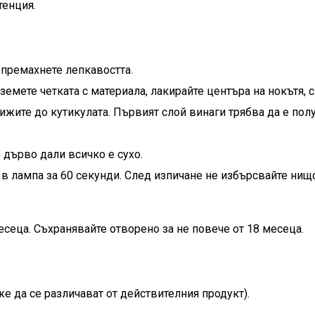
тенция.
 премахнете лепкавостта.
 Вземете четката с материала, лакирайте центъра на нокътя,
лижите до кутикулата. Първият слой винаги трябва да е пол
 дърво дали всичко е сухо.
 в лампа за 60 секунди. След изпичане не избърсвайте нищ
есеца. Съхранявайте отворено за не повече от 18 месеца.
е да се различават от действителния продукт).