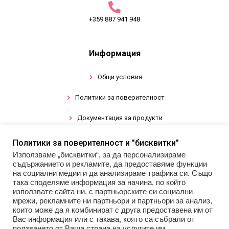
+359 887 941 948
Информация
Общи условия
Политики за поверителност
Документация за продукти
Политики за поверителност и "бисквитки"
Промоции
Използваме „бисквитки“, за да персонализираме
съдържанието и рекламите, да предоставяме функции
Гел лак
на социални медии и да анализираме трафика си. Също
така споделяме информация за начина, по който
използвате сайта ни, с партньорските си социални
Инструменти
мрежи, рекламните ни партньори и партньори за анализ,
които може да я комбинират с друга предоставена им от
Декорации за нокти
Вас информация или с такава, която са събрали от
ползването от Ваша страна на услугите им.