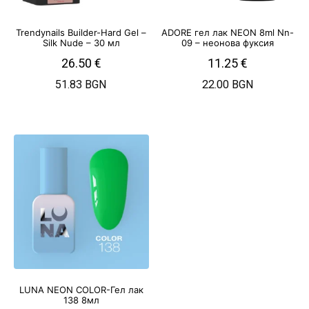
Trendynails Builder-Hard Gel –
ADORE гел лак NEON 8ml Nn-
Silk Nude – 30 мл
09 – неонова фуксия
26.50
€
11.25
€
51.83 BGN
22.00 BGN
LUNA NEON COLOR-Гел лак
138 8мл