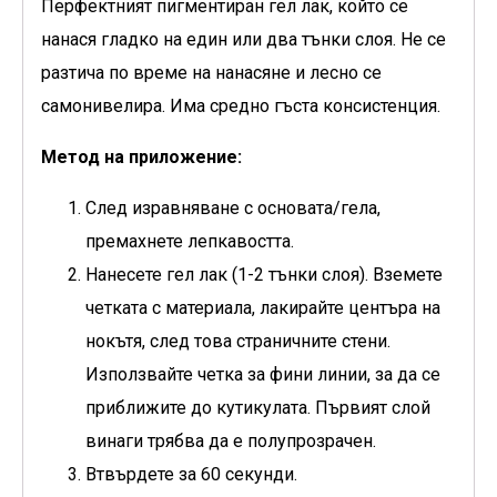
Перфектният пигментиран гел лак, който се
нанася гладко на един или два тънки слоя. Не се
разтича по време на нанасяне и лесно се
самонивелира. Има средно гъста консистенция.
Метод на приложение:
След изравняване с основата/гела,
премахнете лепкавостта.
Нанесете гел лак (1-2 тънки слоя). Вземете
четката с материала, лакирайте центъра на
нокътя, след това страничните стени.
Използвайте четка за фини линии, за да се
приближите до кутикулата. Първият слой
винаги трябва да е полупрозрачен.
Втвърдете за 60 секунди.