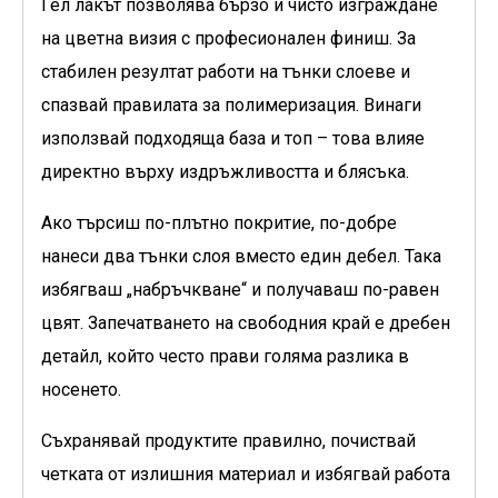
Гел лакът позволява бързо и чисто изграждане
на цветна визия с професионален финиш. За
стабилен резултат работи на тънки слоеве и
спазвай правилата за полимеризация. Винаги
използвай подходяща база и топ – това влияе
директно върху издръжливостта и блясъка.
Ако търсиш по-плътно покритие, по-добре
нанеси два тънки слоя вместо един дебел. Така
избягваш „набръчкване“ и получаваш по-равен
цвят. Запечатването на свободния край е дребен
детайл, който често прави голяма разлика в
носенето.
Съхранявай продуктите правилно, почиствай
четката от излишния материал и избягвай работа