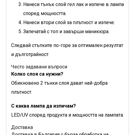
Нанеси тънък слой гел лак и изпече в лампа
според мощността.
Нанеси втори слой за плътност и изпече.
Запечатай с топ и завърши маникюра.
Следвай стъпките по-горе за оптимален резултат
и дълготрайност.
Често задавани въпроси
Колко слоя са нужни?
Обикновено 2 тънки слоя дават най-добра
плътност.
С каква лампа да изпичам?
LED/UV според продукта и мощността на лампата.
Доставка
Доставка в България с бърза обработка на