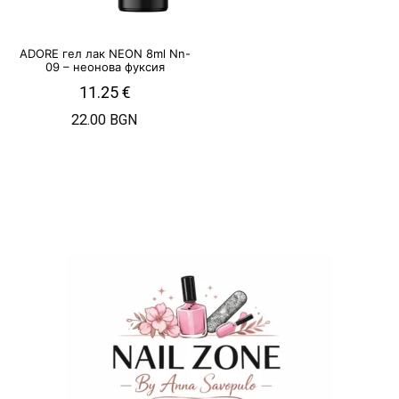
ADORE гел лак NEON 8ml Nn-
09 – неонова фуксия
11.25
€
22.00 BGN