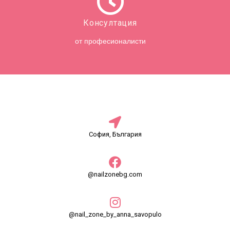
Консултация
от професионалисти
София, България
@nailzonebg.com
@nail_zone_by_anna_savopulo