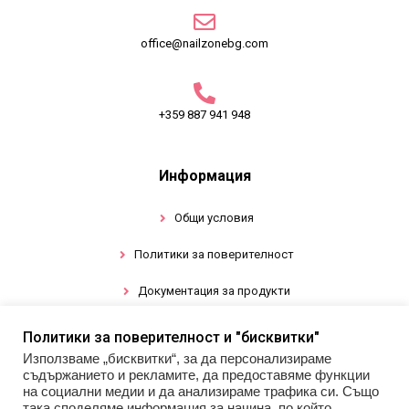
office@nailzonebg.com
+359 887 941 948
Информация
Общи условия
Политики за поверителност
Документация за продукти
Политики за поверителност и "бисквитки"
Промоции
Използваме „бисквитки“, за да персонализираме
съдържанието и рекламите, да предоставяме функции
Гел лак
на социални медии и да анализираме трафика си. Също
така споделяме информация за начина, по който