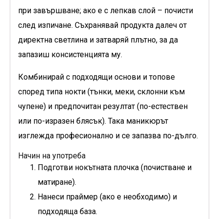
при завършване; ако е с лепкав слой – почисти
след изпичане. Съхранявай продукта далеч от
директна светлина и затваряй плътно, за да
запазиш консистенцията му.
Комбинирай с подходящи основи и топове
според типа нокти (тънки, меки, склонни към
чупене) и предпочитан резултат (по-естествен
или по-изразен блясък). Така маникюрът
изглежда професионално и се запазва по-дълго.
Начин на употреба
Подготви нокътната плочка (почистване и
матиране).
Нанеси праймер (ако е необходимо) и
подходяща база.