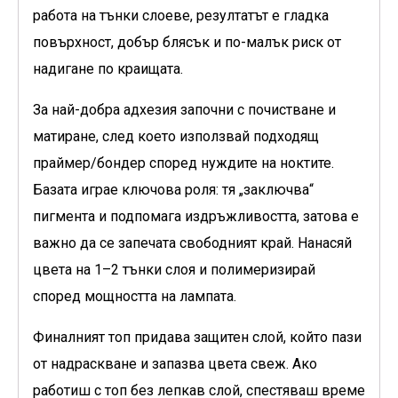
работа на тънки слоеве, резултатът е гладка
повърхност, добър блясък и по-малък риск от
надигане по краищата.
За най-добра адхезия започни с почистване и
матиране, след което използвай подходящ
праймер/бондер според нуждите на ноктите.
Базата играе ключова роля: тя „заключва“
пигмента и подпомага издръжливостта, затова е
важно да се запечата свободният край. Нанасяй
цвета на 1–2 тънки слоя и полимеризирай
според мощността на лампата.
Финалният топ придава защитен слой, който пази
от надраскване и запазва цвета свеж. Ако
работиш с топ без лепкав слой, спестяваш време