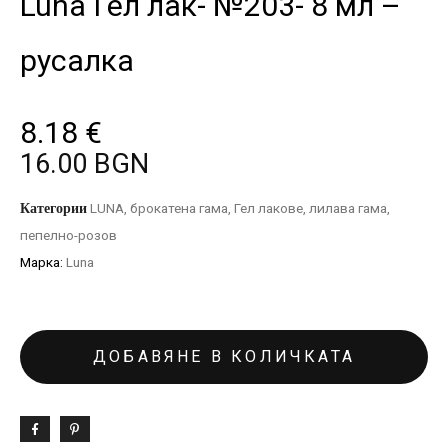
Luna Гел лак- №203- 8 мл –
русалка
8.18
€
16.00 BGN
Категории
LUNA
,
брокатена гама
,
Гел лакове
,
лилава гама
,
пепелно-розов
Марка:
Luna
ДОБАВЯНЕ В КОЛИЧКАТА