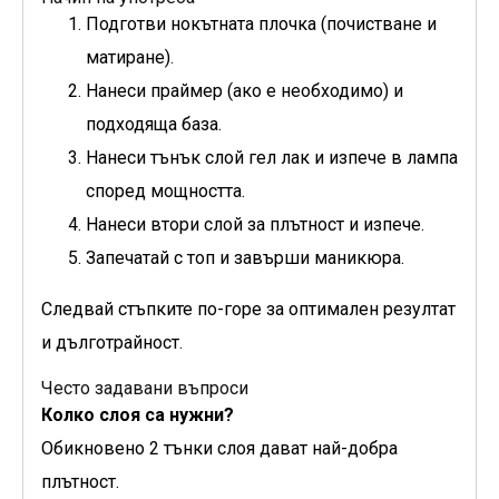
Подготви нокътната плочка (почистване и
матиране).
Нанеси праймер (ако е необходимо) и
подходяща база.
Нанеси тънък слой гел лак и изпече в лампа
според мощността.
Нанеси втори слой за плътност и изпече.
Запечатай с топ и завърши маникюра.
Следвай стъпките по-горе за оптимален резултат
и дълготрайност.
Често задавани въпроси
Колко слоя са нужни?
Обикновено 2 тънки слоя дават най-добра
плътност.