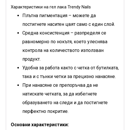
Характеристики на гел лака Trendy Nails
Плътнa пигментация – можете да
постигнете наситен цвят само с един слой.
Средна консистенция – разпределя се
равномерно по нокътя, което улеснява
контрола на количеството използван
продукт.
Удобна за работа както с четка от бутилката,
така и с тънки четки за прецизно нанасяне.
При нанасяне се препоръчва да не
натискате четката, за да избегнете
образуването на следи и да постигнете
перфектно покритие.
Основни характеристики: