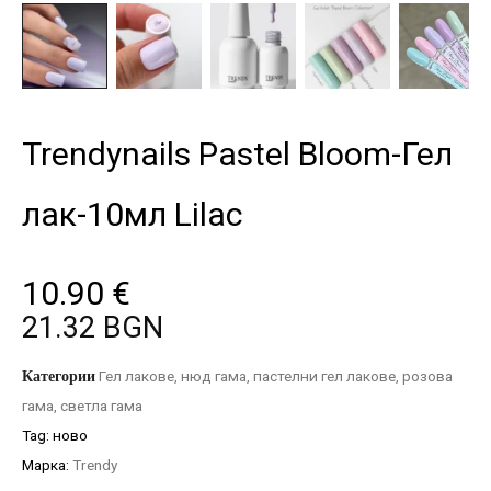
Trendynails Pastel Bloom-Гел
лак-10мл Lilac
10.90
€
21.32 BGN
Категории
Гел лакове
,
нюд гама
,
пастелни гел лакове
,
розова
гама
,
светла гама
Tag:
ново
Марка:
Trendy