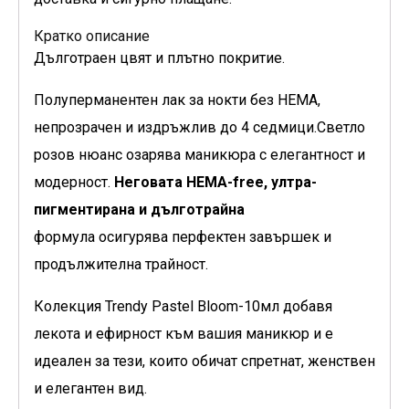
Кратко описание
Дълготраен цвят и плътно покритие.
Полуперманентен лак за нокти без HEMA,
непрозрачен и издръжлив до 4 седмици.Светло
розов нюанс
озарява маникюра с елегантност и
модерност.
Неговата HEMA-free, ултра-
пигментирана и дълготрайна
формула осигурява перфектен завършек и
продължителна трайност.
Колекция Trendy Pastel Bloom-10мл добавя
лекота и ефирност към вашия маникюр и е
идеален за тези, които обичат спретнат, женствен
и елегантен вид.