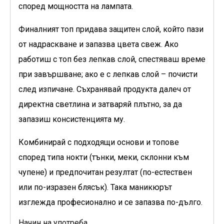
според мощността на лампата.
Финалният топ придава защитен слой, който пази
от надраскване и запазва цвета свеж. Ако
работиш с топ без лепкав слой, спестяваш време
при завършване; ако е с лепкав слой – почисти
след изпичане. Съхранявай продукта далеч от
директна светлина и затваряй плътно, за да
запазиш консистенцията му.
Комбинирай с подходящи основи и топове
според типа нокти (тънки, меки, склонни към
чупене) и предпочитан резултат (по-естествен
или по-изразен блясък). Така маникюрът
изглежда професионално и се запазва по-дълго.
Начин на употреба