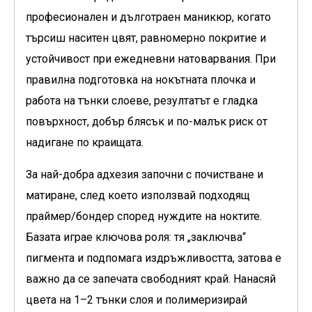
професионален и дълготраен маникюр, когато
търсиш наситен цвят, равномерно покритие и
устойчивост при ежедневни натоварвания. При
правилна подготовка на нокътната плочка и
работа на тънки слоеве, резултатът е гладка
повърхност, добър блясък и по-малък риск от
надигане по краищата.
За най-добра адхезия започни с почистване и
матиране, след което използвай подходящ
праймер/бондер според нуждите на ноктите.
Базата играе ключова роля: тя „заключва“
пигмента и подпомага издръжливостта, затова е
важно да се запечата свободният край. Нанасяй
цвета на 1–2 тънки слоя и полимеризирай