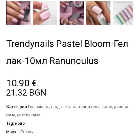
Trendynails Pastel Bloom-Гел
лак-10мл Ranunculus
10.90
€
21.32 BGN
Категории
Гел лакове
,
нюд гама
,
пастелни гел лакове
,
розова
гама
,
светла гама
Tag:
ново
Марка:
Trendy