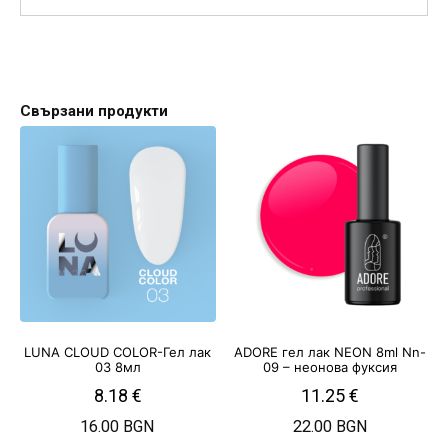
Свързани продукти
LUNA CLOUD COLOR-Гел лак
ADORE гел лак NEON 8ml Nn-
03 8мл
09 – неонова фуксия
8.18
€
11.25
€
16.00 BGN
22.00 BGN