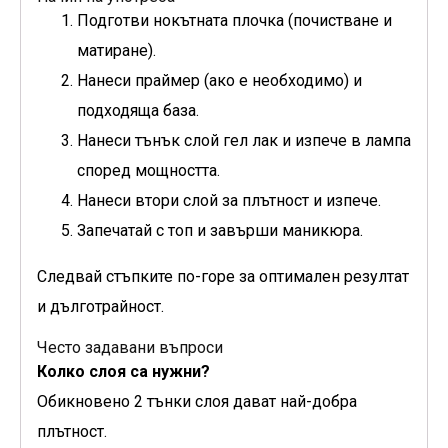
Подготви нокътната плочка (почистване и
матиране).
Нанеси праймер (ако е необходимо) и
подходяща база.
Нанеси тънък слой гел лак и изпече в лампа
според мощността.
Нанеси втори слой за плътност и изпече.
Запечатай с топ и завърши маникюра.
Следвай стъпките по-горе за оптимален резултат
и дълготрайност.
Често задавани въпроси
Колко слоя са нужни?
Обикновено 2 тънки слоя дават най-добра
плътност.