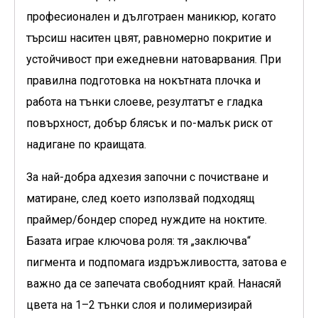
професионален и дълготраен маникюр, когато
търсиш наситен цвят, равномерно покритие и
устойчивост при ежедневни натоварвания. При
правилна подготовка на нокътната плочка и
работа на тънки слоеве, резултатът е гладка
повърхност, добър блясък и по-малък риск от
надигане по краищата.
За най-добра адхезия започни с почистване и
матиране, след което използвай подходящ
праймер/бондер според нуждите на ноктите.
Базата играе ключова роля: тя „заключва“
пигмента и подпомага издръжливостта, затова е
важно да се запечата свободният край. Нанасяй
цвета на 1–2 тънки слоя и полимеризирай