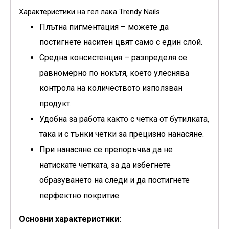
Характеристики на гел лака Trendy Nails
Плътнa пигментация – можете да
постигнете наситен цвят само с един слой.
Средна консистенция – разпределя се
равномерно по нокътя, което улеснява
контрола на количеството използван
продукт.
Удобна за работа както с четка от бутилката,
така и с тънки четки за прецизно нанасяне.
При нанасяне се препоръчва да не
натискате четката, за да избегнете
образуването на следи и да постигнете
перфектно покритие.
Основни характеристики: