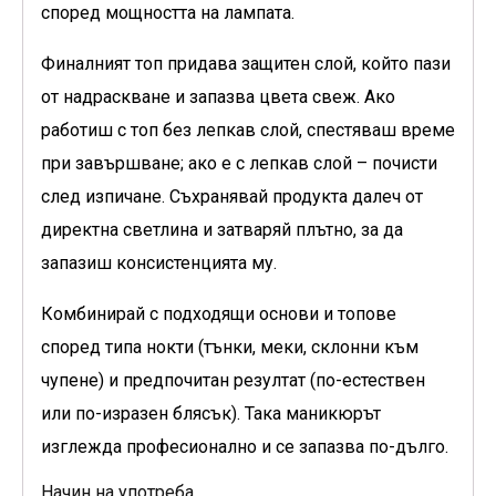
според мощността на лампата.
Финалният топ придава защитен слой, който пази
от надраскване и запазва цвета свеж. Ако
работиш с топ без лепкав слой, спестяваш време
при завършване; ако е с лепкав слой – почисти
след изпичане. Съхранявай продукта далеч от
директна светлина и затваряй плътно, за да
запазиш консистенцията му.
Комбинирай с подходящи основи и топове
според типа нокти (тънки, меки, склонни към
чупене) и предпочитан резултат (по-естествен
или по-изразен блясък). Така маникюрът
изглежда професионално и се запазва по-дълго.
Начин на употреба