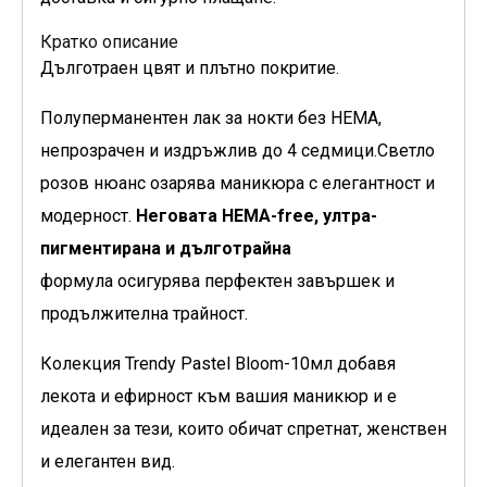
Кратко описание
Дълготраен цвят и плътно покритие.
Полуперманентен лак за нокти без HEMA,
непрозрачен и издръжлив до 4 седмици.Светло
розов нюанс
озарява маникюра с елегантност и
модерност.
Неговата HEMA-free, ултра-
пигментирана и дълготрайна
формула осигурява перфектен завършек и
продължителна трайност.
Колекция Trendy Pastel Bloom-10мл добавя
лекота и ефирност към вашия маникюр и е
идеален за тези, които обичат спретнат, женствен
и елегантен вид.