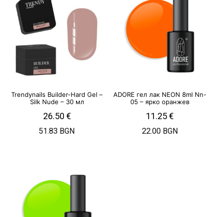
Trendynails Builder-Hard Gel –
ADORE гел лак NEON 8ml Nn-
Silk Nude – 30 мл
05 – ярко оранжев
26.50
€
11.25
€
51.83 BGN
22.00 BGN