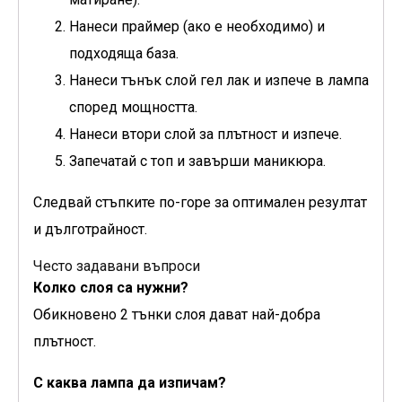
Нанеси праймер (ако е необходимо) и
подходяща база.
Нанеси тънък слой гел лак и изпече в лампа
според мощността.
Нанеси втори слой за плътност и изпече.
Запечатай с топ и завърши маникюра.
Следвай стъпките по-горе за оптимален резултат
и дълготрайност.
Често задавани въпроси
Колко слоя са нужни?
Обикновено 2 тънки слоя дават най-добра
плътност.
С каква лампа да изпичам?