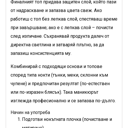
Финалният топ придава защитен слой, който пази
от надраскване и запазва цвета свеж. Ако
работиш с топ без лепкав слой, спестяваш време
при завършване; ако е с лепкав слой – почисти
след изпичане. Съхранявай продукта далеч от
директна светлина и затваряй плътно, за да
запазиш консистенцията му.
Комбинирай с подходящи основи и топове
според типа нокти (тънки, меки, склонни към
чупене) и предпочитан резултат (по-естествен
или по-изразен блясък). Така маникюрът
изглежда професионално и се запазва по-дълго.
Начин на употреба
Подготви нокътната плочка (почистване и
матиране).