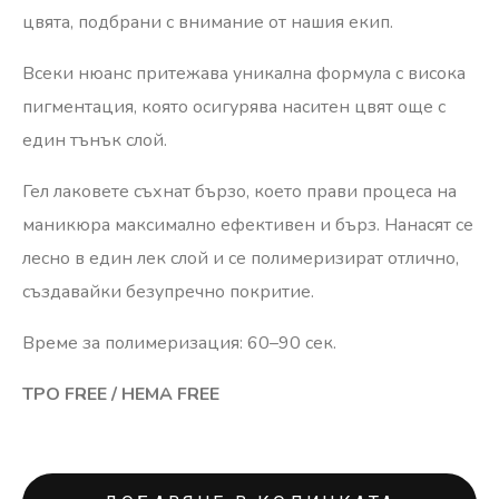
цвята, подбрани с внимание от нашия екип.
Всеки нюанс притежава уникална формула с висока
пигментация, която осигурява наситен цвят още с
един тънък слой.
Гел лаковете съхнат бързо, което прави процеса на
маникюра максимално ефективен и бърз. Нанасят се
лесно в един лек слой и се полимеризират отлично,
създавайки безупречно покритие.
Време за полимеризация: 60–90 сек.
TPO FREE / HEMA FREE