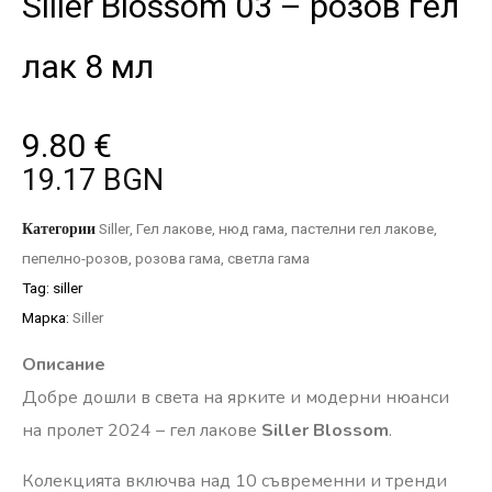
Siller Blossom 03 – розов гел
лак 8 мл
9.80
€
19.17 BGN
Категории
Siller
,
Гел лакове
,
нюд гама
,
пастелни гел лакове
,
пепелно-розов
,
розова гама
,
светла гама
Tag:
siller
Марка:
Siller
Описание
Добре дошли в света на ярките и модерни нюанси
на пролет 2024 – гел лакове
Siller Blossom
.
Колекцията включва над 10 съвременни и тренди