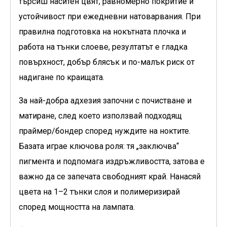
търсиш наситен цвят, равномерно покритие и
устойчивост при ежедневни натоварвания. При
правилна подготовка на нокътната плочка и
работа на тънки слоеве, резултатът е гладка
повърхност, добър блясък и по-малък риск от
надигане по краищата.
За най-добра адхезия започни с почистване и
матиране, след което използвай подходящ
праймер/бондер според нуждите на ноктите.
Базата играе ключова роля: тя „заключва“
пигмента и подпомага издръжливостта, затова е
важно да се запечата свободният край. Нанасяй
цвета на 1–2 тънки слоя и полимеризирай
според мощността на лампата.