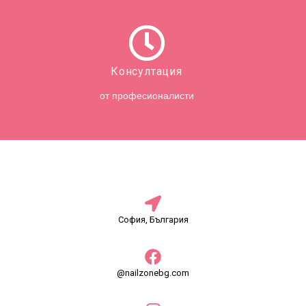
Консултация
от професионалисти
София, България
@nailzonebg.com