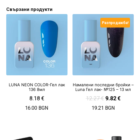
Свързани продукти
Разпродажба!
LUNA NEON COLOR-Гел лак
Намалени последни бройки –
136 8мл
Luna Гел лак- №125 – 13 мл
8.18
€
12.27
€
9.82
€
16.00 BGN
19.21 BGN