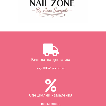
Безплатна доставка
над 100€ до офис
Специални намаления
всеки месец