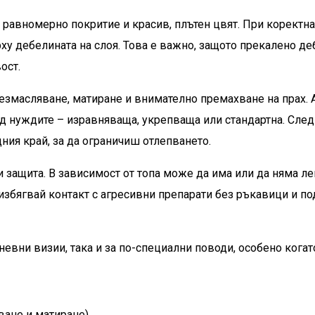
а равномерно покритие и красив, плътен цвят. При коректн
ху дебелината на слоя. Това е важно, защото прекалено де
ост.
безмасляване, матиране и внимателно премахване на прах. 
 нуждите – изравняваща, укрепваща или стандартна. След т
ния край, за да ограничиш отлепването.
и защита. В зависимост от топа може да има или да няма ле
избягвай контакт с агресивни препарати без ръкавици и п
дневни визии, така и за по-специални поводи, особено кога
ване и матиране).