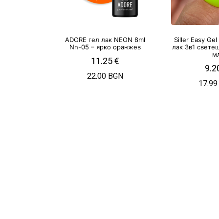
ADORE гел лак NEON 8ml
Siller Easy Ge
Nn-05 – ярко оранжев
лак 3в1 свете
м
11.25
€
9.2
22.00 BGN
17.99