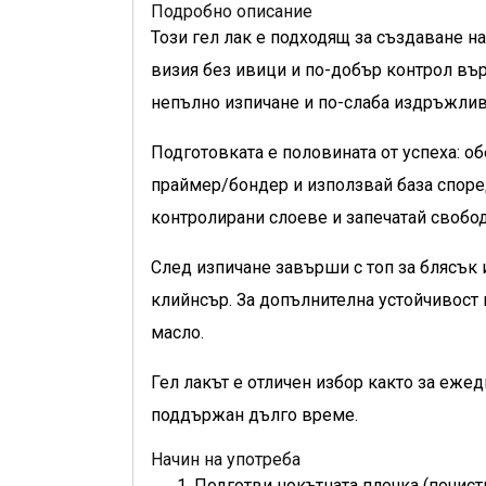
Подробно описание
Този гел лак е подходящ за създаване н
визия без ивици и по-добър контрол вър
непълно изпичане и по-слаба издръжлив
Подготовката е половината от успеха: о
праймер/бондер и използвай база според
контролирани слоеве и запечатай свобод
След изпичане завърши с топ за блясък 
клийнсър. За допълнителна устойчивост 
масло.
Гел лакът е отличен избор както за еже
поддържан дълго време.
Начин на употреба
Подготви нокътната плочка (почист