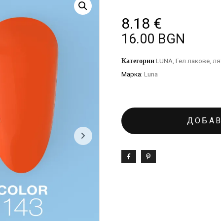
8.18
€
16.00 BGN
Категории
LUNA
,
Гел лакове
,
ля
Марка:
Luna
ДОБАВ