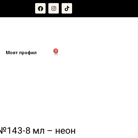
0
и
Моят профил
 №143-8 мл – неон