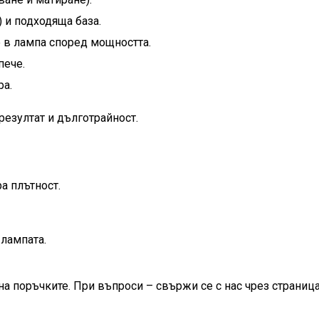
 и подходяща база.
е в лампа според мощността.
пече.
ра.
резултат и дълготрайност.
а плътност.
лампата.
на поръчките. При въпроси – свържи се с нас чрез страница