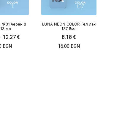
к №01 черен 8
LUNA NEON COLOR-Гел лак
 13 мл
137 8мл
–
12.27
€
8.18
€
0 BGN
16.00 BGN