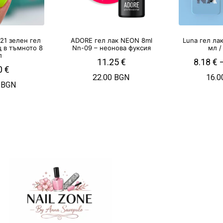
l 21 зелен гел
ADORE гел лак NEON 8ml
Luna гел ла
щ в тъмното 8
Nn-09 – неонова фуксия
мл /
л
11.25
€
8.18
€
0
€
22.00 BGN
16.0
 BGN