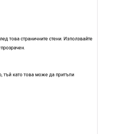
 след това страничните стени. Използвайте
упрозрачен.
о, тъй като това може да притъпи