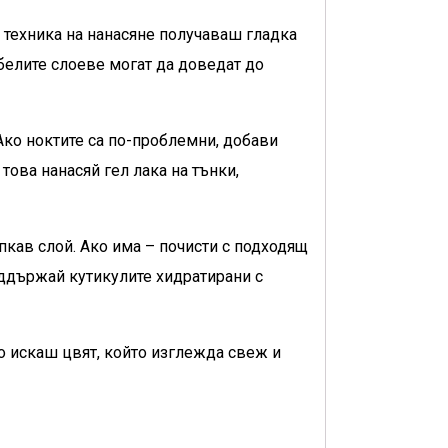
а техника на нанасяне получаваш гладка
белите слоеве могат да доведат до
Ако ноктите са по-проблемни, добави
ова нанасяй гел лака на тънки,
пкав слой. Ако има – почисти с подходящ
оддържай кутикулите хидратирани с
то искаш цвят, който изглежда свеж и