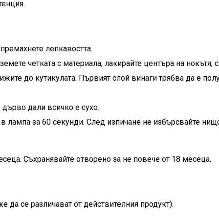
тенция.
 премахнете лепкавостта.
 Вземете четката с материала, лакирайте центъра на нокътя,
лижите до кутикулата. Първият слой винаги трябва да е пол
 дърво дали всичко е сухо.
 в лампа за 60 секунди. След изпичане не избърсвайте нищ
есеца. Съхранявайте отворено за не повече от 18 месеца.
е да се различават от действителния продукт).