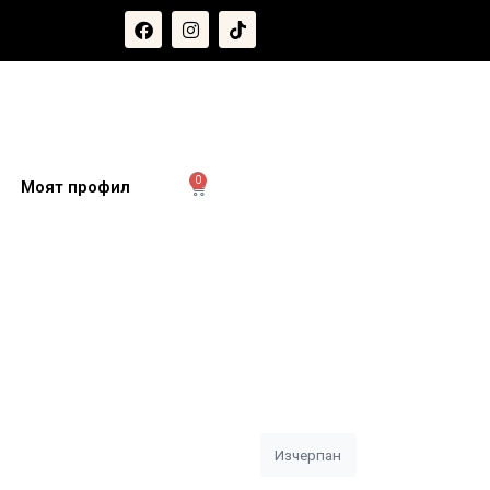
0
и
Моят профил
Изчерпан