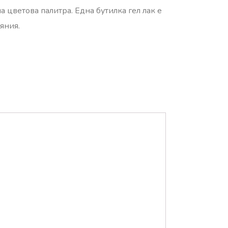
 цветова палитра. Една бутилка гел лак е
яния.