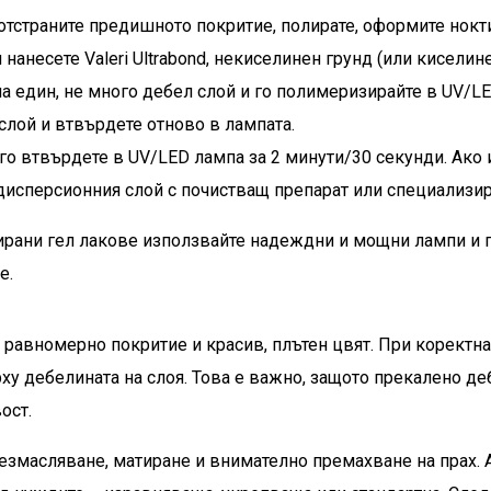
 отстраните предишното покритие, полирате, оформите нокт
нанесете Valeri Ultrabond, некиселинен грунд (или киселине
на един, не много дебел слой и го полимеризирайте в UV/LE
слой и втвърдете отново в лампата.
 го втвърдете в UV/LED лампа за 2 минути/30 секунди. Ако и
исперсионния слой с почистващ препарат или специализира
ирани гел лакове използвайте надеждни и мощни лампи и п
е.
а равномерно покритие и красив, плътен цвят. При коректн
ху дебелината на слоя. Това е важно, защото прекалено де
ост.
безмасляване, матиране и внимателно премахване на прах. 