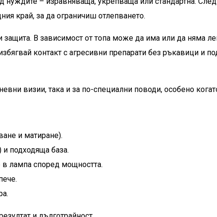
 нуждите – изравняваща, укрепваща или стандартна. След т
ния край, за да ограничиш отлепването.
и защита. В зависимост от топа може да има или да няма ле
избягвай контакт с агресивни препарати без ръкавици и п
дневни визии, така и за по-специални поводи, особено кога
ване и матиране).
 и подходяща база.
е в лампа според мощността.
пече.
ра.
резултат и дълготрайност.