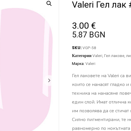
Valeri Гел лак
3.00
€
5.87 BGN
SKU:
VGP-58
Категории
Valeri
,
Гел лакове
,
ли
Марка:
Valeri
Гел лаковете на Valeri са 
които се нанасят гладко и
техника на нанасяне пове
един слой. Имат отлична к
им позволява да се стичат
Силно пигментирани, те н
равномерно по нокътната 