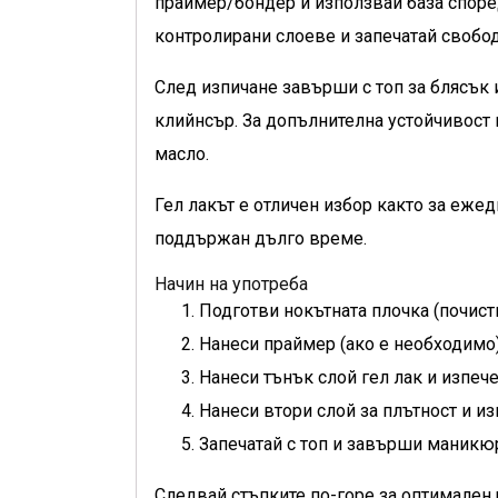
праймер/бондер и използвай база според
контролирани слоеве и запечатай свобод
След изпичане завърши с топ за блясък 
клийнсър. За допълнителна устойчивост 
масло.
Гел лакът е отличен избор както за еже
поддържан дълго време.
Начин на употреба
Подготви нокътната плочка (почист
Нанеси праймер (ако е необходимо)
Нанеси тънък слой гел лак и изпеч
Нанеси втори слой за плътност и из
Запечатай с топ и завърши маникю
Следвай стъпките по-горе за оптимален 