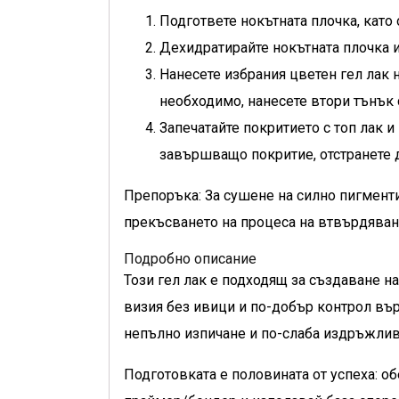
Подгответе нокътната плочка, като
Дехидратирайте нокътната плочка и 
Нанесете избрания цветен гел лак 
необходимо, нанесете втори тънък 
Запечатайте покритието с топ лак и
завършващо покритие, отстранете д
Препоръка: За сушене на силно пигмент
прекъсването на процеса на втвърдяван
Подробно описание
Този гел лак е подходящ за създаване н
визия без ивици и по-добър контрол вър
непълно изпичане и по-слаба издръжлив
Подготовката е половината от успеха: о