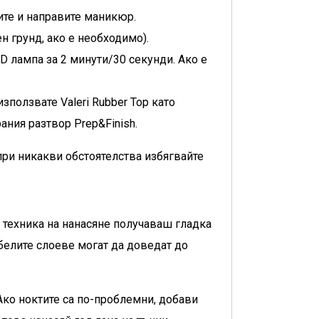
ите и направите маникюр.
н грунд, ако е необходимо).
D лампа за 2 минути/30 секунди. Ако е
зползвате Valeri Rubber Top като
ния разтвор Prep&Finish.
ри никакви обстоятелства избягвайте
а техника на нанасяне получаваш гладка
белите слоеве могат да доведат до
Ако ноктите са по-проблемни, добави