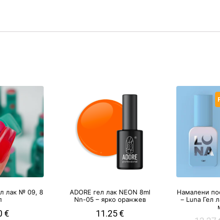
Гел лак № 09, 8
ADORE гел лак NEON 8ml
Намалени по
л
Nn-05 – ярко оранжев
– Luna Гел 
0
€
11.25
€