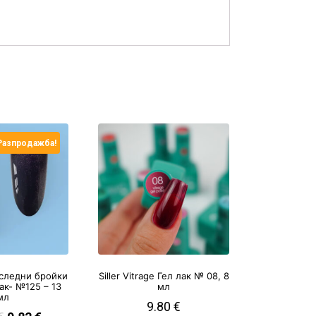
Разпродажба!
следни бройки
Siller Vitrage Гел лак № 08, 8
лак- №125 – 13
мл
мл
9.80
€