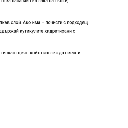
ова нанасяй гел лака на тънки,
пкав слой. Ако има – почисти с подходящ
оддържай кутикулите хидратирани с
то искаш цвят, който изглежда свеж и