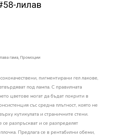
 #58-лилав
лава гама
,
Промоции
висококачествени, пигментирани гел лакове,
 втвърдяват под лампа. С правилната
чето цветове могат да бъдат покрити в
онсистенция със средна плътност, която не
 върху кутикулата и страничните стени.
е се разпръскват и се разпределят
плочка. Предлага се в рентабилни обеми,