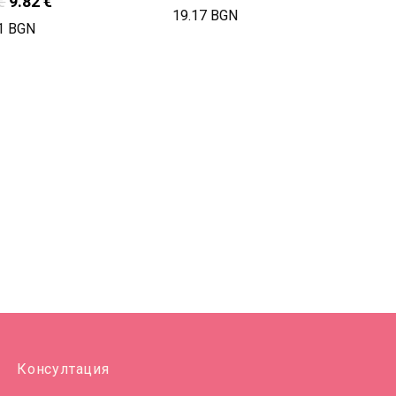
€
9.82
€
19.17 BGN
1 BGN
Консултация