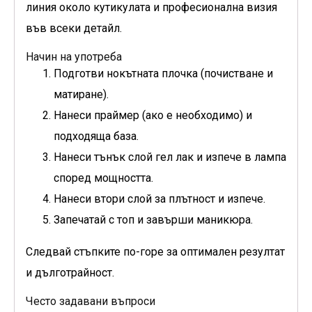
линия около кутикулата и професионална визия
във всеки детайл.
Начин на употреба
Подготви нокътната плочка (почистване и
матиране).
Нанеси праймер (ако е необходимо) и
подходяща база.
Нанеси тънък слой гел лак и изпече в лампа
според мощността.
Нанеси втори слой за плътност и изпече.
Запечатай с топ и завърши маникюра.
Следвай стъпките по-горе за оптимален резултат
и дълготрайност.
Често задавани въпроси