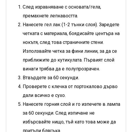
След изравняване с основата/гела,
премахнете лепкавостта.
Нанесете гел лак (1-2 тънки слоя). Заредете
четката с материала, боядисайте центъра на
нокътя, след това страничните стени.
Използвайте четка за фини линии, за да се
приближите до кутикулата. Първият слой
винаги трябва да е полупрозрачен.
Втвърдете за 60 секунди.
Проверете с клечка от портокалово дърво
дали всичко е сухо.
Нанесете горния слой и го изпечете в лампа
за 60 секунди. След изпичане не
избърсвайте нищо, тъй като това може да
притъпи блясъка.