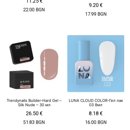
11.25
€
9.20
€
22.00 BGN
17.99 BGN
Trendynails Builder-Hard Gel –
LUNA CLOUD COLOR-Гел лак
Silk Nude – 30 мл
03 8мл
26.50
€
8.18
€
51.83 BGN
16.00 BGN