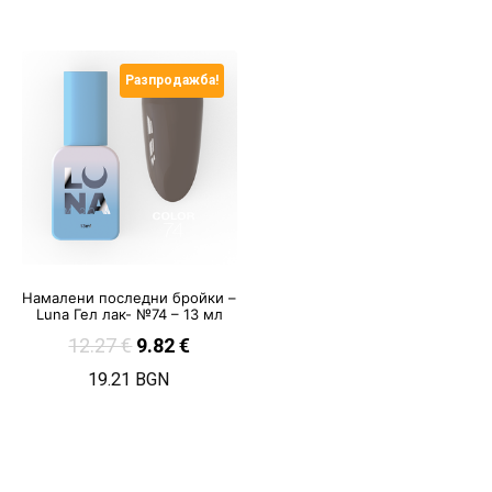
Разпродажба!
Намалени последни бройки –
Luna Гел лак- №74 – 13 мл
12.27
€
9.82
€
19.21 BGN