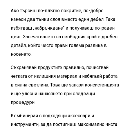
Ако търсиш по-плътно покритие, по-добре
нанеси два тънки слоя вместо един дебел. Така
избягваш „набръчкване“ и получаваш по-равен
цвят. Запечатването на свободния край е дребен
детайл, който често прави голяма разлика в
носенето.
Съхранявай продуктите правилно, почиствай
четката от излишния материал и избягвай работа
в силна светлина. Това ще запази консистенцията
и ще улесни нанасянето при следващи
процедури.
Комбинирай с подходящи аксесоари и
инструменти, за да постигнеш максимално чиста