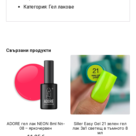
Категория: Гел лакове
Свързани продукти
ADORE гел лак NEON 8ml Nn-
Siller Easy Gel 21 зелен гел
08 – яркочервен
лак 3в1 светещ в тъмното 8
мл