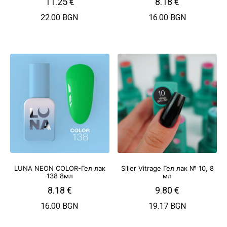
11.25
€
8.18
€
22.00 BGN
16.00 BGN
LUNA NEON COLOR-Гел лак
Siller Vitrage Гел лак № 10, 8
138 8мл
мл
8.18
€
9.80
€
16.00 BGN
19.17 BGN