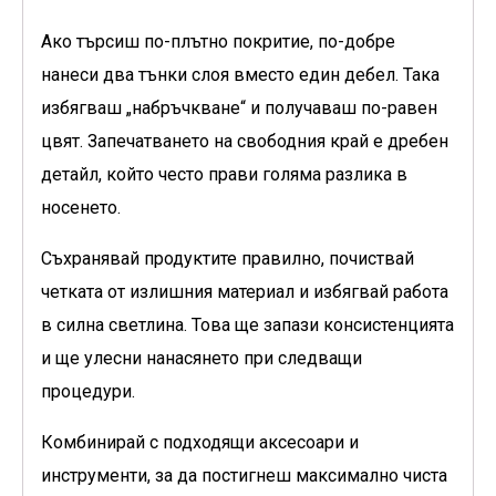
Ако търсиш по-плътно покритие, по-добре
нанеси два тънки слоя вместо един дебел. Така
избягваш „набръчкване“ и получаваш по-равен
цвят. Запечатването на свободния край е дребен
детайл, който често прави голяма разлика в
носенето.
Съхранявай продуктите правилно, почиствай
четката от излишния материал и избягвай работа
в силна светлина. Това ще запази консистенцията
и ще улесни нанасянето при следващи
процедури.
Комбинирай с подходящи аксесоари и
инструменти, за да постигнеш максимално чиста