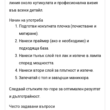
линия около кутикулата и професионална визия
във всеки детайл.
Начин на употреба
Подготви нокътната плочка (почистване и
матиране).
Нанеси праймер (ако е необходимо) и
подходяща база.
Нанеси тънък слой гел лак и изпече в лампа
според мощността.
Нанеси втори слой за плътност и изпече.
Запечатай с топ и завърши маникюра.
Следвай стъпките по-горе за оптимален резултат
и дълготрайност.
Често задавани въпроси