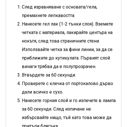
След изравняване с основата/гела,
премахнете лепкавостта.
Нанесете гел лак (1-2 тънки слоя). Вземете
четката с материала, лакирайте центъра на
нокътя, след това страничните стени.
Използвайте четка за фини линии, за да се
приближите до кутикулата. Първият слой
винаги трябва да е полупрозрачен.
Втвърдете за 60 секунди.
Проверете с клечка от портокалово дърво
дали всичко е сухо.
Нанесете горния слой и го изпечете в лампа
за 60 секунди. След изпичане не
избърсвайте нищо, тъй като това може да
притъпи блясъка.