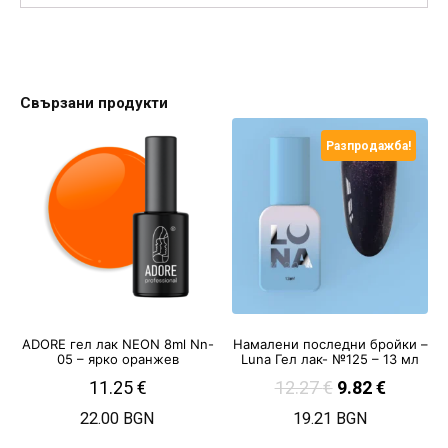
Свързани продукти
Разпродажба!
ADORE гел лак NEON 8ml Nn-
Намалени последни бройки –
05 – ярко оранжев
Luna Гел лак- №125 – 13 мл
11.25
€
12.27
€
9.82
€
22.00 BGN
19.21 BGN