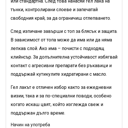
или стандартна. След това нанасяй гел лака на
тънки, контролирани слоеве и запечатай
свободния край, за да ограничиш отлепването.
След изпичане завърши с топ за блясък и защита.
В зависимост от топа може да има или да няма
лепкав слой. Ако има – почисти с подходящ
клийнсър. За допълнителна устойчивост избягвай
контакт с агресивни препарати без ръкавици и
поддържай кутикулите хидратирани с масло.
Гел лакът е отличен избор както за ежедневни
визии, така и за по-специални поводи, особено
когато искаш цвят, който изглежда свеж и
поддържан дълго време.
Начин на употреба