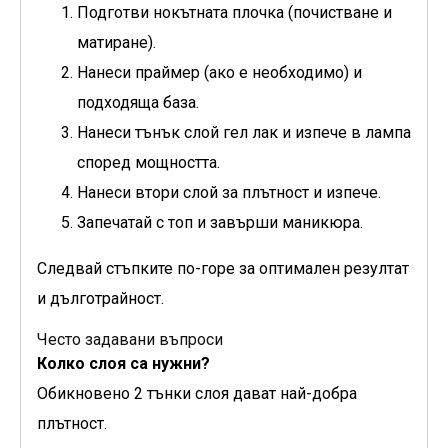
Подготви нокътната плочка (почистване и
матиране).
Нанеси праймер (ако е необходимо) и
подходяща база.
Нанеси тънък слой гел лак и изпече в лампа
според мощността.
Нанеси втори слой за плътност и изпече.
Запечатай с топ и завърши маникюра.
Следвай стъпките по-горе за оптимален резултат
и дълготрайност.
Често задавани въпроси
Колко слоя са нужни?
Обикновено 2 тънки слоя дават най-добра
плътност.