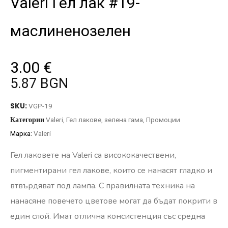
Valeri Гел лак #19-
маслиненозелен
3.00
€
5.87 BGN
SKU:
VGP-19
Категории
Valeri
,
Гел лакове
,
зелена гама
,
Промоции
Марка:
Valeri
Гел лаковете на Valeri са висококачествени,
пигментирани гел лакове, които се нанасят гладко и
втвърдяват под лампа. С правилната техника на
нанасяне повечето цветове могат да бъдат покрити в
един слой. Имат отлична консистенция със средна