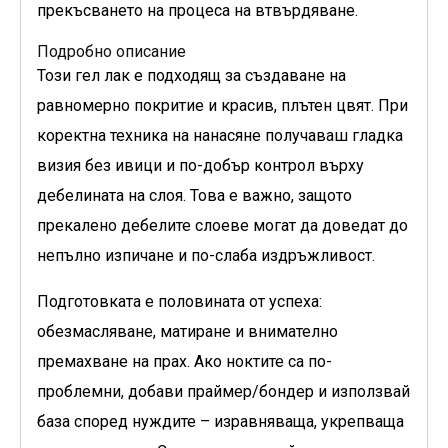
прекъсването на процеса на втвърдяване.
Подробно описание
Този гел лак е подходящ за създаване на
равномерно покритие и красив, плътен цвят. При
коректна техника на нанасяне получаваш гладка
визия без ивици и по-добър контрол върху
дебелината на слоя. Това е важно, защото
прекалено дебелите слоеве могат да доведат до
непълно изпичане и по-слаба издръжливост.
Подготовката е половината от успеха:
обезмасляване, матиране и внимателно
премахване на прах. Ако ноктите са по-
проблемни, добави праймер/бондер и използвай
база според нуждите – изравняваща, укрепваща