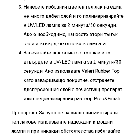
Нанесете избрания цветен гел лак на един,
не много дебел слой и го полимеризирайте
в UV/LED лампа за 2 минути/30 секунди.
Ако е необходимо, нанесете втори тънък
слой и втвърдете отново в лампата.
Запечатайте покритието с топ лак и го
втвърдете в UV/LED лампа за 2 минути/30
секунди. Ако използвате Valeri Rubber Top
като завършващо покритие, отстранете
дисперсионния слой с почистващ препарат
или специализирания разтвор Prep&Finish.
Препоръка: За сушене на силно пигментирани
гел лакове използвайте надеждни и мощни
лампи и при никакви обстоятелства избягвайте