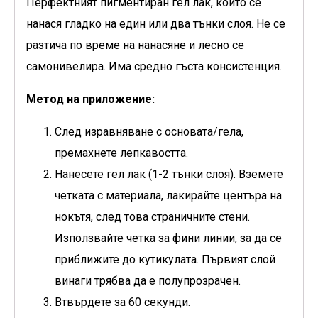
Перфектният пигментиран гел лак, който се
нанася гладко на един или два тънки слоя. Не се
разтича по време на нанасяне и лесно се
самонивелира. Има средно гъста консистенция.
Метод на приложение:
След изравняване с основата/гела,
премахнете лепкавостта.
Нанесете гел лак (1-2 тънки слоя). Вземете
четката с материала, лакирайте центъра на
нокътя, след това страничните стени.
Използвайте четка за фини линии, за да се
приближите до кутикулата. Първият слой
винаги трябва да е полупрозрачен.
Втвърдете за 60 секунди.