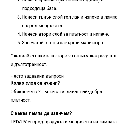
подходяща база.
Нанеси тънък слой гел лак и изпече в лампа
според мощността.
Нанеси втори слой за плътност и изпече.
Запечатай с топ и завърши маникюра.
Следвай стъпките по-горе за оптимален резултат
и дълготрайност.
Често задавани въпроси
Колко слоя са нужни?
Обикновено 2 тънки слоя дават най-добра
плътност.
С каква лампа да изпичам?
LED/UV според продукта и мощността на лампата.