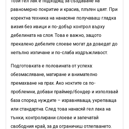
Този гел лак е подходящ за създаване на
равномерно покритие и красив, плътен цвят. При
коректна техника на нанасяне получаваш гладка
визия без ивици и по-добър контрол върху
дебелината на слоя. Това е важно, защото
прекалено дебелите слоеве могат да доведат до
непълно изпичане и по-слаба издръжливост.
Подготовката е половината от успеха:
обезмасляване, матиране и внимателно
премахване на прах. Ако ноктите са по-
проблемни, добави праймер/бондер и използвай
база според нуждите – изравняваща, укрепваща
или стандартна. След това нанасяй гел лака на
тънки, контролирани слоеве и запечатай
свободния край, за да ограничиш отлепването.