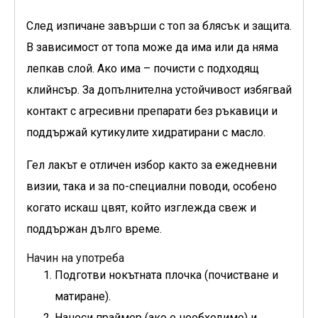
След изпичане завърши с топ за блясък и защита.
В зависимост от топа може да има или да няма
лепкав слой. Ако има – почисти с подходящ
клийнсър. За допълнителна устойчивост избягвай
контакт с агресивни препарати без ръкавици и
поддържай кутикулите хидратирани с масло.
Гел лакът е отличен избор както за ежедневни
визии, така и за по-специални поводи, особено
когато искаш цвят, който изглежда свеж и
поддържан дълго време.
Начин на употреба
Подготви нокътната плочка (почистване и
матиране).
Нанеси праймер (ако е необходимо) и