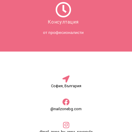
Консултация
от професионалисти
София, България
@nailzonebg.com
@nail_zone_by_anna_savopulo