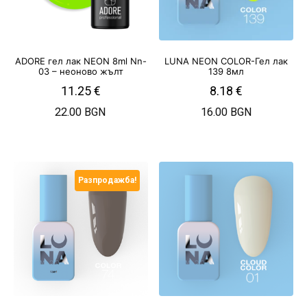
ADORE гел лак NEON 8ml Nn-
LUNA NEON COLOR-Гел лак
03 – неоново жълт
139 8мл
11.25
€
8.18
€
22.00 BGN
16.00 BGN
Разпродажба!