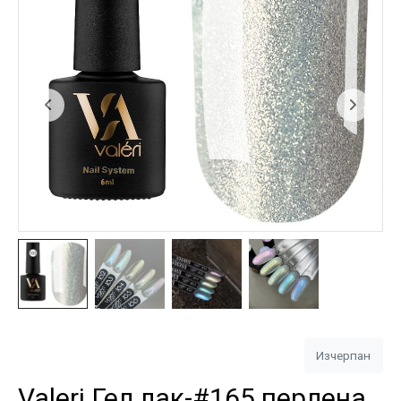
Изчерпан
Valeri Гел лак-#165 перлена