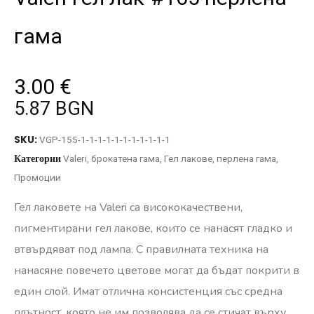
гама
3.00
€
5.87 BGN
SKU:
VGP-155-1-1-1-1-1-1-1-1-1-1-1
Категории
Valeri
,
брокатена гама
,
Гел лакове
,
перлена гама
,
Промоции
Гел лаковете на Valeri са висококачествени,
пигментирани гел лакове, които се нанасят гладко и
втвърдяват под лампа. С правилната техника на
нанасяне повечето цветове могат да бъдат покрити в
един слой. Имат отлична консистенция със средна
плътност, която не им позволява да се стичат върху