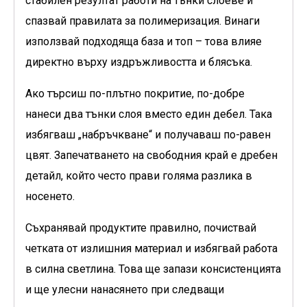
стабилен резултат работи на тънки слоеве и
спазвай правилата за полимеризация. Винаги
използвай подходяща база и топ – това влияе
директно върху издръжливостта и блясъка.
Ако търсиш по-плътно покритие, по-добре
нанеси два тънки слоя вместо един дебел. Така
избягваш „набръчкване“ и получаваш по-равен
цвят. Запечатването на свободния край е дребен
детайл, който често прави голяма разлика в
носенето.
Съхранявай продуктите правилно, почиствай
четката от излишния материал и избягвай работа
в силна светлина. Това ще запази консистенцията
и ще улесни нанасянето при следващи