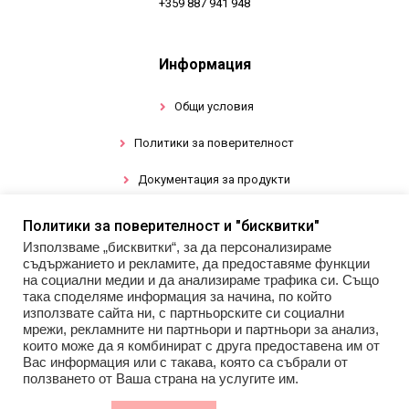
+359 887 941 948
Информация
Общи условия
Политики за поверителност
Документация за продукти
Политики за поверителност и "бисквитки"
Промоции
Използваме „бисквитки“, за да персонализираме
съдържанието и рекламите, да предоставяме функции
Гел лак
на социални медии и да анализираме трафика си. Също
така споделяме информация за начина, по който
използвате сайта ни, с партньорските си социални
Инструменти
мрежи, рекламните ни партньори и партньори за анализ,
които може да я комбинират с друга предоставена им от
Декорации за нокти
Вас информация или с такава, която са събрали от
ползването от Ваша страна на услугите им.