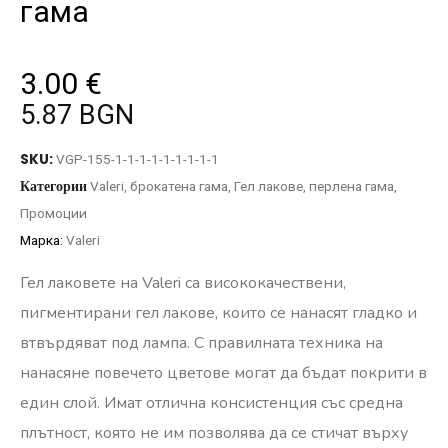
гама
3.00
€
5.87 BGN
SKU:
VGP-155-1-1-1-1-1-1-1-1-1
Категории
Valeri
,
брокатена гама
,
Гел лакове
,
перлена гама
,
Промоции
Марка:
Valeri
Гел лаковете на Valeri са висококачествени,
пигментирани гел лакове, които се нанасят гладко и
втвърдяват под лампа. С правилната техника на
нанасяне повечето цветове могат да бъдат покрити в
един слой. Имат отлична консистенция със средна
плътност, която не им позволява да се стичат върху