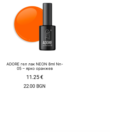
ADORE гел лак NEON 8ml Nn-
05 – ярко оранжев
11.25
€
22.00 BGN