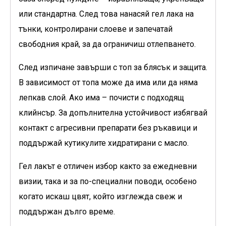
или стандартна. След това нанасяй гел лака на
тънки, контролирани слоеве и запечатай
свободния край, за да ограничиш отлепването.
След изпичане завърши с топ за блясък и защита.
В зависимост от топа може да има или да няма
лепкав слой. Ако има – почисти с подходящ
клийнсър. За допълнителна устойчивост избягвай
контакт с агресивни препарати без ръкавици и
поддържай кутикулите хидратирани с масло.
Гел лакът е отличен избор както за ежедневни
визии, така и за по-специални поводи, особено
когато искаш цвят, който изглежда свеж и
поддържан дълго време.