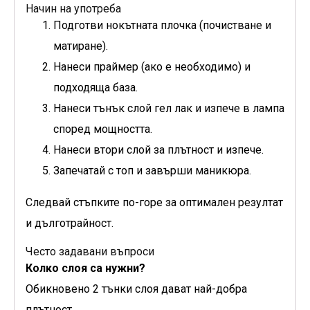
Начин на употреба
Подготви нокътната плочка (почистване и
матиране).
Нанеси праймер (ако е необходимо) и
подходяща база.
Нанеси тънък слой гел лак и изпече в лампа
според мощността.
Нанеси втори слой за плътност и изпече.
Запечатай с топ и завърши маникюра.
Следвай стъпките по-горе за оптимален резултат
и дълготрайност.
Често задавани въпроси
Колко слоя са нужни?
Обикновено 2 тънки слоя дават най-добра
плътност.