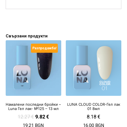
Свързани продукти
Разпродажба!
Намалени последни бройки –
LUNA CLOUD COLOR-Гел лак
Luna Гел лак- №125 – 13 мл
01 8мл
12.27
€
9.82
€
8.18
€
19.21 BGN
16.00 BGN