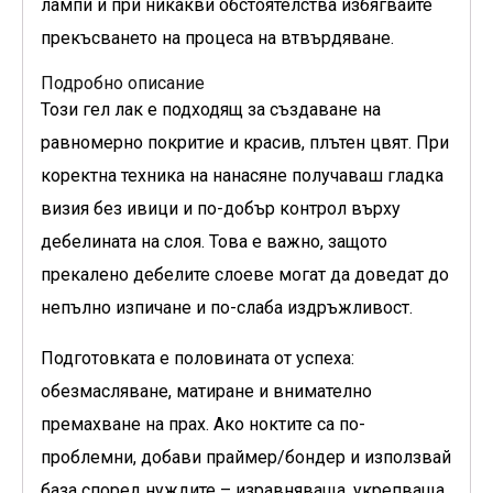
лампи и при никакви обстоятелства избягвайте
прекъсването на процеса на втвърдяване.
Подробно описание
Този гел лак е подходящ за създаване на
равномерно покритие и красив, плътен цвят. При
коректна техника на нанасяне получаваш гладка
визия без ивици и по-добър контрол върху
дебелината на слоя. Това е важно, защото
прекалено дебелите слоеве могат да доведат до
непълно изпичане и по-слаба издръжливост.
Подготовката е половината от успеха:
обезмасляване, матиране и внимателно
премахване на прах. Ако ноктите са по-
проблемни, добави праймер/бондер и използвай
база според нуждите – изравняваща, укрепваща