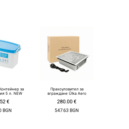
Контейнер за
Прахоуловител за
ия 5 л. NEW
вграждане Ülka Aero
.52
€
280.00
€
0 BGN
547.63 BGN