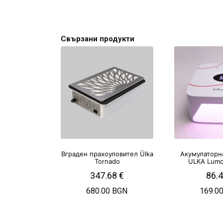
Свързани продукти
Вграден прахоуловител Ülka
Акумулаторн
Tornado
ULKA Lumo
347.68
€
86.
680.00 BGN
169.0