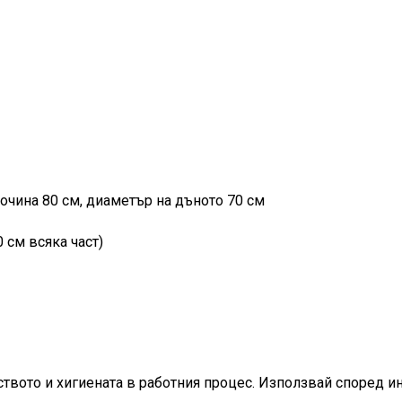
очина 80 см, диаметър на дъното 70 см
 см всяка част)
ството и хигиената в работния процес. Използвай според 