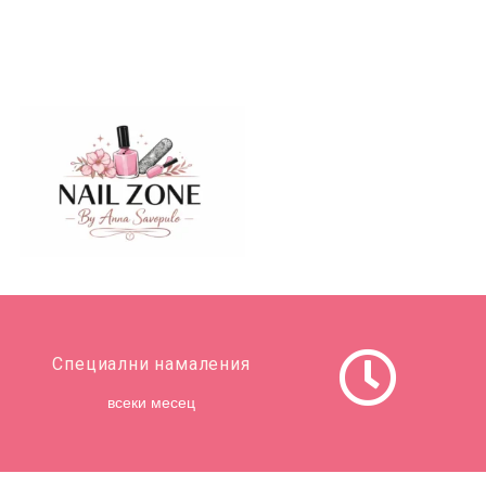
Специални намаления
всеки месец