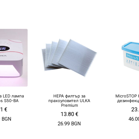
а LED лампа
HEPA филтър за
MicroSTOP 
s S50-BA
прахоуловител ULKA
дезинфекц
Premium
41
€
23
13.80
€
0 BGN
46.0
26.99 BGN