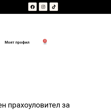
0
и
Моят профил
н прахоуловител за