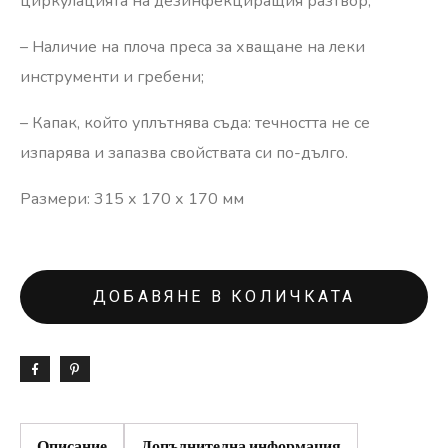
циркулацията на дезинфекциращия разтвор;
– Наличие на плоча преса за хващане на леки
инструменти и гребени;
– Капак, който уплътнява съда: течността не се
изпарява и запазва свойствата си по-дълго.
Размери: 315 х 170 х 170 мм
ДОБАВЯНЕ В КОЛИЧКАТА
Описание
Допълнителна информация