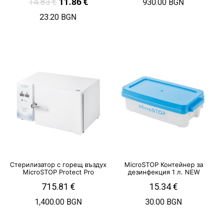
14.83
€
11.86
€
930.00 BGN
23.20 BGN
Стерилизатор с горещ въздух
MicroSTOP Контейнер за
MicroSTOP Protect Pro
дезинфекция 1 л. NEW
715.81
€
15.34
€
1,400.00 BGN
30.00 BGN