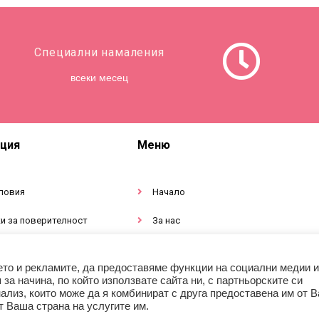
Специални намаления
всеки месец
ция
Меню
ловия
Начало
и за поверителност
За нас
тация за продукти
Магазин
ето и рекламите, да предоставяме функции на социални медии и
а начина, по който използвате сайта ни, с партньорските си
ализ, които може да я комбинират с друга предоставена им от В
т Ваша страна на услугите им.