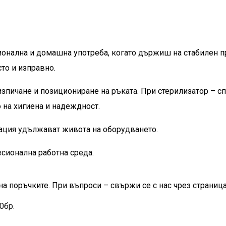
онална и домашна употреба, когато държиш на стабилен пр
то и изправно.
зпичане и позициониране на ръката. При стерилизатор – с
 на хигиена и надеждност.
ация удължават живота на оборудването.
сионална работна среда.
на поръчките. При въпроси – свържи се с нас чрез страница
0бр.