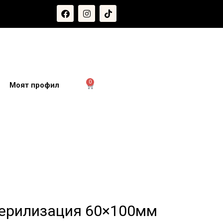
0
и
Моят профил
терилизация 60×100мм