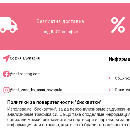
Безплатна доставка
над 100€ до офис
София, България
Информа
@nailzonebg.com
Общи ус
@nail_zone_by_anna_savopulo
Политик
Докумен
Политики за поверителност и "бисквитки"
office@nailzonebg.com
Използваме „бисквитки“, за да персонализираме съдържани
анализираме трафика си. Също така споделяме информация з
социални мрежи, рекламните ни партньори и партньори за ан
+359 887 941 948
информация или с такава, която са събрали от ползването о