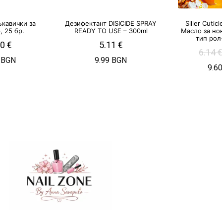
ъкавички за
Дезифектант DISICIDE SPRAY
Siller Cuticl
 25 бр.
READY TO USE – 300ml
Масло за но
тип рол
00
€
5.11
€
6.14
 BGN
9.99 BGN
9.6