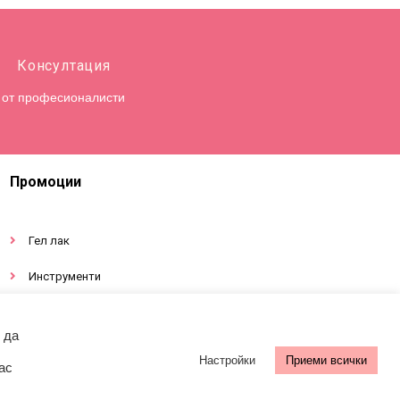
Консултация
от професионалисти
Промоции
Гел лак
Инструменти
Декорации за нокти
 да
Настройки
Приеми всички
ас