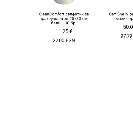
CleanComfort салфетки за
Сет Shelly р
прахоуловител 25*30 см,
маникюр,
бели, 100 бр.
50.
11.25
€
97.79
22.00 BGN