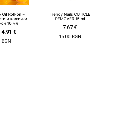
e Oil Roll-on –
Trendy Nails CUTICLE
кти и кожички
REMOVER 15 ml
-он 10 мл
7.67
€
€
4.91
€
15.00 BGN
0 BGN