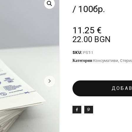
/ 100бр.
11.25
€
22.00 BGN
SKU:
PST-1
Категории
Консумативи
,
Стери
ДОБАВ