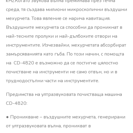
kHz.
Когато звукова вълна преминава през течна
среда, тя създава милиони микроскопични въздушни
мехурчета. Това явление се нарича кавитация.
Въздушните мехурчета са способни да проникнат в
най-тесните пролуки и най-дълбоките отвори на
инструментите. Изчезвайки, мехурчетата абсорбират
замърсяванията като гъба. По този начин, с помощта
на CD-4820 е възможно да се постигне цялостно
почистване на инструменти не само отвън, но и в
труднодостъпни части на инструментите.
Предимства на ултразвуковата почистваща машина
CD-4820:
● Проникване – въздушните мехурчета, генерирани
от ултразвуковата вълна, проникват в