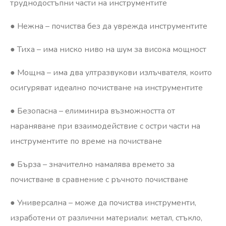
труднодостъпни части на инструментите
● Нежна – почиства без да уврежда инструментите
● Тиха – има ниско ниво на шум за висока мощност
● Мощна – има два ултразвукови излъчвателя, които
осигуряват идеално почистване на инструментите
● Безопасна – елиминира възможността от
нараняване при взаимодействие с остри части на
инструментите по време на почистване
● Бърза – значително намалява времето за
почистване в сравнение с ръчното почистване
● Универсална – може да почиства инструменти,
изработени от различни материали: метал, стъкло,