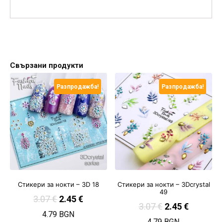
Свързани продукти
Разпродажба!
Разпродажба!
Стикери за нокти – 3D 18
Стикери за нокти – 3Dcrystal
49
3.07
€
2.45
€
3.07
€
2.45
€
4.79 BGN
4.79 BGN