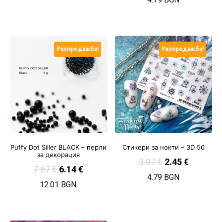
Разпродажба!
Разпродажба!
Puffy Dot Siller BLACK – перли
Стикери за нокти – 3D 56
за декорация
3.07
€
2.45
€
7.67
€
6.14
€
4.79 BGN
12.01 BGN