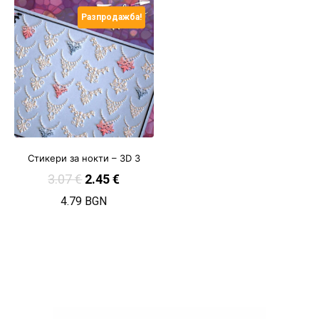
Разпродажба!
Стикери за нокти – 3D 3
3.07
€
2.45
€
4.79 BGN