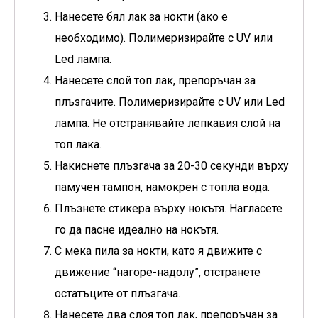
Нанесете бял лак за нокти (ако е
необходимо). Полимеризирайте с UV или
Led лампа.
Нанесете слой топ лак, препоръчан за
плъзгачите. Полимеризирайте с UV или Led
лампа. Не отстранявайте лепкавия слой на
топ лака.
Накиснете плъзгача за 20-30 секунди върху
памучен тампон, намокрен с топла вода.
Плъзнете стикера върху нокътя. Нагласете
го да пасне идеално на нокътя.
С мека пила за нокти, като я движите с
движение “нагоре-надолу”, отстранете
остатъците от плъзгача.
Нанесете два слоя топ лак, препоръчан за