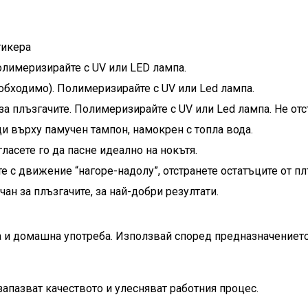
тикера
Полимеризирайте с UV или LED лампа.
еобходимо). Полимеризирайте с UV или Led лампа.
за плъзгачите. Полимеризирайте с UV или Led лампа. Не отс
ди върху памучен тампон, намокрен с топла вода.
ласете го да пасне идеално на нокътя.
те с движение “нагоре-надолу”, отстранете остатъците от пл
чан за плъзгачите, за най-добри резултати.
 и домашна употреба. Използвай според предназначениет
апазват качеството и улесняват работния процес.