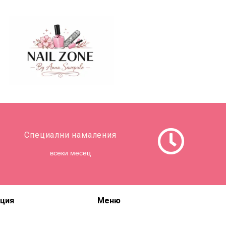
Специални намаления
всеки месец
ция
Меню