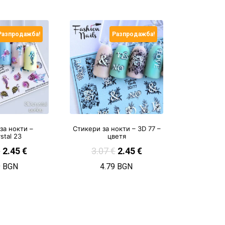
Разпродажба!
Разпродажба!
за нокти –
Стикери за нокти – 3D 77 –
stal 23
цветя
€
2.45
€
3.07
€
2.45
€
9 BGN
4.79 BGN