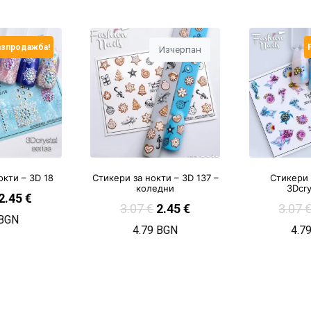
азпродажба!
Изчерпан
окти – 3D 18
Стикери за нокти – 3D 137 –
Стикери 
коледни
3Dcry
2.45
€
3.07
€
2.45
€
3.07
 BGN
4.79 BGN
4.7