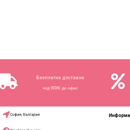
Безплатна доставка
над 100€ до офис
София, България
Информа