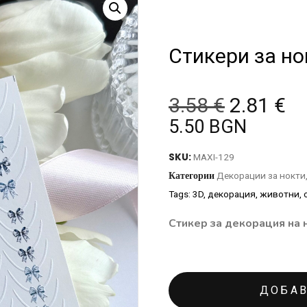
Стикери за но
3.58
€
2.81
€
5.50 BGN
SKU:
MAXI-129
Категории
Декорации за нокти
Tags:
3D
,
декорация
,
животни
,
Стикер за декорация на 
ДОБАВ