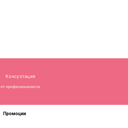
Консултация
от професионалисти
Промоции