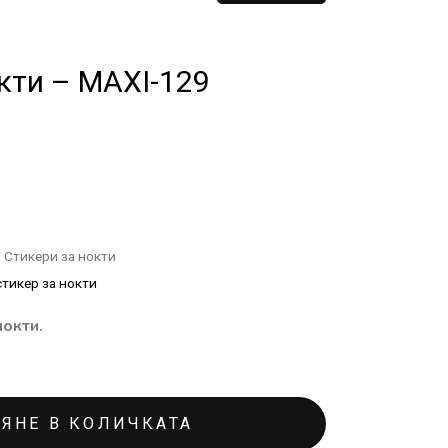
кти – MAXI-129
,
Стикери за нокти
стикер за нокти
нокти.
ЯНЕ В КОЛИЧКАТА