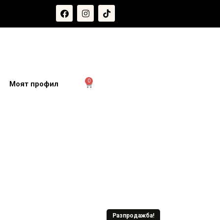
0
и
Моят профил
Разпродажба!