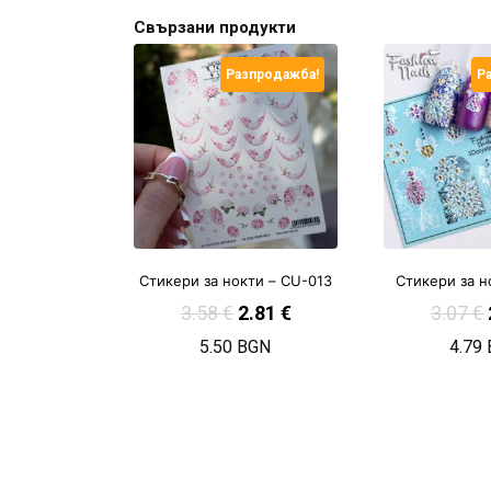
Свързани продукти
Разпродажба!
Р
Стикери за нокти – CU-013
Стикери за н
3.58
€
2.81
€
3.07
€
5.50 BGN
4.79