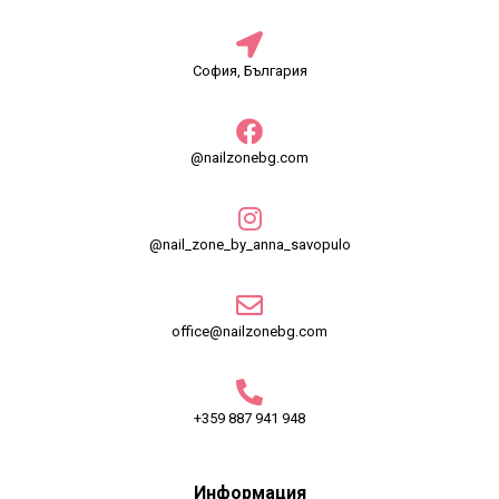
София, България
@nailzonebg.com
@nail_zone_by_anna_savopulo
office@nailzonebg.com
+359 887 941 948
Информация