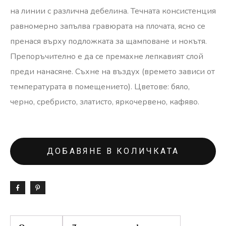
на линии с различна дебелина. Течната консистенция
равномерно запълва гравюрата на плочата, ясно се
пренася върху подложката за щамповане и нокътя.
Препоръчително е да се премахне лепкавият слой
преди нанасяне. Съхне на въздух (времето зависи от
температурата в помещението). Цветове: бяло,
черно, сребристо, златисто, яркочервено, кафяво.
ДОБАВЯНЕ В КОЛИЧКАТА