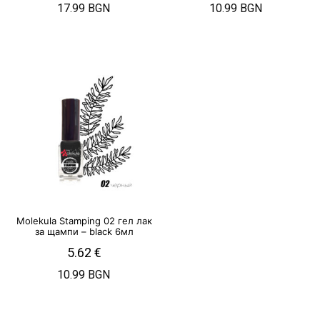
17.99 BGN
10.99 BGN
Molekula Stamping 02 гел лак
за щампи – black 6мл
5.62
€
10.99 BGN