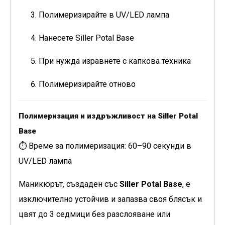
Полимеризирайте в UV/LED лампа
Нанесете Siller Potal Base
При нужда изравнете с капкова техника
Полимеризирайте отново
Полимеризация и издръжливост на Siller Potal
Base
⏱ Време за полимеризация: 60–90 секунди в
UV/LED лампа
Маникюрът, създаден със
Siller Potal Base
, е
изключително устойчив и запазва своя блясък и
цвят до 3 седмици без разслояване или