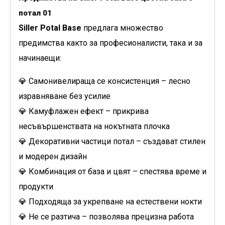
потал 01
Siller Potal Base
предлага множество
предимства както за професионалисти, така и за
начинаещи:
💎 Самонивелираща се консистенция – лесно
изравняване без усилие
💎 Камуфлажен ефект – прикрива
несъвършенствата на нокътната плочка
💎 Декоративни частици потал – създават стилен
и модерен дизайн
💎 Комбинация от база и цвят – спестява време и
продукти
💎 Подходяща за укрепване на естествени нокти
💎 Не се разтича – позволява прецизна работа