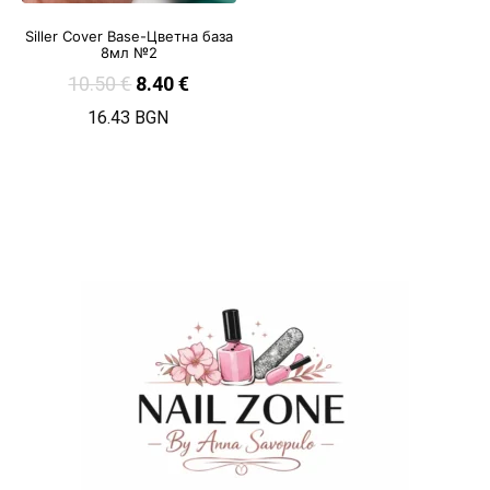
Siller Cover Base-Цветна база
8мл №2
10.50
€
8.40
€
16.43 BGN