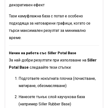
декоративен ефект
Тази камуфлажна база с потал е особено
подходяща за натоварени графици, когато се
търси максимален резултат за минимално
време.
Начин на работа със Siller Potal Base
За най-добри резултати при използване на
Siller
Potal Base
следвайте тези стъпки:
Подгответе нокътната плочка (почистване,
матиране, обезмасляване)
Нанесете тънък слой каучукова база
(например Siller Rubber Base)