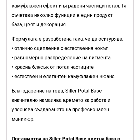
камуфлажен ефект и вградени частици потал. Тя
съчетава няколко функции в един продукт –
база, цвят и декорация.
Формулата е разработена така, че да осигурява:
• отлично сцепление с естествения нокът
• равномерно разпределение на пигмента
• красив блясък от потал частиците
• естествен и елегантен камуфлажен нюанс
Благодарение на това, Siller Potal Base
значително намалява времето за работа и
улеснява създаването на професионален
маникюр.
Предимства на Siller Potal Base цветна база с