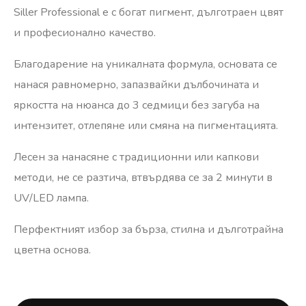
Siller Professional е с богат пигмент, дълготраен цвят
и професионално качество.
Благодарение на уникалната формула, основата се
нанася равномерно, запазвайки дълбочината и
яркостта на нюанса до 3 седмици без загуба на
интензитет, отлепяне или смяна на пигментацията.
Лесен за нанасяне с традиционни или капкови
методи, не се разтича, втвърдява се за 2 минути в
UV/LED лампа.
Перфектният избор за бърза, стилна и дълготрайна
цветна основа.