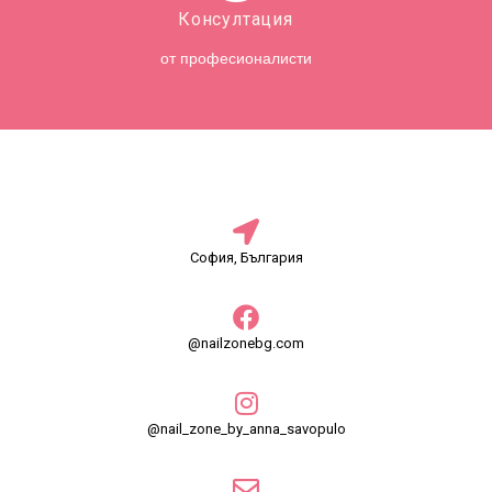
Консултация
от професионалисти
София, България
@nailzonebg.com
@nail_zone_by_anna_savopulo