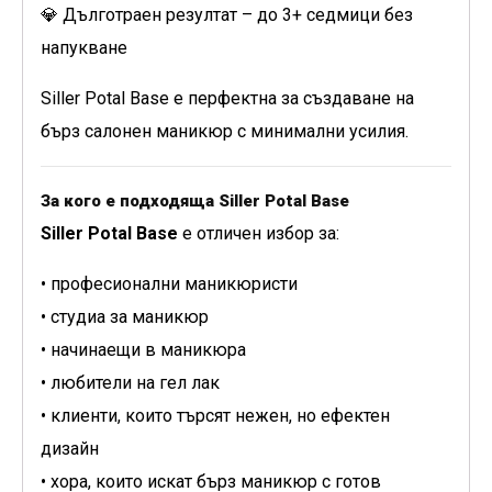
💎 Дълготраен резултат – до 3+ седмици без
напукване
Siller Potal Base е перфектна за създаване на
бърз салонен маникюр с минимални усилия.
За кого е подходяща Siller Potal Base
Siller Potal Base
е отличен избор за:
• професионални маникюристи
• студиа за маникюр
• начинаещи в маникюра
• любители на гел лак
• клиенти, които търсят нежен, но ефектен
дизайн
• хора, които искат бърз маникюр с готов