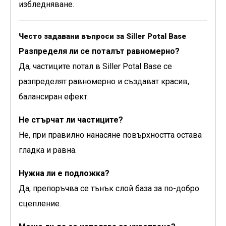
избледняване.
Често задавани въпроси за Siller Potal Base
Разпределя ли се поталът равномерно?
Да, частиците потал в Siller Potal Base се
разпределят равномерно и създават красив,
балансиран ефект.
Не стърчат ли частиците?
Не, при правилно нанасяне повърхността остава
гладка и равна.
Нужна ли е подложка?
Да, препоръчва се тънък слой база за по-добро
сцепление.