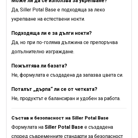
Може ли да се използва за укрепване?
Да, Siller Potal Base е подходяща за леко
укрепване на естествени нокти.
Подходяща ли е за дълги нокти?
Да, но при по-голяма дължина се препоръчва
допълнително изграждане.
Пожълтява ли базата?
Не, формулата е създадена да запазва цвета си.
Поталът „дърпа“ ли се от четката?
Не, продуктът е балансиран и удобен за работа.
Състав и безопасност на Siller Potal Base
Формулата на
Siller Potal Base
е създадена
според съвременните стандарти за безопасност