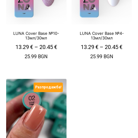
LUNA Cover Base №10-
LUNA Cover Base №4-
13мл/30мл
13мл/30мл
13.29
€
–
20.45
€
13.29
€
–
20.45
€
25.99 BGN
25.99 BGN
Разпродажба!