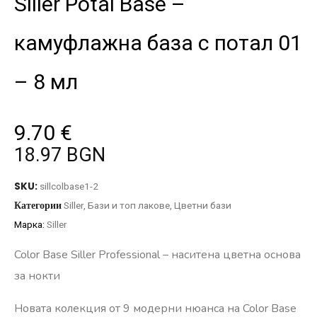
Siller Potal Base –
камуфлажна база с потал 01
– 8 мл
9.70
€
18.97 BGN
SKU:
sillcolbase1-2
Категории
Siller
,
Бази и топ лакове
,
Цветни бази
Марка:
Siller
Color Base Siller Professional – наситена цветна основа
за нокти
Новата колекция от 9 модерни нюанса на Color Base