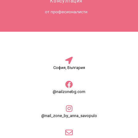
Консултация
от професионалисти
София, България
@nailzonebg.com
@nail_zone_by_anna_savopulo