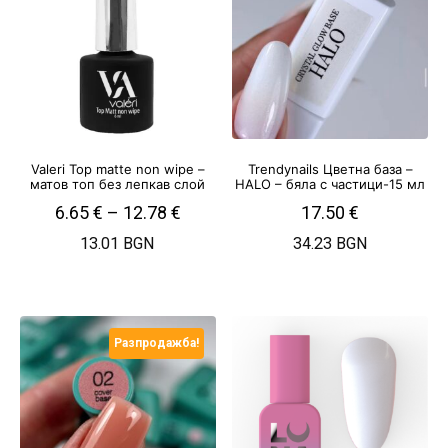
Valeri Top matte non wipe –
Trendynails Цветна база –
матов топ без лепкав слой
HALO – бяла с частици-15 мл
6.65
€
–
12.78
€
17.50
€
13.01 BGN
34.23 BGN
Разпродажба!