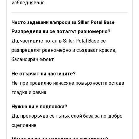
избледняване.
Често задавани въпроси за Siller Potal Base
Разпределя ли се поталът равномерно?
Да, частиците потал в Siller Potal Base се
разпределят равномерно и създават красив,
балансиран ефект.
Не стърчат ли частиците?
Не, при правилно нанасяне повърхността остава
гладка и равна.
Нужна ли е подложка?
Да, препоръчва се тънък слой база за по-добро
сцепление.