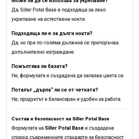
Може ли да се използва за укрепване?
Да, Siller Potal Base е подходяща за леко
укрепване на естествени нокти.
Подходяща ли е за дълги нокти?
Да, но при по-голяма дължина се препоръчва
допълнително изграждане.
Пожълтява ли базата?
Не, формулата е създадена да запазва цвета си.
Поталът „дърпа“ ли се от четката?
Не, продуктът е балансиран и удобен за работа.
Състав и безопасност на Siller Potal Base
Формулата на
Siller Potal Base
е създадена
според съвременните стандарти за безопасност