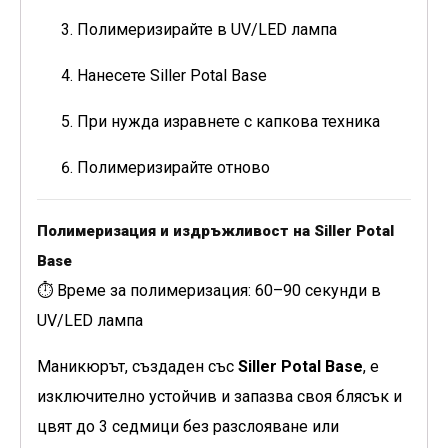
Полимеризирайте в UV/LED лампа
Нанесете Siller Potal Base
При нужда изравнете с капкова техника
Полимеризирайте отново
Полимеризация и издръжливост на Siller Potal
Base
⏱ Време за полимеризация: 60–90 секунди в
UV/LED лампа
Маникюрът, създаден със
Siller Potal Base
, е
изключително устойчив и запазва своя блясък и
цвят до 3 седмици без разслояване или