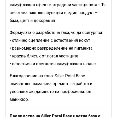
камуфлажен ефект и вградени частици потал. Тя
съчетава няколко функции в един продукт –
база, цвят и декорация.
Формулата е разработена така, че да осигурява:
• отлично сцепление с естествения нокът
• равномерно разпределение на пигмента
• красив блясък от потал частиците
• естествен и елегантен камуфлажен нюанс
Благодарение на това, Siller Potal Base
значително намалява времето за работа и
улеснява създаването на професионален
маникюр.
Предимства на Siller Potal Base цветна база с