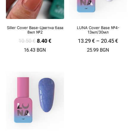
Siller Cover Base-Цветна база
LUNA Cover Base №4-
8мл №2
13мл/30мл
10.50
€
8.40
€
13.29
€
–
20.45
€
16.43 BGN
25.99 BGN