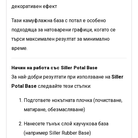
декоративен ефект
Тази камуфлажна база с потал е особено
подходяща за натоварени графици, когато се
търси максимален резултат за минимално
време.
Начин на работа със Siller Potal Base
За най-добри резултати при използване на
Siller
Potal Base
следвайте тези стъпки:
Подгответе нокътната плочка (почистване,
матиране, обезмасляване)
Нанесете тънък слой каучукова база
(например Siller Rubber Base)