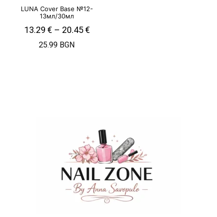
LUNA Cover Base №12-
13мл/30мл
13.29
€
–
20.45
€
25.99 BGN