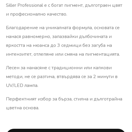
Siller Professional е с богат пигмент, дълготраен цвят
и професионално качество.
Благодарение на уникалната формула, основата се
нанася равномерно, запазвайки дълбочината и
яркостта на нюанса до 3 седмици без загуба на
интензитет, отлепяне или смяна на пигментацията.
Лесен за нанасяне с традиционни или капкови
методи, не се разтича, втвърдява се за 2 минути в
UV/LED лампа.
Перфектният избор за бърза, стилна и дълготрайна
цветна основа.