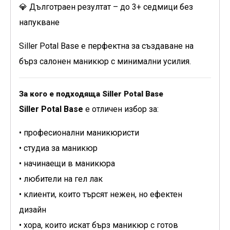
💎 Дълготраен резултат – до 3+ седмици без
напукване
Siller Potal Base е перфектна за създаване на
бърз салонен маникюр с минимални усилия.
За кого е подходяща Siller Potal Base
Siller Potal Base
е отличен избор за:
• професионални маникюристи
• студиа за маникюр
• начинаещи в маникюра
• любители на гел лак
• клиенти, които търсят нежен, но ефектен
дизайн
• хора, които искат бърз маникюр с готов