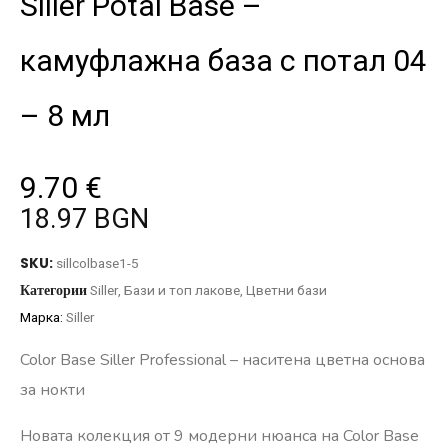
Siller Potal Base –
камуфлажна база с потал 04
– 8 мл
9.70
€
18.97 BGN
SKU:
sillcolbase1-5
Категории
Siller
,
Бази и топ лакове
,
Цветни бази
Марка:
Siller
Color Base Siller Professional – наситена цветна основа
за нокти
Новата колекция от 9 модерни нюанса на Color Base