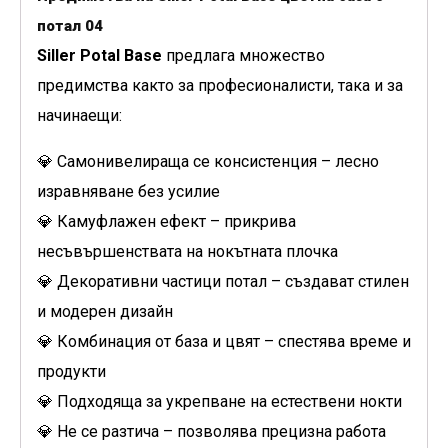
потал 04
Siller Potal Base
предлага множество
предимства както за професионалисти, така и за
начинаещи:
💎 Самонивелираща се консистенция – лесно
изравняване без усилие
💎 Камуфлажен ефект – прикрива
несъвършенствата на нокътната плочка
💎 Декоративни частици потал – създават стилен
и модерен дизайн
💎 Комбинация от база и цвят – спестява време и
продукти
💎 Подходяща за укрепване на естествени нокти
💎 Не се разтича – позволява прецизна работа