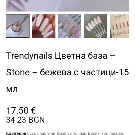
Trendynails Цветна база –
Stone – бежева с частици-15
мл
17.50
€
34.23 BGN
Категории
база с частици
,
Бази за гел лак
,
Бази и топ лакове
,