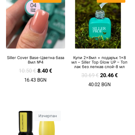
Siller Cover Base-Цветна база
Купи 2×8мл + подарък 1×8
8мл №4
мл – Siller Top Glow UP – Топ
лак без лепкав слой-8 мл
10.50
€
8.40
€
30.69
€
20.46
€
16.43 BGN
40.02 BGN
Изчерпан