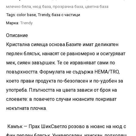
млечно бяла
,
нюд база
,
прозрачна база
,
цветна база
Tags:
color base
,
Trendy
,
база с частици
Марка:
Trendy
Описание
Кристална сияеща основа.
Базите имат деликатен
перлен блясък, нанасят се равномерно и осигуряват
мек, сияен завършек. Те се изравняват сами по
повърхността. Формулата не съдържа HEMA/TRO,
което прави продукта по-безопасен и по-удобен за
употреба. Плътността на цвета зависи от броя на
слоевете: в повечето случаи нюансите покриват
нокътната плочка.
Камък — Прах Шик
Светло розово в нюанс на нюд с
фин перлен блясък. Универсален, изискан, подходящ