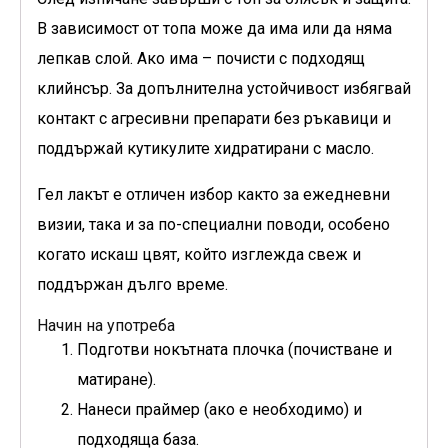
В зависимост от топа може да има или да няма
лепкав слой. Ако има – почисти с подходящ
клийнсър. За допълнителна устойчивост избягвай
контакт с агресивни препарати без ръкавици и
поддържай кутикулите хидратирани с масло.
Гел лакът е отличен избор както за ежедневни
визии, така и за по-специални поводи, особено
когато искаш цвят, който изглежда свеж и
поддържан дълго време.
Начин на употреба
Подготви нокътната плочка (почистване и
матиране).
Нанеси праймер (ако е необходимо) и
подходяща база.