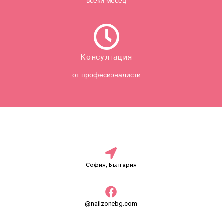
всеки месец
Консултация
от професионалисти
София, България
@nailzonebg.com