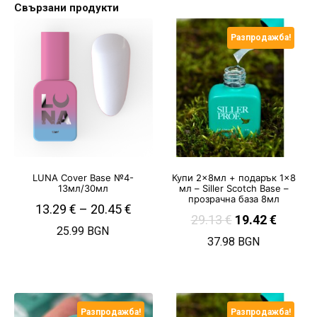
Свързани продукти
Разпродажба!
LUNA Cover Base №4-
Купи 2×8мл + подарък 1×8
13мл/30мл
мл – Siller Scotch Base –
прозрачна база 8мл
13.29
€
–
20.45
€
29.13
€
19.42
€
25.99 BGN
37.98 BGN
Разпродажба!
Разпродажба!