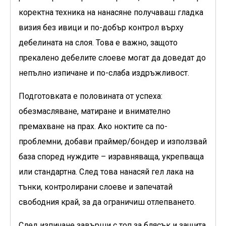
коректна техника на нанасяне получаваш гладка
визия без ивици и по-добър контрол върху
дебелината на слоя. Това е важно, защото
прекалено дебелите слоеве могат да доведат до
непълно изпичане и по-слаба издръжливост.
Подготовката е половината от успеха:
обезмасляване, матиране и внимателно
премахване на прах. Ако ноктите са по-
проблемни, добави праймер/бондер и използвай
база според нуждите – изравняваща, укрепваща
или стандартна. След това нанасяй гел лака на
тънки, контролирани слоеве и запечатай
свободния край, за да ограничиш отлепването.
След изпичане завърши с топ за блясък и защита.