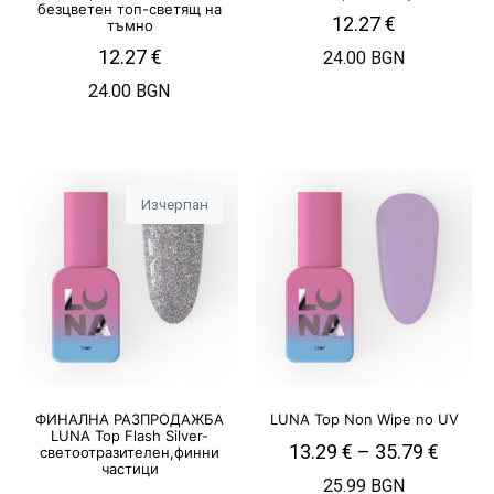
безцветен топ-светящ на
12.27
€
тъмно
12.27
€
24.00 BGN
24.00 BGN
Изчерпан
ФИНАЛНА РАЗПРОДАЖБА
LUNA Top Non Wipe no UV
LUNA Top Flash Silver-
13.29
€
–
35.79
€
светоотразителен,финни
частици
25.99 BGN