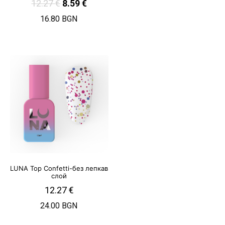
12.27
€
8.59
€
16.80 BGN
LUNA Top Confetti-без лепкав
слой
12.27
€
24.00 BGN