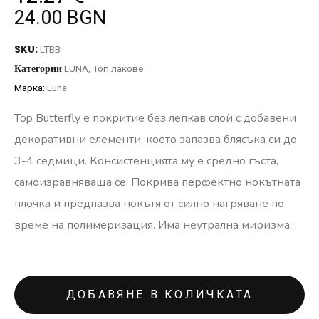
24.00 BGN
SKU:
LTBB
Категории
LUNA
,
Топ лакове
Марка:
Luna
Top Butterfly е покритие без лепкав слой с добавени
декоративни елементи, което запазва блясъка си до
3-4 седмици. Консистенцията му е средно гъста,
самоизравняваща се. Покрива перфектно нокътната
плочка и предпазва нокътя от силно нагряване по
време на полимеризация. Има неутрална миризма.
ДОБАВЯНЕ В КОЛИЧКАТА