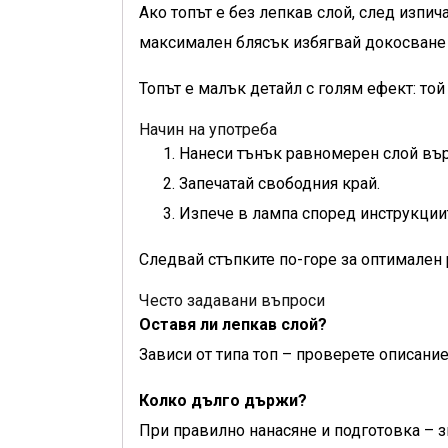
Ако топът е без лепкав слой, след изпич
максимален блясък избягвай докосване в
Топът е малък детайл с голям ефект: то
Начин на употреба
Нанеси тънък равномерен слой вър
Запечатай свободния край.
Изпече в лампа според инструкции
Следвай стъпките по-горе за оптимален 
Често задавани въпроси
Оставя ли лепкав слой?
Зависи от типа топ – проверете описание
Колко дълго държи?
При правилно нанасяне и подготовка – 