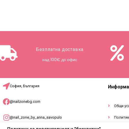
Безплатна доставка
над 100€ до офис
София, България
Информа
@nailzonebg.com
Общи ус
@nail_zone_by_anna_savopulo
Политик
Докумен