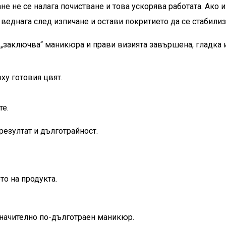
ане не се налага почистване и това ускорява работата. Ако 
еднага след изпичане и остави покритието да се стабилиз
й „заключва“ маникюра и прави визията завършена, гладка 
ху готовия цвят.
те.
резултат и дълготрайност.
то на продукта.
значително по-дълготраен маникюр.