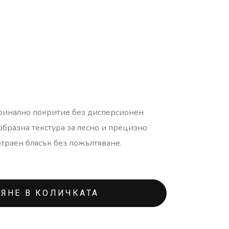
– финално покритие без дисперсионен
еобразна текстура за лесно и прецизно
отраен блясък без пожълтяване.
ЯНЕ В КОЛИЧКАТА