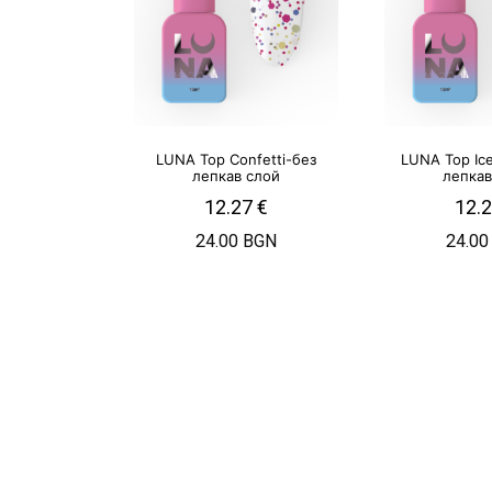
LUNA Top Confetti-без
LUNA Top Ic
лепкав слой
лепкав
12.27
€
12.
24.00 BGN
24.00