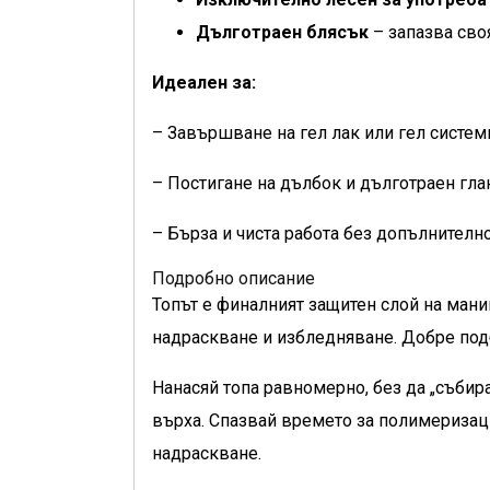
Дълготраен блясък
– запазва сво
Идеален за:
– Завършване на гел лак или гел систем
– Постигане на дълбок и дълготраен гл
– Бърза и чиста работа без допълнителн
Подробно описание
Топът е финалният защитен слой на мани
надраскване и избледняване. Добре подб
Нанасяй топа равномерно, без да „събир
върха. Спазвай времето за полимеризац
надраскване.