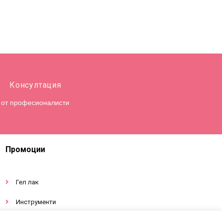
Консултация
от професионалисти
Промоции
Гел лак
Инструменти
Декорации за нокти