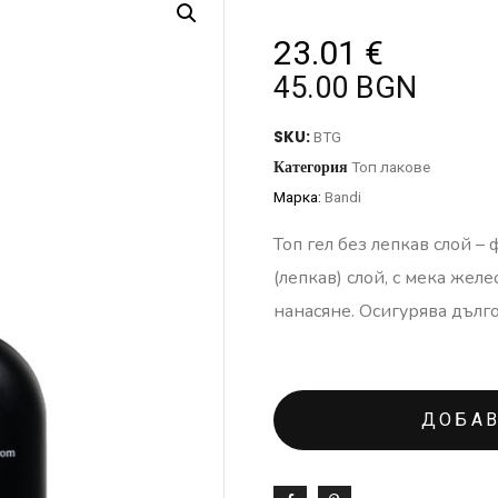
23.01
€
45.00 BGN
SKU:
BTG
Категория
Топ лакове
Марка:
Bandi
Топ гел без лепкав слой 
(лепкав) слой, с мека жел
нанасяне. Осигурява дълг
ДОБАВ