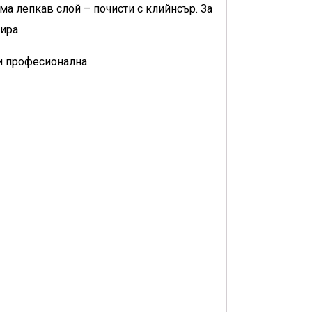
има лепкав слой – почисти с клийнсър. За
ира.
и професионална.