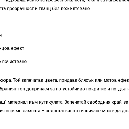
ята прозрачност и гланц без пожълтяване
и
анцов ефект
о почистване
кюра. Той запечатва цвета, придава блясък или матов ефект
раният топ допринася за по-устойчиво покритие и по-дълга
аш“ материал към кутикулата. Запечатай свободния край, з
ия спрямо лампата – недостатъчното изпичане може да дов