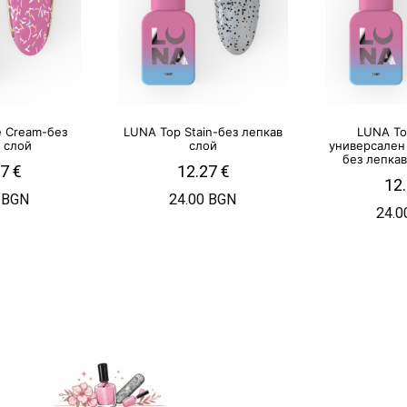
e Cream-без
LUNA Top Stain-без лепкав
LUNA To
 слой
слой
универсален
без лепкав
27
€
12.27
€
12
 BGN
24.00 BGN
24.0