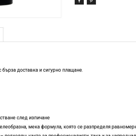
с бърза доставка и сигурно плащане.
стване след изпичане
елеобразна, мека формула, която се разпределя равномерн
– подходящ както за професионалисти, така и за напредна