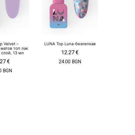
p Velvet –
LUNA Top Luna-безлепкав
 матов топ лак
12.27
€
 слой, 13 мл
.27
€
24.00 BGN
0 BGN