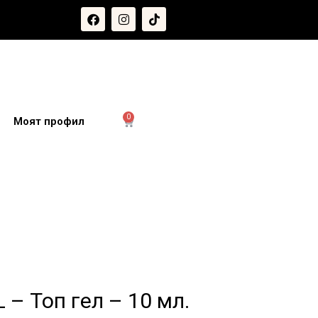
0
и
Моят профил
 – Топ гел – 10 мл.