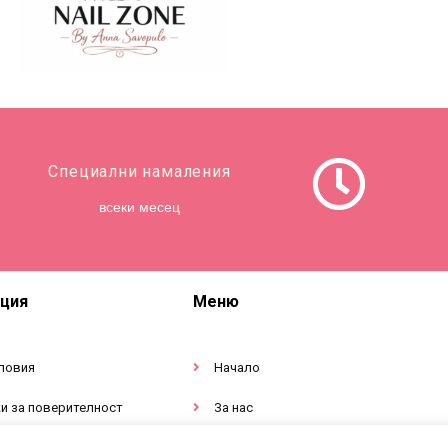
Специални намаления
всеки месец
ция
Меню
ловия
Начало
и за поверителност
За нас
тация за продукти
Магазин