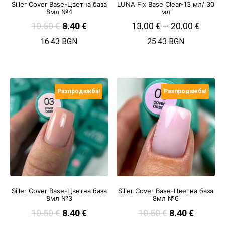
Siller Cover Base-Цветна база
LUNA Fix Base Clear-13 мл/ 30
8мл №4
мл
10.50
€
8.40
€
13.00
€
–
20.00
€
16.43 BGN
25.43 BGN
Разпродажба!
Разпродажба!
Siller Cover Base-Цветна база
Siller Cover Base-Цветна база
8мл №3
8мл №6
10.50
€
8.40
€
10.50
€
8.40
€