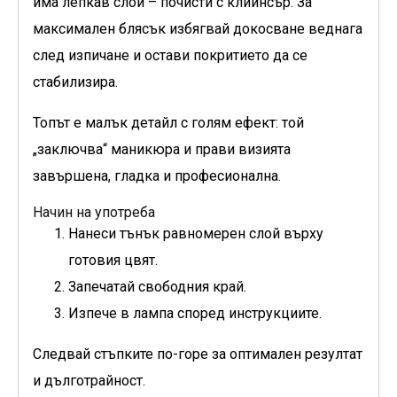
има лепкав слой – почисти с клийнсър. За
максимален блясък избягвай докосване веднага
след изпичане и остави покритието да се
стабилизира.
Топът е малък детайл с голям ефект: той
„заключва“ маникюра и прави визията
завършена, гладка и професионална.
Начин на употреба
Нанеси тънък равномерен слой върху
готовия цвят.
Запечатай свободния край.
Изпече в лампа според инструкциите.
Следвай стъпките по-горе за оптимален резултат
и дълготрайност.