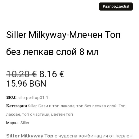
Разпродажба!
Siller Milkyway-Млечен Топ
без лепкав слой 8 мл
10.20
€
8.16
€
15.96 BGN
SKU:
siilerperltop01-1
Категории
Siller
,
Бази и топ лакове
,
топ без лепкав слой
,
Топ
лакове
,
топ с частици
,
цветен топ
Марка:
Siller
Siller Milkyway Top
е чудесна комбинация от перлен