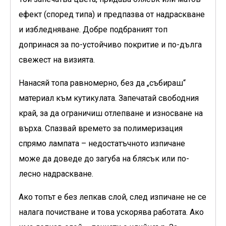
ефект (според типа) и предпазва от надраскване
и избледняване. Добре подбраният топ
допринася за по-устойчиво покритие и по-дълга
свежест на визията.
Нанасяй топа равномерно, без да „събираш“
материал към кутикулата. Запечатай свободния
край, за да ограничиш отлепване и износване на
върха. Спазвай времето за полимеризация
спрямо лампата – недостатъчното изпичане
може да доведе до загуба на блясък или по-
лесно надраскване.
Ако топът е без лепкав слой, след изпичане не се
налага почистване и това ускорява работата. Ако