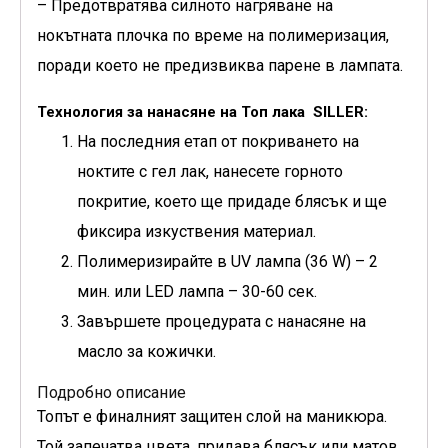
– Предотвратява силното нагряване на
нокътната плочка по време на полимеризация,
поради което не предизвиква парене в лампата.
Технология за нанасяне на Топ лака SILLER:
На последния етап от покриването на
ноктите с гел лак, нанесете горното
покритие, което ще придаде блясък и ще
фиксира изкуствения материал.
Полимеризирайте в UV лампа (36 W) – 2
мин. или LED лампа – 30-60 сек.
Завършете процедурата с нанасяне на
масло за кожички.
Подробно описание
Топът е финалният защитен слой на маникюра.
Той запечатва цвета, придава блясък или матов