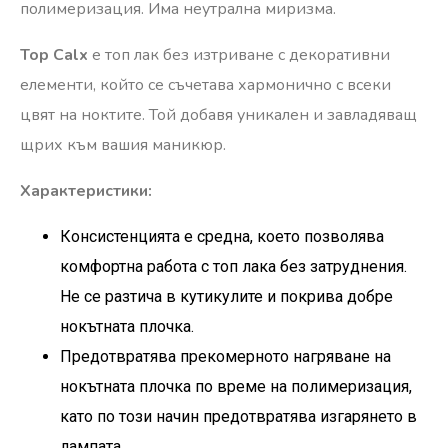
полимеризация. Има неутрална миризма.
Top Calx
е топ лак без изтриване с декоративни
елементи, който се съчетава хармонично с всеки
цвят на ноктите. Той добавя уникален и завладяващ
щрих към вашия маникюр.
Характеристики:
Консистенцията е средна, което позволява
комфортна работа с топ лака без затруднения.
Не се разтича в кутикулите и покрива добре
нокътната плочка.
Предотвратява прекомерното нагряване на
нокътната плочка по време на полимеризация,
като по този начин предотвратява изгарянето в
лампата.