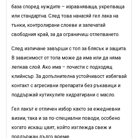
база според нуждите – изравняваща, укрепваща
или стандартна. След това нанасяй гел лака на
тънки, контролирани слоеве и запечатай
свободния край, за да ограничиш отлепването.
След изпичане завърши с топ за блясък и защита.
В зависимост от топа може да има или да няма
лепкав слой. Ако има – почисти с подходящ
клийнсър. За допълнителна устойчивост избягвай
контакт с агресивни препарати без ръкавици и
поддържай кутикулите хидратирани с масло.
Гел лакът е отличен избор както за ежедневни
визии, така и за по-специални поводи, особено
когато искаш цвят, който изглежда свеж и
поддържан дълго време.