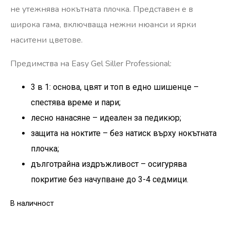
не утежнява нокътната плочка. Представен е в
широка гама, включваща нежни нюанси и ярки
наситени цветове.
Предимства на Easy Gel Siller Professional:
3 в 1: основа, цвят и топ в едно шишенце –
спестява време и пари;
лесно нанасяне – идеален за педикюр;
защита на ноктите – без натиск върху нокътната
плочка;
дълготрайна издръжливост – осигурява
покритие без начупване до 3-4 седмици.
В наличност