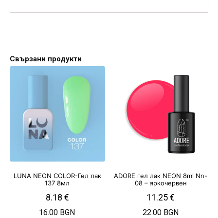
Свързани продукти
LUNA NEON COLOR-Гел лак
ADORE гел лак NEON 8ml Nn-
137 8мл
08 – яркочервен
8.18
€
11.25
€
16.00 BGN
22.00 BGN