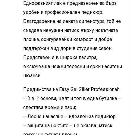
Еднофазният лак е предназначен за бърз,
удобен и професионален педикюр.
Благодарение на леката си текстура, той не
създава ненужен натиск върху нокътната
плочка, осигурявайки комфорт и добре
поддържан вид дори в студения сезон.
Представен е в широка палитра,
включваща нежни телесни и ярки наситени
нюанси.
Предимства на Easy Gel Siller Professional:
– 3 в 1: основа, цвят и топ в една бутилка –
спестява време и пари;
– Лесно нанасяне – идеален за педикюр;
– защита на ноктите – не оказва натиск
върху нокътната плочка;