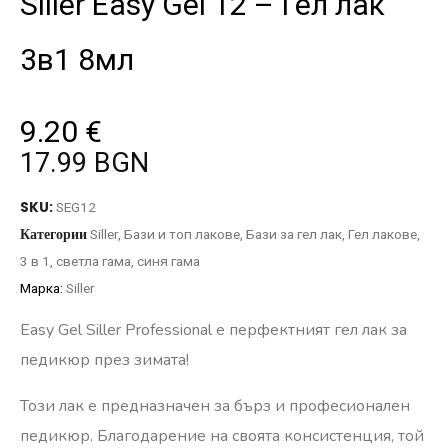
Siller Easy Gel 12 – Гел лак
3в1 8мл
9.20
€
17.99 BGN
SKU:
SEG12
Категории
Siller
,
Бази и топ лакове
,
Бази за гел лак
,
Гел лакове
,
3 в 1
,
светла гама
,
синя гама
Марка:
Siller
Easy Gel Siller Professional е перфектният гел лак за
педикюр през зимата!
Този лак е предназначен за бърз и професионален
педикюр. Благодарение на своята консистенция, той