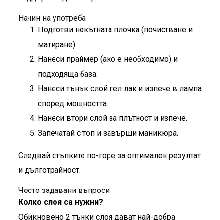
Начин на употреба
Подготви нокътната плочка (почистване и
матиране).
Нанеси праймер (ако е необходимо) и
подходяща база.
Нанеси тънък слой гел лак и изпече в лампа
според мощността.
Нанеси втори слой за плътност и изпече.
Запечатай с топ и завърши маникюра.
Следвай стъпките по-горе за оптимален резултат
и дълготрайност.
Често задавани въпроси
Колко слоя са нужни?
Обикновено 2 тънки слоя дават най-добра