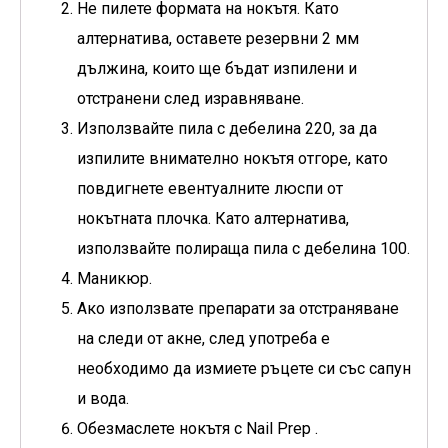
Не пилете формата на нокътя. Като
алтернатива, оставете резервни 2 мм
дължина, които ще бъдат изпилени и
отстранени след изравняване.
Използвайте пила с дебелина 220, за да
изпилите внимателно нокътя отгоре, като
повдигнете евентуалните люспи от
нокътната плочка. Като алтернатива,
използвайте полираща пила с дебелина 100.
Маникюр.
Ако използвате препарати за отстраняване
на следи от акне, след употреба е
необходимо да измиете ръцете си със сапун
и вода.
Обезмаслете нокътя с
Nail Prep
.