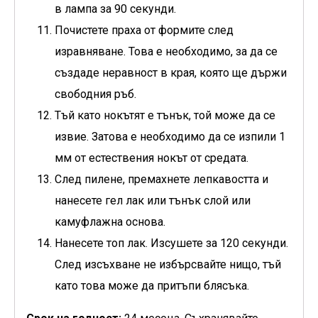
в лампа за 90 секунди.
Почистете праха от формите след
изравняване. Това е необходимо, за да се
създаде неравност в края, която ще държи
свободния ръб.
Тъй като нокътят е тънък, той може да се
извие. Затова е необходимо да се изпили 1
мм от естествения нокът от средата.
След пилене, премахнете лепкавостта и
нанесете гел лак или тънък слой или
камуфлажна основа.
Нанесете топ лак. Изсушете за 120 секунди.
След изсъхване не избърсвайте нищо, тъй
като това може да притъпи блясъка.