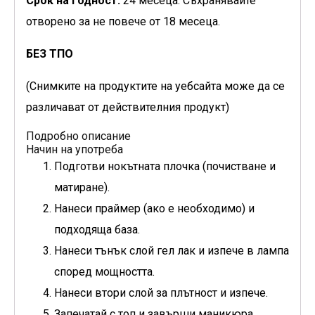
Срок на годност:
24 месеца. Съхранявайте
отворено за не повече от 18 месеца.
БЕЗ ТПО
(Снимките на продуктите на уебсайта може да се
различават от действителния продукт)
Подробно описание
Начин на употреба
Подготви нокътната плочка (почистване и
матиране).
Нанеси праймер (ако е необходимо) и
подходяща база.
Нанеси тънък слой гел лак и изпече в лампа
според мощността.
Нанеси втори слой за плътност и изпече.
Запечатай с топ и завърши маникюра.