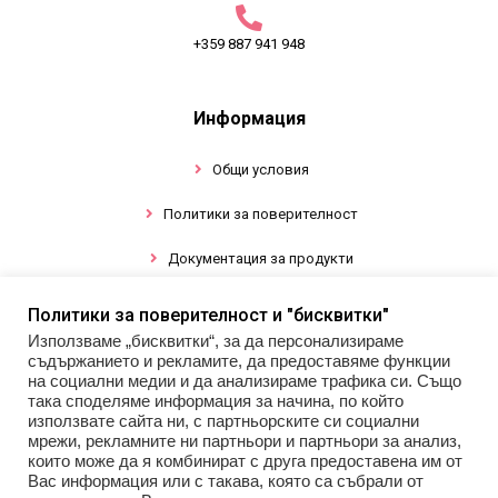
+359 887 941 948
Информация
Общи условия
Политики за поверителност
Документация за продукти
Политики за поверителност и "бисквитки"
Промоции
Използваме „бисквитки“, за да персонализираме
съдържанието и рекламите, да предоставяме функции
Гел лак
на социални медии и да анализираме трафика си. Също
така споделяме информация за начина, по който
Инструменти
използвате сайта ни, с партньорските си социални
мрежи, рекламните ни партньори и партньори за анализ,
които може да я комбинират с друга предоставена им от
Декорации за нокти
Вас информация или с такава, която са събрали от