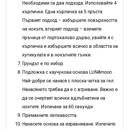
Необходими са два подхода. Използвайте 4
кърпички. Една кърпичка за 5 пръста.
Първият подход – избършете повърхността
на нокътя, вторият подход – вземете
пръчица от портокалово дърво, увийте я с
кърпичка и избършете всичко в областта на
кутикулата и в нокътните гънки.
Грундът е по избор.
Подложка с
каучукова основа LUNAmoon
.
Най-добре се нанася с плоска четка за гел.
Нанасянето трябва да е с втриване. Важно е
да се очертаят всички вдлъбнатини на
ноктите. Изпичане за 60 секунди.
Премахнете лепкавостта.
Нанесете основа за изравняване. Изпечете