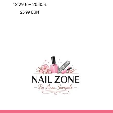
13.29
€
–
20.45
€
25.99 BGN