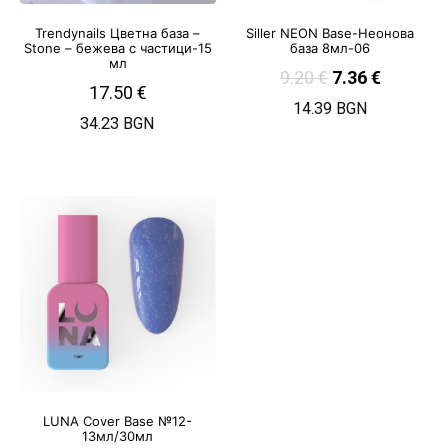
Trendynails Цветна база –
Siller NEON Base-Неонова
Stone – бежева с частици-15
база 8мл-06
мл
9.20
€
7.36
€
17.50
€
14.39 BGN
34.23 BGN
LUNA Cover Base №12-
13мл/30мл