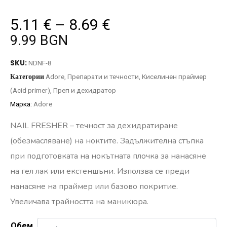
5.11
€
–
8.69
€
9.99 BGN
SKU:
NDNF-8
Категории
Adore
,
Препарати и течности
,
Киселинен праймер
(Acid primer)
,
Преп и дехидратор
Марка:
Adore
NAIL FRESHER – течност за дехидратиране
(обезмасляване) на ноктите. Задължителна стъпка
при подготовката на нокътната плочка за нанасяне
на гел лак или екстеншъни. Използва се преди
нанасяне на праймер или базово покритие.
Увеличава трайността на маникюра.
Обем