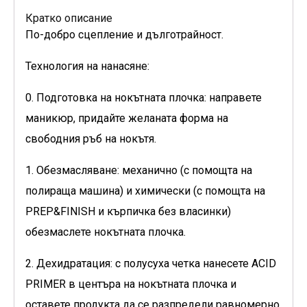
Кратко описание
По-добро сцепление и дълготрайност.
Технология на нанасяне:
0. Подготовка на нокътната плочка: направете
маникюр, придайте желаната форма на
свободния ръб на нокътя.
1. Обезмасляване: механично (с помощта на
полираща машина) и химически (с помощта на
PREP&FINISH и кърпичка без власинки)
обезмаслете нокътната плочка.
2. Дехидратация: с полусуха четка нанесете ACID
PRIMER в центъра на нокътната плочка и
оставете продукта да се разпредели равномерно.