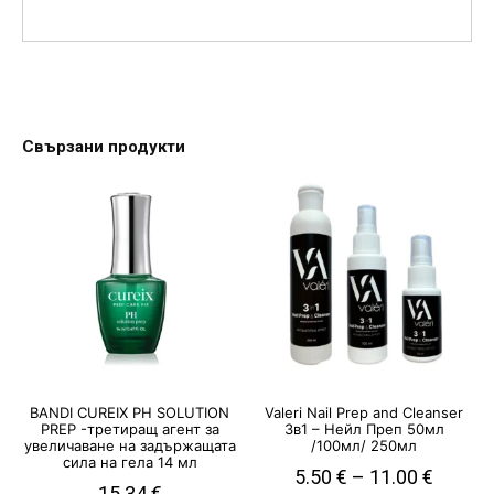
Свързани продукти
BANDI CUREIX PH SOLUTION
Valeri Nail Prep and Cleanser
PREP -третиращ агент за
3в1 – Нейл Преп 50мл
увеличаване на задържащата
/100мл/ 250мл
сила на гела 14 мл
5.50
€
–
11.00
€
15.34
€