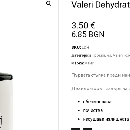
Valeri Dehydra
3.50
€
6.85 BGN
SKU:
LDH
Категории
Промоции
,
Valeri
,
Ки
Марка:
Valeri
Първата стъпка преди нан
Дехидраторът извършва сл
обезмаслява
почиства
изсушава излишната 