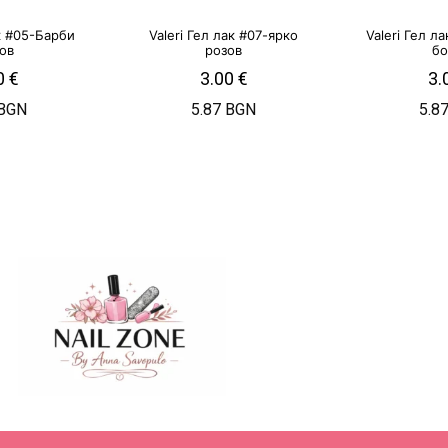
ак #05-Барби
Valeri Гел лак #07-ярко
Valeri Гел л
ов
розов
бо
0
€
3.00
€
3.
 BGN
5.87 BGN
5.8