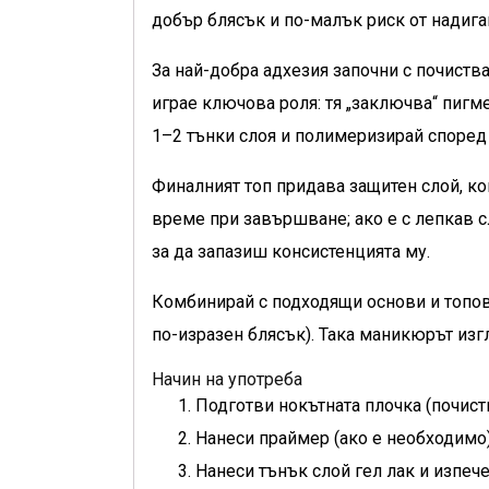
добър блясък и по-малък риск от надига
За най-добра адхезия започни с почиств
играе ключова роля: тя „заключва“ пигм
1–2 тънки слоя и полимеризирай според
Финалният топ придава защитен слой, ко
време при завършване; ако е с лепкав с
за да запазиш консистенцията му.
Комбинирай с подходящи основи и топове
по-изразен блясък). Така маникюрът изг
Начин на употреба
Подготви нокътната плочка (почист
Нанеси праймер (ако е необходимо)
Нанеси тънък слой гел лак и изпеч