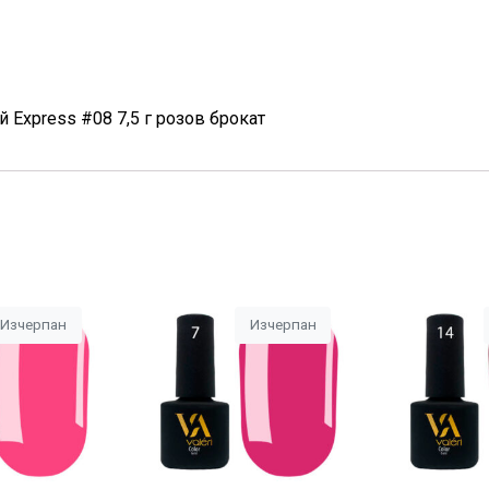
й Express #08 7,5 г розов брокат
Изчерпан
Изчерпан