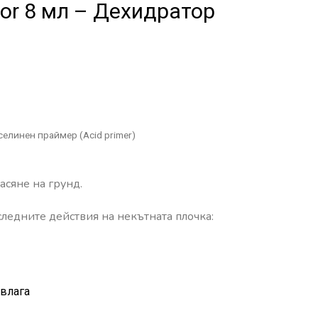
tor 8 мл – Дехидратор
селинен праймер (Acid primer)
асяне на грунд.
едните действия на некътната плочка:
влага