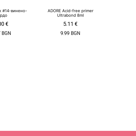
ак #14-винено-
ADORE Acid-free рrimer
рдо
Ultrabond 8ml
00
€
5.11
€
7 BGN
9.99 BGN