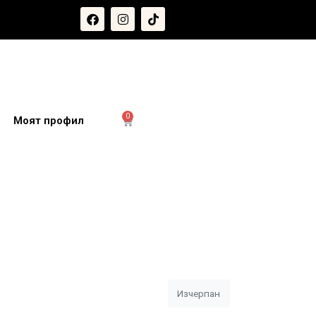
0
и
Моят профил
Изчерпан