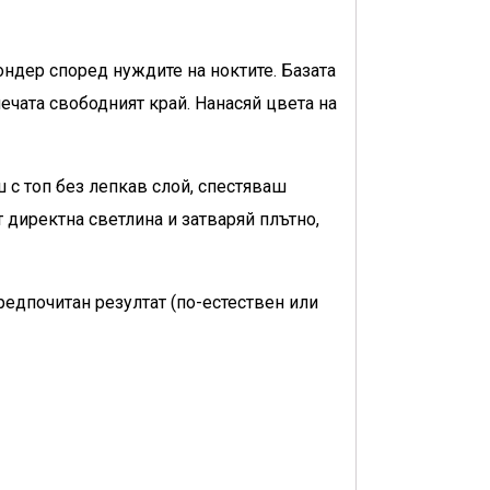
ондер според нуждите на ноктите. Базата
ечата свободният край. Нанасяй цвета на
 с топ без лепкав слой, спестяваш
 директна светлина и затваряй плътно,
редпочитан резултат (по-естествен или