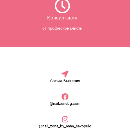
Консултация
от професионалисти
София, България
@nailzonebg.com
@nail_zone_by_anna_savopulo