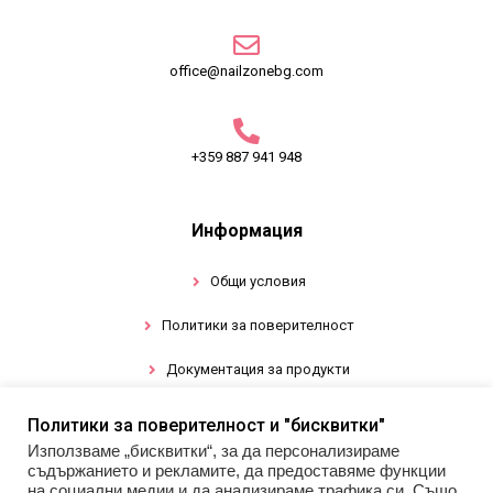
office@nailzonebg.com
+359 887 941 948
Информация
Общи условия
Политики за поверителност
Документация за продукти
Политики за поверителност и "бисквитки"
Промоции
Използваме „бисквитки“, за да персонализираме
съдържанието и рекламите, да предоставяме функции
Гел лак
на социални медии и да анализираме трафика си. Също