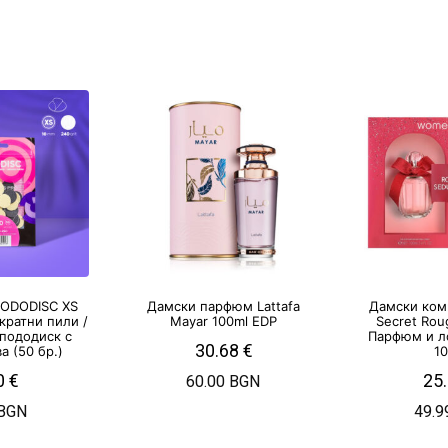
PODODISC XS
Дамски парфюм Lattafa
Дамски ком
ократни пили /
Mayar 100ml EDP
Secret Rou
 пододиск с
Парфюм и л
30.68
€
а (50 бр.)
1
0
€
25
60.00 BGN
 BGN
49.9