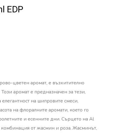
l EDP
прово-цветен аромат, е възхитително
 Този аромат е предназначен за тези,
 елегантност на шипровите смеси,
расота на флоралните аромати, което го
ролетните и есенните дни. Сърцето на Al
 комбинация от жасмин и роза. Жасминът,