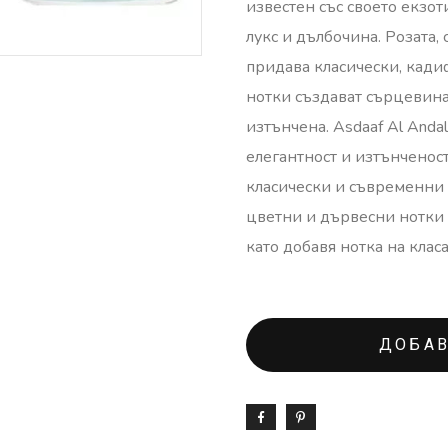
известен със своето екзо
лукс и дълбочина. Розата,
придава класически, кади
нотки създават сърцевина
изтънчена. Asdaaf Al Anda
елегантност и изтънченост
класически и съвременни 
цветни и дървесни нотки 
като добавя нотка на клас
ДОБАВ