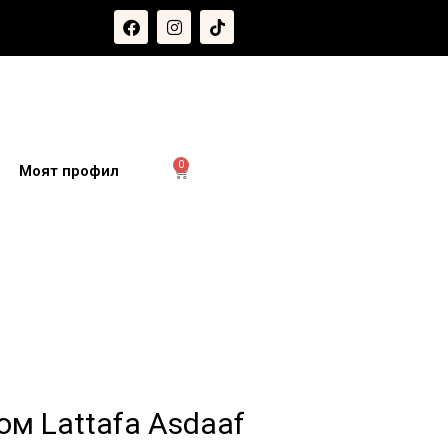
0
и
Моят профил
м Lattafa Asdaaf