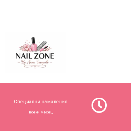
Специални намаления
всеки месец