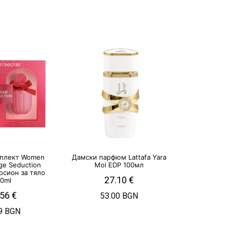
плект Women
Дамски парфюм Lattafa Yara
ge Seduction
Moi EDP 100мл
осион за тяло
27.10
€
00ml
.56
€
53.00 BGN
9 BGN