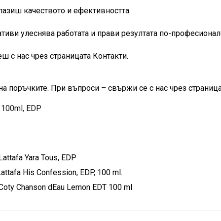
апазиш качеството и ефективността.
тиви улеснява работата и прави резултата по-професионал
 с нас чрез страницата Контакти.
на поръчките. При въпроси – свържи се с нас чрез страница
 100ml, EDP
ttafa Yara Tous, EDP
afa His Confession, EDP, 100 ml.
oty Chanson dEau Lemon EDT 100 ml