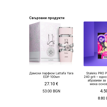
Свързани продукти
Дамски парфюм Lattafa Yara
Staleks PRO 
EDP 100мл
240 grit – едн
абразиви за
27.10
€
мека основ
4.5
53.00 BGN
8.80