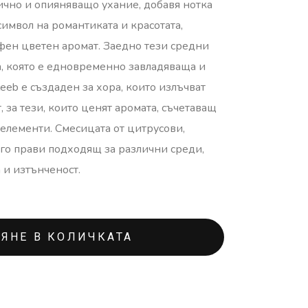
тично и опияняващо ухание, добавя нотка
 символ на романтиката и красотата,
фен цветен аромат. Заедно тези средни
, която е едновременно завладяваща и
leeb е създаден за хора, които излъчват
, за тези, които ценят аромата, съчетаващ
елементи. Смесицата от цитрусови,
го прави подходящ за различни среди,
а и изтънченост.
ЯНЕ В КОЛИЧКАТА