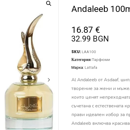
Andaleeb 100m
16.87
€
32.99 BGN
SKU:
LAA100
Категория
Парфюми
Марка:
Lattafa
Al Andaleeb от Asdaaf, ши
творение за жени и мъже.
които ценят непреходната
съчетана с естествената к
прави идеален избор за п
Andaleeb включва красива