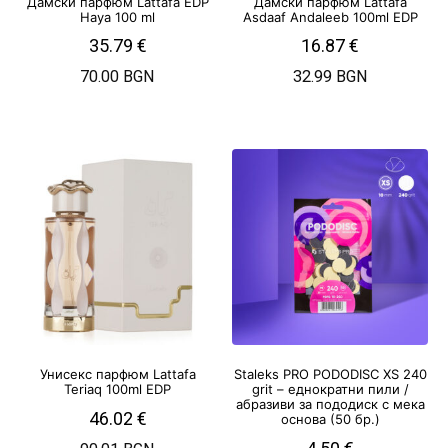
Дамски парфюм Lattafa EDP
Дамски парфюм Lattafa
Haya 100 ml
Asdaaf Andaleeb 100ml EDP
35.79
€
16.87
€
70.00 BGN
32.99 BGN
Унисекс парфюм Lattafa
Staleks PRO PODODISC XS 240
Teriaq 100ml EDP
grit – еднократни пили /
абразиви за пододиск с мека
46.02
€
основа (50 бр.)