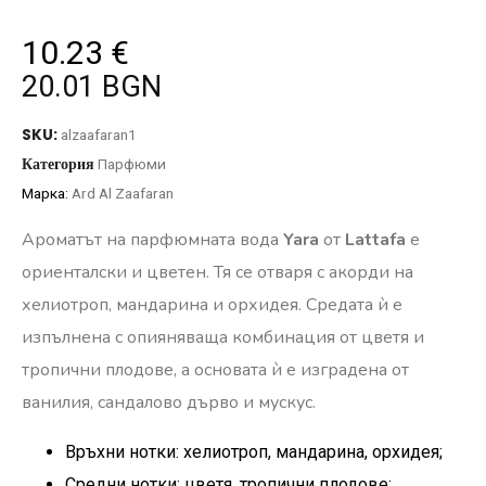
10.23
€
20.01 BGN
SKU:
alzaafaran1
Категория
Парфюми
Марка:
Ard Al Zaafaran
Ароматът на парфюмната вода
Yara
от
Lattafa
е
ориенталски и цветен. Тя се отваря с акорди на
хелиотроп, мандарина и орхидея. Средата ѝ е
изпълнена с опияняваща комбинация от цветя и
тропични плодове, а основата ѝ е изградена от
ванилия, сандалово дърво и мускус.
Връхни нотки: хелиотроп, мандарина, орхидея;
Средни нотки: цветя, тропични плодове;