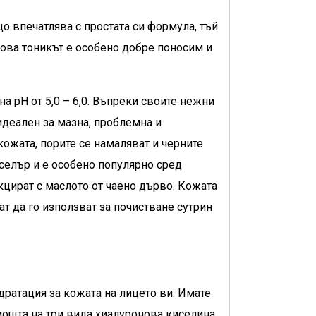
о впечатлява с простата си формула, тъй
това тоникът е особено добре поносим и
на pH от 5,0 – 6,0. Въпреки своите нежни
идеален за мазна, проблемна и
ожата, порите се намаляват и черните
тселър и е особено популярно сред
кцират с маслото от чаено дърво. Кожата
т да го използват за почистване сутрин
дратация за кожата на лицето ви. Имате
омощта на три вида хиалуронова киселина