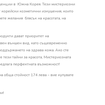
нденции в Южна Корея. Тези мистериозни
т корейски козметични изкушения, които
ете желания блясък на красотата, на
одукти дават приоритет на
твен външен вид, като същевременно
 поддържането на здрава кожа. Ако сте
е тези тайни за красота, Мистериозната
редлага перфектната възможност!
а обща стойност 174 лева – вие купувате
и!