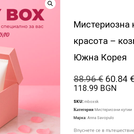
Мистериозна 
красота – коз
Южна Корея
88.96
€
60.84
118.99 BGN
SKU:
mboxsk
Категория
Мистериозни кутии
Марка:
Anna Savopulo
Впуснете се в пътешествие