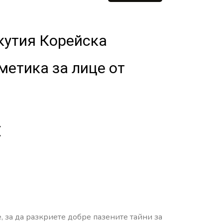
кутия Корейска
метика за лице от
€
, за да разкриете добре пазените тайни за