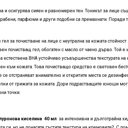
 и осигурява сияен и равномерен тен. Тоникът за лице същ
арабени, парфюми и други подобни са премахнати. Поради 
 гел за почистване на лице с неутрална за кожата стойност 
ен почистващ гел, обогатен с масло от чаено дърво. Той е 
 естествена BHA устойчиво усъвършенства текстурата на к
жен към кожата. Това почистващо средство е световен бес
е се отстраняват внимателно и откритите места се дезинфе
пки от грижата за кожата. Дори подрастващите юноши мога
рни точки.
алуронова киселина 40 мл
за интензивна и дълготрайна хи
та си, но не понасяте гъстите текстури на кремовете? С п