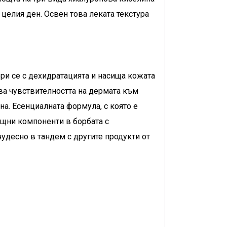
целия ден. Освен това леката текстура
ри се с дехидратацията и насища кожата
ва чувствителността на дермата към
а. Есенциалната формула, с която е
ощни компоненти в борбата с
чудесно в тандем с другите продукти от