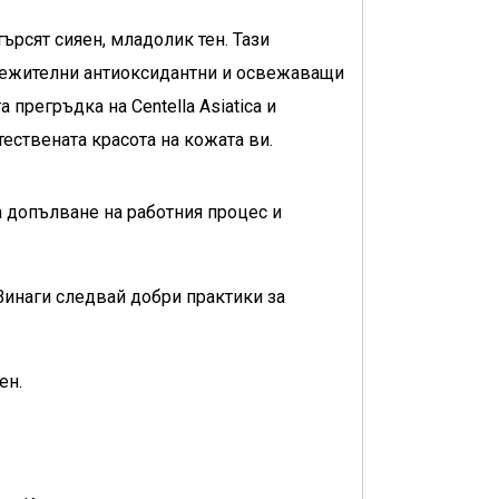
ърсят сияен, младолик тен. Тази
лежителни антиоксидантни и освежаващи
прегръдка на Centella Asiatica и
ествената красота на кожата ви.
а допълване на работния процес и
Винаги следвай добри практики за
ен.