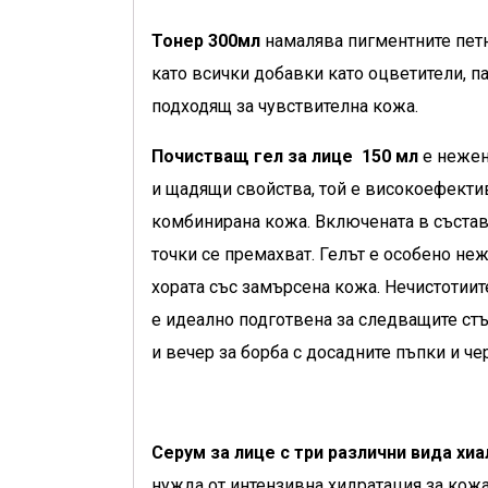
Тонер 300мл
намалява пигментните петна
като всички добавки като оцветители, п
подходящ за чувствителна кожа.
Почистващ гел за лице 150 мл
е нежен
и щадящи свойства, той е високоефектив
комбинирана кожа. Включената в състава
точки се премахват. Гелът е особено не
хората със замърсена кожа. Нечистотиит
е идеално подготвена за следващите стъ
и вечер за борба с досадните пъпки и че
Серум за лице с три различни вида хи
нужда от интензивна хидратация за кожа