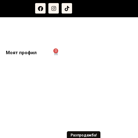
0
и
Моят профил
Разпродажба!