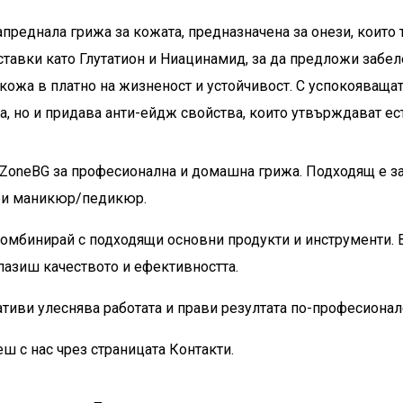
преднала грижа за кожата, предназначена за онези, които т
тавки като Глутатион и Ниацинамид, за да предложи забе
ожа в платно на жизненост и устойчивост. С успокояващата 
а, но и придава анти-ейдж свойства, които утвърждават ест
ailZoneBG за професионална и домашна грижа. Подходящ е з
при маникюр/педикюр.
омбинирай с подходящи основни продукти и инструменти. 
апазиш качеството и ефективността.
тиви улеснява работата и прави резултата по-професионал
 с нас чрез страницата Контакти.