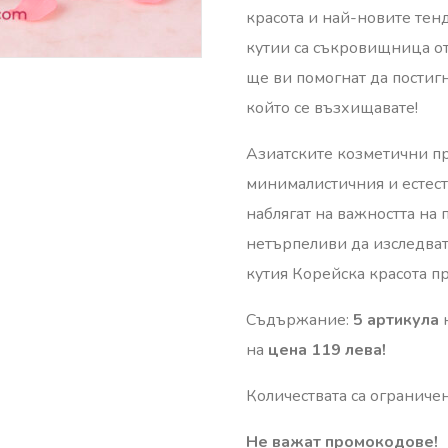
красота и най-новите те
кутии са съкровищница о
ще ви помогнат да постигн
който се възхищавате!
Азиатските козметични пр
минималистичния и естес
наблягат на важността на
нетърпеливи да изследват
кутия Корейска красота п
Съдържание:
5 артикула
н
на
цена 119 лева!
Количествата са ограничен
Не важат промокодове!