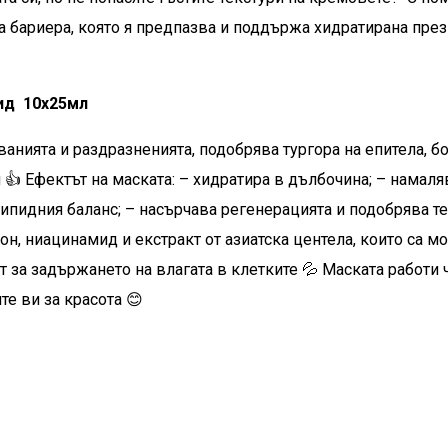
бариера, която я предпазва и поддържа хидратирана през 
мид 10х25мл
нията и раздразненията, подобрява тургора на епитела, бо
👍 Ефектът на маската: – хидратира в дълбочина; – намаля
пидния баланс; – насърчава регенерацията и подобрява тен
он, ниацинамид и екстракт от азиатска центела, които са м
 за задържането на влагата в клетките 💦 Маската работи 
те ви за красота 😊