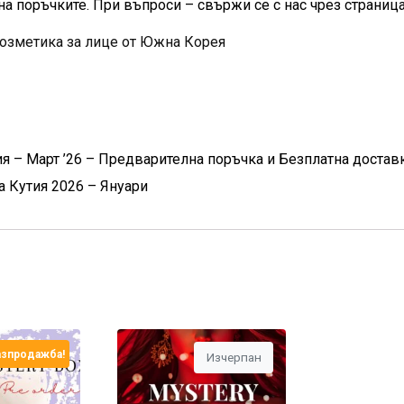
на поръчките. При въпроси – свържи се с нас чрез страница
козметика за лице от Южна Корея
ия – Март ’26 – Предварителна поръчка и Безплатна доста
а Кутия 2026 – Януари
азпродажба!
Изчерпан