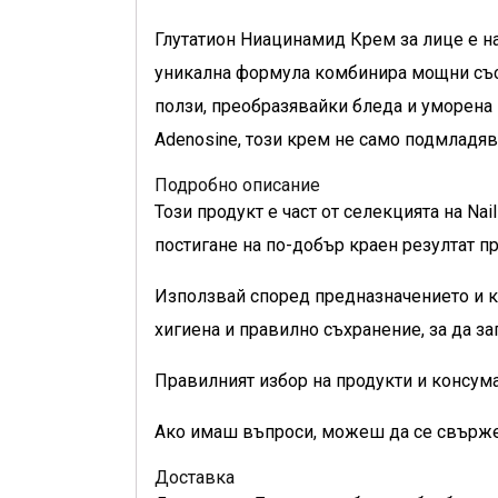
Глутатион Ниацинамид Крем за лице е на
уникална формула комбинира мощни със
ползи, преобразявайки бледа и уморена к
Adenosine, този крем не само подмладяв
Подробно описание
Този продукт е част от селекцията на N
постигане на по-добър краен резултат 
Използвай според предназначението и к
хигиена и правилно съхранение, за да з
Правилният избор на продукти и консума
Ако имаш въпроси, можеш да се свържеш
Доставка