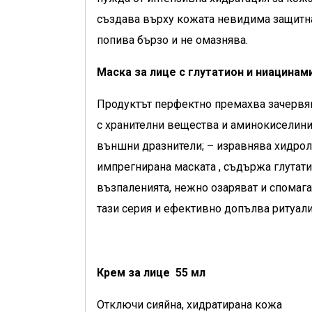
създава върху кожата невидима защитна 
попива бързо и не омазнява.
Маска за лице с глутатион и ниацина
Продуктът перфектно премахва зачервява
с хранителни вещества и аминокиселини 
външни дразнители; – изравнява хидроли
импрегнирана маската , съдържа глутати
възпаленията, нежно озаряват и спомагат
тази серия и ефективно допълва ритуали
Крем за лице 55 мл
Отключи сияйна, хидратирана кожа