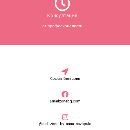
Консултация
от професионалисти
София, България
@nailzonebg.com
@nail_zone_by_anna_savopulo