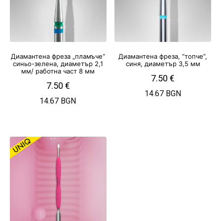
Диамантена фреза „пламъче“
Диамантена фреза, “топче”,
синьо-зелена, диаметър 2,1
синя, диаметър 3,5 мм
мм/ работна част 8 мм
7.50
€
7.50
€
14.67 BGN
14.67 BGN