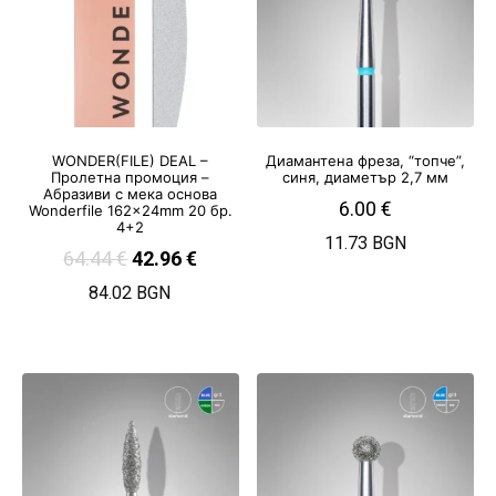
WONDER(FILE) DEAL –
Диамантена фреза, “топче”,
Пролетна промоция –
синя, диаметър 2,7 мм
Абразиви с мека основа
6.00
€
Wonderfile 162x24mm 20 бр.
4+2
11.73 BGN
64.44
€
42.96
€
84.02 BGN